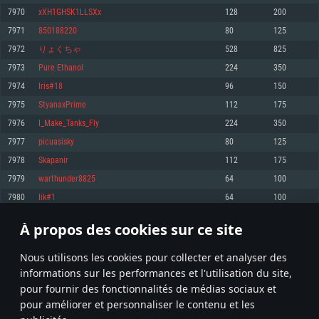
pas supportés)
7970
xXH1GHSK1LLSXx
128
200
Mémoire: 4 GB
Mémoire: 4 GB
Mémoire: 6 GB
7971
850188220
80
125
Carte graphique supportant DirectX 11: AMD Radeon 77XX / NVIDIA
Carte graphique: NVIDIA 660 avec les derniers drivers (moins de 6 mois) /
GeForce GTX 660. La résolution minimale supportée par le jeu est de 720p
Carte graphique: Intel Iris Pro 5200 (Mac), ou analogue AMD/Nvidia. La
de même pour AMD (La résolution minimale supportée par le jeu est de
7972
りょくちゃ
528
825
résolution minimale supportée par le jeu est de 720p.
720p)
Connection: Connexion Internet à haut débit
7973
Pure Ethanol
224
350
Connection: Connexion Internet à haut débit
Connection: Connexion Internet à haut débit
Disque dur: 23.1 Go (client minimal)
7974
Iris#18
96
150
Disque dur: 62,2 Go (client minimal)
Disque dur: 62,2 Go (client minimal)
7975
StyanaxPrime
112
175
Recommandée
Recommandée
Recommandée
7976
I_Make_Tanks_Fly
224
350
OS: Windows 10/11 (64 bit)
OS: Mac OS Big Sur 11.0 ou plus récent
OS: Ubuntu 20.04 64bit
7977
picuasisky
80
125
Processeur: Intel Core i5 ou Ryzen5 3600 et plus
7978
Skapanir
112
175
Processeur: Core i7 (Les processeurs Intel Xeon ne sont pas supportés)
Processeur: Intel Core i7
Mémoire: 16 GB et plus
7979
warthunder8825
64
100
Mémoire: 8 GB
Mémoire: 8 GB
Carte graphique supportant DirectX 11 ou plus et drivers: Nvidia GeForce
7980
Iik#1
64
100
1060 et plus, Radeon RX 570 et plus.
Carte graphique: Radeon Vega II ou plus avec support de Metal
Carte graphique: NVIDIA 1060 avec les derniers drivers (moins de 6 mois) /
de même pour AMD (Radeon RX 570) avec les derniers drivers de moins de
Connection: Connexion Internet à haut débit
Connection: Connexion Internet à haut débit
6 mois et supportant Vulkan
À propos des cookies sur ce site
398
399
400
499
Disque dur: 75.9 Go (client complet)
Disque dur: 62,2 Go (client complet)
Connection: Connexion Internet à haut débit
Nous utilisons les cookies pour collecter et analyser des
Disque dur: 60,2 Go (client complet)
* Classement mis à jour quotidiennement
informations sur les performances et l'utilisation du site,
pour fournir des fonctionnalités de médias sociaux et
pour améliorer et personnaliser le contenu et les