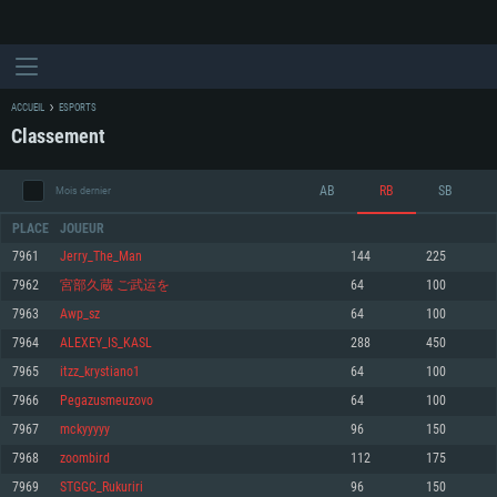
ACCUEIL
ESPORTS
Classement
AB
RB
SB
Mois dernier
PLACE
JOUEUR
7961
Jerry_The_Man
144
225
7962
宮部久蔵 ご武运を
64
100
CONFIGURATION SYSTÈME REQUISE
7963
Awp_sz
64
100
7964
ALEXEY_IS_KASL
288
450
Pour PC
Pour MAC
7965
itzz_krystiano1
64
100
Pour Linux
7966
Pegazusmeuzovo
64
100
Minimum
Minimum
Minimum
7967
mckyyyyy
96
150
OS: Windows 10 (64 bit)
OS: Mac OS Big Sur 11.0 ou plus récent
OS: Les configurations Linux 64 bits les plus modernes
7968
zoombird
112
175
7969
STGGC_Rukuriri
96
150
Processeur: Dual-Core 2.2 GHz
Processeur: Core i5, minimum 2.2GHz (Les processeurs Intel Xeon ne sont
Processeur: Dual-Core 2.4 GHz