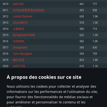
pas supportés)
3910
halo1943
441
777
Mémoire: 4 GB
Mémoire: 4 GB
Mémoire: 6 GB
3911
符华的脚香香香的软软的
423
958
Carte graphique supportant DirectX 11: AMD Radeon 77XX / NVIDIA
Carte graphique: NVIDIA 660 avec les derniers drivers (moins de 6 mois) /
GeForce GTX 660. La résolution minimale supportée par le jeu est de 720p
Carte graphique: Intel Iris Pro 5200 (Mac), ou analogue AMD/Nvidia. La
de même pour AMD (La résolution minimale supportée par le jeu est de
3912
LobsterTheGreat
630
1.0K
résolution minimale supportée par le jeu est de 720p.
720p)
Connection: Connexion Internet à haut débit
3913
Choco08310
518
1.0K
Connection: Connexion Internet à haut débit
Connection: Connexion Internet à haut débit
Disque dur: 23.1 Go (client minimal)
3914
火狐橙流
380
719
Disque dur: 62,2 Go (client minimal)
Disque dur: 62,2 Go (client minimal)
3915
NoTyphoonInTSS神
623
1.2K
Recommandée
Recommandée
Recommandée
3916
你滴僚机
582
1.0K
OS: Windows 10/11 (64 bit)
OS: Mac OS Big Sur 11.0 ou plus récent
OS: Ubuntu 20.04 64bit
3917
zhangxuanyi
340
630
Processeur: Intel Core i5 ou Ryzen5 3600 et plus
3918
Cynix-Skyzz@psn
354
759
Processeur: Core i7 (Les processeurs Intel Xeon ne sont pas supportés)
Processeur: Intel Core i7
Mémoire: 16 GB et plus
3919
曦月初雪
824
1.6K
Mémoire: 8 GB
Mémoire: 8 GB
Carte graphique supportant DirectX 11 ou plus et drivers: Nvidia GeForce
3920
ost371784
618
1.1K
1060 et plus, Radeon RX 570 et plus.
Carte graphique: Radeon Vega II ou plus avec support de Metal
Carte graphique: NVIDIA 1060 avec les derniers drivers (moins de 6 mois) /
de même pour AMD (Radeon RX 570) avec les derniers drivers de moins de
Connection: Connexion Internet à haut débit
Connection: Connexion Internet à haut débit
6 mois et supportant Vulkan
À propos des cookies sur ce site
195
196
197
296
Disque dur: 75.9 Go (client complet)
Disque dur: 62,2 Go (client complet)
Connection: Connexion Internet à haut débit
Nous utilisons les cookies pour collecter et analyser des
Disque dur: 60,2 Go (client complet)
* Classement mis à jour quotidiennement
informations sur les performances et l'utilisation du site,
pour fournir des fonctionnalités de médias sociaux et
pour améliorer et personnaliser le contenu et les