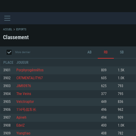
ACCUEIL
ESPORTS
Classement
AB
RB
SB
Mois dernier
PLACE
JOUEUR
3901
Porphyrogénnētos
809
1.5K
3902
CR7MENTALITY67
605
1.0K
CONFIGURATION SYSTÈME REQUISE
3903
JIM93976
625
793
3904
The Veins
377
795
Pour PC
Pour MAC
3905
Velcliraptor
449
836
Pour Linux
3906
114号战车长
496
962
Minimum
Minimum
Minimum
3907
Apiveh
494
909
OS: Windows 10 (64 bit)
OS: Mac OS Big Sur 11.0 ou plus récent
OS: Les configurations Linux 64 bits les plus modernes
3908
EdelZ
400
1.0K
3909
Yiangtiao
408
782
Processeur: Dual-Core 2.2 GHz
Processeur: Core i5, minimum 2.2GHz (Les processeurs Intel Xeon ne sont
Processeur: Dual-Core 2.4 GHz