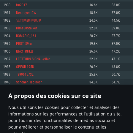
pas supportés)
1930
tm2017
16.6K
33.0K
Mémoire: 4 GB
Mémoire: 4 GB
Mémoire: 6 GB
1931
Destroyer_DW
18.8K
37.0K
Carte graphique supportant DirectX 11: AMD Radeon 77XX / NVIDIA
Carte graphique: NVIDIA 660 avec les derniers drivers (moins de 6 mois) /
GeForce GTX 660. La résolution minimale supportée par le jeu est de 720p
Carte graphique: Intel Iris Pro 5200 (Mac), ou analogue AMD/Nvidia. La
de même pour AMD (La résolution minimale supportée par le jeu est de
1932
我们来讲讲道理
24.5K
44.5K
résolution minimale supportée par le jeu est de 720p.
720p)
Connection: Connexion Internet à haut débit
1933
Dima88Stalker
22.0K
39.0K
Connection: Connexion Internet à haut débit
Connection: Connexion Internet à haut débit
Disque dur: 23.1 Go (client minimal)
1934
ROMARIO_161
20.7K
37.7K
Disque dur: 62,2 Go (client minimal)
Disque dur: 62,2 Go (client minimal)
1935
PROT_89ru
19.8K
37.0K
Recommandée
Recommandée
Recommandée
1936
ШАХТИНЕЦ
26.6K
47.2K
OS: Windows 10/11 (64 bit)
OS: Mac OS Big Sur 11.0 ou plus récent
OS: Ubuntu 20.04 64bit
1937
LEFTTURN SIGNAL@live
22.1K
47.1K
Processeur: Intel Core i5 ou Ryzen5 3600 et plus
1938
OPFOR-195U
26.9K
43.8K
Processeur: Core i7 (Les processeurs Intel Xeon ne sont pas supportés)
Processeur: Intel Core i7
Mémoire: 16 GB et plus
1939
_399615732
25.8K
50.7K
Mémoire: 8 GB
Mémoire: 8 GB
Carte graphique supportant DirectX 11 ou plus et drivers: Nvidia GeForce
1940
Schönen Tag noch
34.3K
54.7K
1060 et plus, Radeon RX 570 et plus.
Carte graphique: Radeon Vega II ou plus avec support de Metal
Carte graphique: NVIDIA 1060 avec les derniers drivers (moins de 6 mois) /
de même pour AMD (Radeon RX 570) avec les derniers drivers de moins de
Connection: Connexion Internet à haut débit
Connection: Connexion Internet à haut débit
6 mois et supportant Vulkan
À propos des cookies sur ce site
96
97
98
197
Disque dur: 75.9 Go (client complet)
Disque dur: 62,2 Go (client complet)
Connection: Connexion Internet à haut débit
Nous utilisons les cookies pour collecter et analyser des
Disque dur: 60,2 Go (client complet)
* Classement mis à jour quotidiennement
informations sur les performances et l'utilisation du site,
pour fournir des fonctionnalités de médias sociaux et
pour améliorer et personnaliser le contenu et les