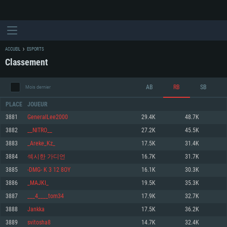
ACCUEIL
ESPORTS
Classement
AB
RB
SB
Mois dernier
PLACE
JOUEUR
3881
GeneralLee2000
29.4K
48.7K
3882
__NITRO__
27.2K
45.5K
CONFIGURATION SYSTÈME REQUISE
3883
_Areke_Kz_
17.5K
31.4K
3884
섹시한 가디언
16.7K
31.7K
Pour PC
Pour MAC
3885
-DMG- K 3 12 8OY
16.1K
30.3K
Pour Linux
3886
_MAJKI_
19.5K
35.3K
Minimum
Minimum
Minimum
3887
___4____tom34
17.9K
32.7K
OS: Windows 10 (64 bit)
OS: Mac OS Big Sur 11.0 ou plus récent
OS: Les configurations Linux 64 bits les plus modernes
3888
Jankka
17.5K
36.2K
3889
svitosha8
14.7K
32.4K
Processeur: Dual-Core 2.2 GHz
Processeur: Core i5, minimum 2.2GHz (Les processeurs Intel Xeon ne sont
Processeur: Dual-Core 2.4 GHz