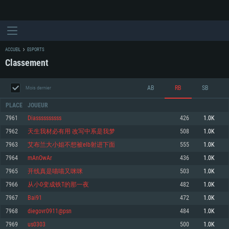
ACCUEIL
ESPORTS
Classement
AB
RB
SB
Mois dernier
PLACE
JOUEUR
7961
Diassssssssss
426
1.0K
7962
天生我材必有用 改写中系是我梦
508
1.0K
CONFIGURATION SYSTÈME REQUISE
7963
艾布兰大小姐不想被elb射进下面
555
1.0K
7964
mAnOwAr
436
1.0K
Pour PC
Pour MAC
7965
开线真是喵喵又咪咪
503
1.0K
Pour Linux
7966
从小0变成铁T的那一夜
482
1.0K
Minimum
Minimum
Minimum
7967
Bai91
472
1.0K
OS: Windows 10 (64 bit)
OS: Mac OS Big Sur 11.0 ou plus récent
OS: Les configurations Linux 64 bits les plus modernes
7968
diegovr0911@psn
484
1.0K
7969
us0303
500
1.0K
Processeur: Dual-Core 2.2 GHz
Processeur: Core i5, minimum 2.2GHz (Les processeurs Intel Xeon ne sont
Processeur: Dual-Core 2.4 GHz