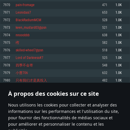
pas supportés)
7970
pain-fromage
471
1.0K
Mémoire: 4 GB
Mémoire: 4 GB
Mémoire: 6 GB
7971
Leonidasi7
653
1.0K
Carte graphique supportant DirectX 11: AMD Radeon 77XX / NVIDIA
Carte graphique: NVIDIA 660 avec les derniers drivers (moins de 6 mois) /
GeForce GTX 660. La résolution minimale supportée par le jeu est de 720p
Carte graphique: Intel Iris Pro 5200 (Mac), ou analogue AMD/Nvidia. La
de même pour AMD (La résolution minimale supportée par le jeu est de
7972
BlackRadiumMCM
528
1.0K
résolution minimale supportée par le jeu est de 720p.
720p)
Connection: Connexion Internet à haut débit
7973
keen_mustard03@psn
521
1.0K
Connection: Connexion Internet à haut débit
Connection: Connexion Internet à haut débit
Disque dur: 23.1 Go (client minimal)
7974
nnooobbb
638
1.0K
Disque dur: 62,2 Go (client minimal)
Disque dur: 62,2 Go (client minimal)
7975
檉
582
1.0K
Recommandée
Recommandée
Recommandée
7976
skilled-wheel7@psn
518
1.0K
OS: Windows 10/11 (64 bit)
OS: Mac OS Big Sur 11.0 ou plus récent
OS: Ubuntu 20.04 64bit
7977
Lord of Darkness#7
525
1.0K
Processeur: Intel Core i5 ou Ryzen5 3600 et plus
7978
四季不会寄
548
1.0K
Processeur: Core i7 (Les processeurs Intel Xeon ne sont pas supportés)
Processeur: Intel Core i7
Mémoire: 16 GB et plus
7979
小曹706
632
1.0K
Mémoire: 8 GB
Mémoire: 8 GB
Carte graphique supportant DirectX 11 ou plus et drivers: Nvidia GeForce
7980
只有我们才是真投入
482
1.0K
1060 et plus, Radeon RX 570 et plus.
Carte graphique: Radeon Vega II ou plus avec support de Metal
Carte graphique: NVIDIA 1060 avec les derniers drivers (moins de 6 mois) /
de même pour AMD (Radeon RX 570) avec les derniers drivers de moins de
Connection: Connexion Internet à haut débit
Connection: Connexion Internet à haut débit
6 mois et supportant Vulkan
À propos des cookies sur ce site
398
399
400
499
Disque dur: 75.9 Go (client complet)
Disque dur: 62,2 Go (client complet)
Connection: Connexion Internet à haut débit
Nous utilisons les cookies pour collecter et analyser des
Disque dur: 60,2 Go (client complet)
* Classement mis à jour quotidiennement
informations sur les performances et l'utilisation du site,
pour fournir des fonctionnalités de médias sociaux et
pour améliorer et personnaliser le contenu et les