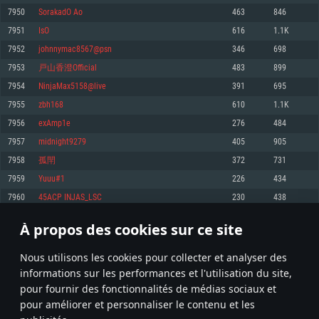
pas supportés)
7950
SorakadO Ao
463
846
Mémoire: 4 GB
Mémoire: 4 GB
Mémoire: 6 GB
7951
IsO
616
1.1K
Carte graphique supportant DirectX 11: AMD Radeon 77XX / NVIDIA
Carte graphique: NVIDIA 660 avec les derniers drivers (moins de 6 mois) /
GeForce GTX 660. La résolution minimale supportée par le jeu est de 720p
Carte graphique: Intel Iris Pro 5200 (Mac), ou analogue AMD/Nvidia. La
de même pour AMD (La résolution minimale supportée par le jeu est de
7952
johnnymac8567@psn
346
698
résolution minimale supportée par le jeu est de 720p.
720p)
Connection: Connexion Internet à haut débit
7953
戸山香澄Official
483
899
Connection: Connexion Internet à haut débit
Connection: Connexion Internet à haut débit
Disque dur: 23.1 Go (client minimal)
7954
NinjaMax5158@live
391
695
Disque dur: 62,2 Go (client minimal)
Disque dur: 62,2 Go (client minimal)
7955
zbh168
610
1.1K
Recommandée
Recommandée
Recommandée
7956
exAmp1e
276
484
OS: Windows 10/11 (64 bit)
OS: Mac OS Big Sur 11.0 ou plus récent
OS: Ubuntu 20.04 64bit
7957
midnight9279
405
905
Processeur: Intel Core i5 ou Ryzen5 3600 et plus
7958
孤閈
372
731
Processeur: Core i7 (Les processeurs Intel Xeon ne sont pas supportés)
Processeur: Intel Core i7
Mémoire: 16 GB et plus
7959
Yuuu#1
226
434
Mémoire: 8 GB
Mémoire: 8 GB
Carte graphique supportant DirectX 11 ou plus et drivers: Nvidia GeForce
7960
45ACP INJAS_LSC
230
438
1060 et plus, Radeon RX 570 et plus.
Carte graphique: Radeon Vega II ou plus avec support de Metal
Carte graphique: NVIDIA 1060 avec les derniers drivers (moins de 6 mois) /
de même pour AMD (Radeon RX 570) avec les derniers drivers de moins de
Connection: Connexion Internet à haut débit
Connection: Connexion Internet à haut débit
6 mois et supportant Vulkan
À propos des cookies sur ce site
397
398
399
498
Disque dur: 75.9 Go (client complet)
Disque dur: 62,2 Go (client complet)
Connection: Connexion Internet à haut débit
Nous utilisons les cookies pour collecter et analyser des
Disque dur: 60,2 Go (client complet)
* Classement mis à jour quotidiennement
informations sur les performances et l'utilisation du site,
pour fournir des fonctionnalités de médias sociaux et
pour améliorer et personnaliser le contenu et les