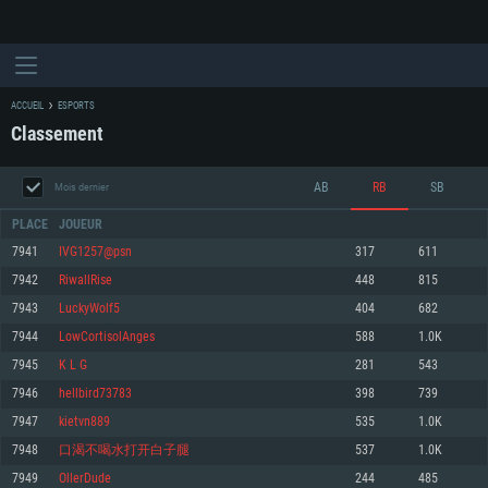
ACCUEIL
ESPORTS
Classement
AB
RB
SB
Mois dernier
PLACE
JOUEUR
7941
IVG1257@psn
317
611
7942
RiwallRise
448
815
CONFIGURATION SYSTÈME REQUISE
7943
LuckyWolf5
404
682
7944
LowCortisolAnges
588
1.0K
Pour PC
Pour MAC
7945
K L G
281
543
Pour Linux
7946
hellbird73783
398
739
Minimum
Minimum
Minimum
7947
kietvn889
535
1.0K
OS: Windows 10 (64 bit)
OS: Mac OS Big Sur 11.0 ou plus récent
OS: Les configurations Linux 64 bits les plus modernes
7948
口渴不喝水打开白子腿
537
1.0K
7949
OllerDude
244
485
Processeur: Dual-Core 2.2 GHz
Processeur: Core i5, minimum 2.2GHz (Les processeurs Intel Xeon ne sont
Processeur: Dual-Core 2.4 GHz