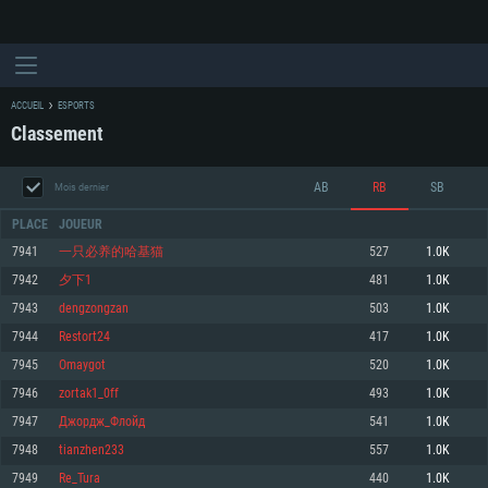
ACCUEIL
ESPORTS
Classement
AB
RB
SB
Mois dernier
PLACE
JOUEUR
7941
一只必养的哈基猫
527
1.0K
7942
夕下1
481
1.0K
CONFIGURATION SYSTÈME REQUISE
7943
dengzongzan
503
1.0K
7944
Restort24
417
1.0K
Pour PC
Pour MAC
7945
Omaygot
520
1.0K
Pour Linux
7946
zortak1_0ff
493
1.0K
Minimum
Minimum
Minimum
7947
Джоpдж_Флойд
541
1.0K
OS: Windows 10 (64 bit)
OS: Mac OS Big Sur 11.0 ou plus récent
OS: Les configurations Linux 64 bits les plus modernes
7948
tianzhen233
557
1.0K
7949
Re_Tura
440
1.0K
Processeur: Dual-Core 2.2 GHz
Processeur: Core i5, minimum 2.2GHz (Les processeurs Intel Xeon ne sont
Processeur: Dual-Core 2.4 GHz