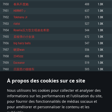
pas supportés)
7950
春风不度她
488
1.0K
Mémoire: 4 GB
Mémoire: 4 GB
Mémoire: 6 GB
7951
H0RN9Tッ
637
1.0K
Carte graphique supportant DirectX 11: AMD Radeon 77XX / NVIDIA
Carte graphique: NVIDIA 660 avec les derniers drivers (moins de 6 mois) /
GeForce GTX 660. La résolution minimale supportée par le jeu est de 720p
Carte graphique: Intel Iris Pro 5200 (Mac), ou analogue AMD/Nvidia. La
de même pour AMD (La résolution minimale supportée par le jeu est de
7952
Tokmanu Jr
570
1.0K
résolution minimale supportée par le jeu est de 720p.
720p)
Connection: Connexion Internet à haut débit
7953
rlatoi
527
1.0K
Connection: Connexion Internet à haut débit
Connection: Connexion Internet à haut débit
Disque dur: 23.1 Go (client minimal)
7954
Roselia压力型主唱凑友希那
544
1.0K
Disque dur: 62,2 Go (client minimal)
Disque dur: 62,2 Go (client minimal)
7955
卖核弹の小女孩
672
1.0K
Recommandée
Recommandée
Recommandée
7956
big hairy balls
547
1.0K
OS: Windows 10/11 (64 bit)
OS: Mac OS Big Sur 11.0 ou plus récent
OS: Ubuntu 20.04 64bit
7957
晓望wan
556
1.0K
Processeur: Intel Core i5 ou Ryzen5 3600 et plus
7958
2345zzz
486
1.0K
Processeur: Core i7 (Les processeurs Intel Xeon ne sont pas supportés)
Processeur: Intel Core i7
Mémoire: 16 GB et plus
7959
Esceanor
519
1.0K
Mémoire: 8 GB
Mémoire: 8 GB
Carte graphique supportant DirectX 11 ou plus et drivers: Nvidia GeForce
7960
庄园里の猫猫车
505
1.0K
1060 et plus, Radeon RX 570 et plus.
Carte graphique: Radeon Vega II ou plus avec support de Metal
Carte graphique: NVIDIA 1060 avec les derniers drivers (moins de 6 mois) /
de même pour AMD (Radeon RX 570) avec les derniers drivers de moins de
Connection: Connexion Internet à haut débit
Connection: Connexion Internet à haut débit
6 mois et supportant Vulkan
À propos des cookies sur ce site
397
398
399
498
Disque dur: 75.9 Go (client complet)
Disque dur: 62,2 Go (client complet)
Connection: Connexion Internet à haut débit
Nous utilisons les cookies pour collecter et analyser des
Disque dur: 60,2 Go (client complet)
* Classement mis à jour quotidiennement
informations sur les performances et l'utilisation du site,
pour fournir des fonctionnalités de médias sociaux et
pour améliorer et personnaliser le contenu et les