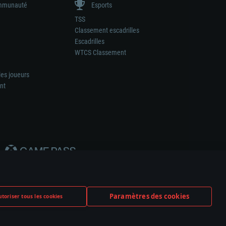
munauté
Esports
TSS
Classement escadrilles
Escadrilles
WTCS Classement
les joueurs
nt
Paramètres des cookies
toriser tous les cookies
ation de tout fabricant d’armes ou de véhicule.
ramètres relatifs aux cookies
Support client