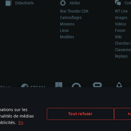
Didacticiels
Atelier
Com
War Thunder CDK
WT Live
Camouflages
Images
Missions
Vidéos
Lieux
Forum
Modèles
Wiki
Chercher 
Classeme
Replays
mations sur les
Tout refuser
Au
nnalités de médias
signifie pas la participation au développement du jeu, le sponsoring ou à l’approb
blicités.
En
mes are the property of their respective owners.
Politique de confidentialité
Pa