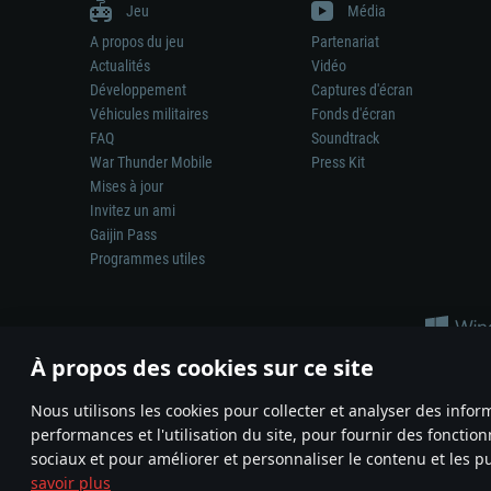
Jeu
Média
A propos du jeu
Partenariat
Actualités
Vidéo
Développement
Captures d'écran
Véhicules militaires
Fonds d'écran
FAQ
Soundtrack
War Thunder Mobile
Press Kit
Mises à jour
Invitez un ami
Gaijin Pass
Programmes utiles
À propos des cookies sur ce site
Nous utilisons les cookies pour collecter et analyser des infor
performances et l'utilisation du site, pour fournir des fonctio
La représentation d’une arme ou d’un véhicule réel dans ce jeu ne 
sociaux et pour améliorer et personnaliser le contenu et les pu
© 2011—2026 Gaijin Games Kft. All trademarks, logos and brand na
savoir plus
Termes et conditions
Conditions du service