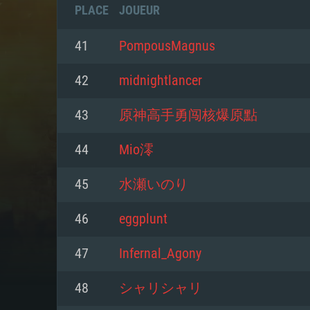
PLACE
JOUEUR
41
PompousMagnus
42
midnightlancer
43
原神高手勇闯核爆原點
44
Mio澪
45
水瀬いのり
46
eggplunt
CONFIGU
47
Infernal_Agony
48
シャリシャリ