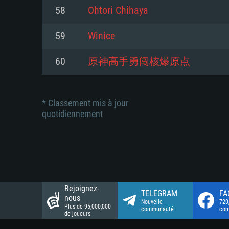
Connection: Connexion Internet 
Connection: Connexion Internet 
58
Ohtori Chihaya
Connection: Connexion Internet 
Disque dur: 23.1 Go (client mini
Disque dur: 62,2 Go (client mini
59
Winice
Disque dur: 62,2 Go (client mini
60
原神高手勇闯核爆原点
* Classement mis à jour
quotidiennement
Rejoignez-
TELEGRAM
FA
nous
Nouvelle
720
Plus de 95,000,000
communauté
co
de joueurs