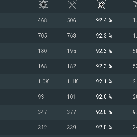
468
506
92.4 %
1
705
763
92.3 %
1
180
195
92.3 %
5
168
182
92.3 %
5
1.0K
1.1K
92.1 %
2
93
101
92.0 %
2
RATION SYSTÈME
347
377
92.0 %
9
312
339
92.0 %
3