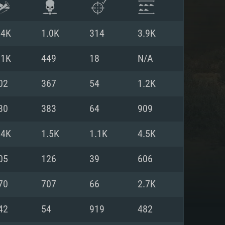
.4K
1.0K
314
3.9K
.1K
449
18
N/A
02
367
54
1.2K
30
383
64
909
.4K
1.5K
1.1K
4.5K
05
126
39
606
 REQUISE
70
707
66
2.7K
42
54
919
482