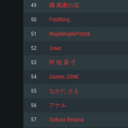
Pour PC
49
橘 萬裏の花
Minimum
Minimum
Minimum
50
FredNing
51
WujekKujekPrzezK
OS: Windows 10 (64 bit)
OS: Mac OS Big Sur 11.0 ou plus
OS: Les configurations Linux 64 b
52
Jυмσ
modernes
Processeur: Dual-Core 2.2 GHz
Processeur: Core i5, minimum 2
53
怀 纸 素 子
processeurs Intel Xeon ne sont 
Processeur: Dual-Core 2.4 GHz
Mémoire: 4 GB
54
Games ZONE
Mémoire: 6 GB
Mémoire: 4 GB
Carte graphique supportant Dir
55
なかた さえ
Radeon 77XX / NVIDIA GeForce 
Carte graphique: Intel Iris Pro 5
Carte graphique: NVIDIA 660 ave
résolution minimale supportée pa
analogue AMD/Nvidia. La résolu
drivers (moins de 6 mois) / de
56
アナル
720p
supportée par le jeu est de 720p
(La résolution minimale supporté
57
Ookura Resona
de 720p)