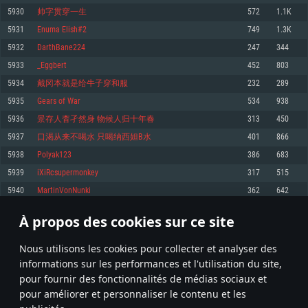
pas supportés)
5930
帅字贯穿一生
572
1.1K
Mémoire: 4 GB
Mémoire: 4 GB
Mémoire: 6 GB
5931
Enuma Elish#2
749
1.3K
Carte graphique supportant DirectX 11: AMD Radeon 77XX / NVIDIA
Carte graphique: NVIDIA 660 avec les derniers drivers (moins de 6 mois) /
GeForce GTX 660. La résolution minimale supportée par le jeu est de 720p
Carte graphique: Intel Iris Pro 5200 (Mac), ou analogue AMD/Nvidia. La
de même pour AMD (La résolution minimale supportée par le jeu est de
5932
DarthBane224
247
344
résolution minimale supportée par le jeu est de 720p.
720p)
Connection: Connexion Internet à haut débit
5933
_Eggbert
452
803
Connection: Connexion Internet à haut débit
Connection: Connexion Internet à haut débit
Disque dur: 23.1 Go (client minimal)
5934
戴冈本就是给牛子穿和服
232
289
Disque dur: 62,2 Go (client minimal)
Disque dur: 62,2 Go (client minimal)
5935
Gears of War
534
938
Recommandée
Recommandée
Recommandée
5936
景存人杳孑然身 物候人归十年春
313
450
OS: Windows 10/11 (64 bit)
OS: Mac OS Big Sur 11.0 ou plus récent
OS: Ubuntu 20.04 64bit
5937
口渴从来不喝水 只喝纳西妲B水
401
866
Processeur: Intel Core i5 ou Ryzen5 3600 et plus
5938
Polyak123
386
683
Processeur: Core i7 (Les processeurs Intel Xeon ne sont pas supportés)
Processeur: Intel Core i7
Mémoire: 16 GB et plus
5939
iXiRcsupermonkey
317
515
Mémoire: 8 GB
Mémoire: 8 GB
Carte graphique supportant DirectX 11 ou plus et drivers: Nvidia GeForce
5940
MartinVonNunki
362
642
1060 et plus, Radeon RX 570 et plus.
Carte graphique: Radeon Vega II ou plus avec support de Metal
Carte graphique: NVIDIA 1060 avec les derniers drivers (moins de 6 mois) /
de même pour AMD (Radeon RX 570) avec les derniers drivers de moins de
Connection: Connexion Internet à haut débit
Connection: Connexion Internet à haut débit
6 mois et supportant Vulkan
À propos des cookies sur ce site
296
297
298
397
Disque dur: 75.9 Go (client complet)
Disque dur: 62,2 Go (client complet)
Connection: Connexion Internet à haut débit
Nous utilisons les cookies pour collecter et analyser des
Disque dur: 60,2 Go (client complet)
* Classement mis à jour quotidiennement
informations sur les performances et l'utilisation du site,
pour fournir des fonctionnalités de médias sociaux et
pour améliorer et personnaliser le contenu et les