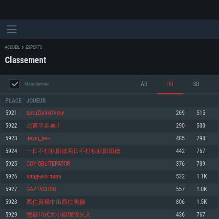
ACCUEIL
ESPORTS
Classement
AB
RB
SB
Mois dernier
PLACE
JOUEUR
5921
potuZhnikOVsky
269
515
5922
此言半差矣-1
290
500
CONFIGURATION SYSTÈME REQUISE
5923
-levin_leu-
485
798
5924
一日不打积阳德两日不打积积阳阳德
442
767
Pour PC
Pour MAC
5925
GOY OBLITERATOR
376
739
Pour Linux
5926
владыка пива
532
1.1K
Minimum
Minimum
Minimum
5927
GAZPACHOO
557
1.0K
OS: Windows 10 (64 bit)
OS: Mac OS Big Sur 11.0 ou plus récent
OS: Les configurations Linux 64 bits les plus modernes
5928
西住真穗中出西住美穗
806
1.5K
5929
想被10式大小姐狠狠夹入
436
767
Processeur: Dual-Core 2.2 GHz
Processeur: Core i5, minimum 2.2GHz (Les processeurs Intel Xeon ne sont
Processeur: Dual-Core 2.4 GHz