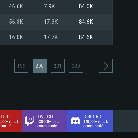
xion Internet à haut débit
o (client complet)
o (client complet)
46.6K
7.9K
84.6K
o (client complet)
56.3K
17.3K
84.6K
16.0K
17.7K
84.6K
199
200
201
300
TUBE
TWITCH
DISCORD
,000+ dans la
530,000+ dans la
140,000+ dans la
unauté
communauté
communauté