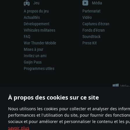
Jeu
Média
A propos du jeu
Partenariat
Actualités
Vidéo
Développement
Captures d'écran
Véhicules militaires
Fonds d'écran
FAQ
Soundtrack
War Thunder Mobile
Press Kit
Mises à jour
Invitez un ami
Gaijin Pass
Programmes utiles
À propos des cookies sur ce site
Nous utilisons les cookies pour collecter et analyser des infor
performances et l'utilisation du site, pour fournir des fonctio
La représentation d’une arme ou d’un véhicule réel dans ce jeu ne 
sociaux et pour améliorer et personnaliser le contenu et les pu
© 2011—2026 Gaijin Games Kft. All trademarks, logos and brand na
savoir plus
Termes et conditions
Conditions du service