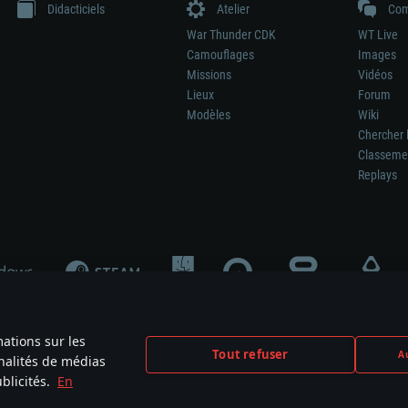
Didacticiels
Atelier
Com
War Thunder CDK
WT Live
Camouflages
Images
Missions
Vidéos
Lieux
Forum
Modèles
Wiki
Chercher 
Classeme
Replays
mations sur les
Tout refuser
Au
nnalités de médias
signifie pas la participation au développement du jeu, le sponsoring ou à l’approb
blicités.
En
mes are the property of their respective owners.
Politique de confidentialité
Pa