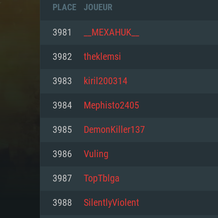
PLACE
JOUEUR
3981
__MEXAHUK__
3982
theklemsi
3983
kiril200314
3984
Mephisto2405
3985
DemonKiller137
3986
Vuling
CONFIGU
3987
TopTblga
3988
SilentlyViolent