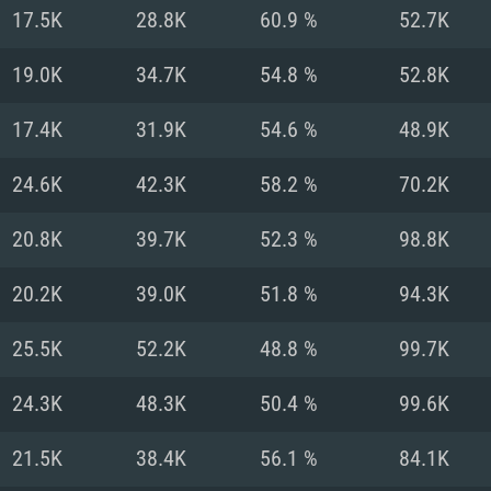
Pour MAC
17.5K
28.8K
60.9 %
52.7K
Recommandé
Recommandé
Recommandé
19.0K
34.7K
54.8 %
52.8K
17.4K
31.9K
54.6 %
48.9K
 récent
its les plus
OS: Windows 10/11
OS: Mac OS Big Su
OS: Ubuntu 20.04 
24.6K
42.3K
58.2 %
70.2K
.2GHz (Les
Processeur: Intel 
Processeur: Core 
Processeur: Intel 
20.8K
39.7K
52.3 %
98.8K
pas supportés)
ne sont pas suppo
Mémoire: 16 GB et
Mémoire: 8 GB
20.2K
39.0K
51.8 %
94.3K
Mémoire: 8 GB
ectX 11: AMD
Carte graphique s
Carte graphique: 
25.5K
52.2K
48.8 %
99.7K
GTX 660. La
200 (Mac), ou
c les derniers
drivers: Nvidia G
Carte graphique: 
drivers (moins d
r le jeu est de
tion minimale
 même pour AMD
570 et plus.
support de Metal
(Radeon RX 570) a
24.3K
48.3K
50.4 %
99.6K
.
e par le jeu est
moins de 6 mois e
Connection: Conne
Connection: Conne
21.5K
38.4K
56.1 %
84.1K