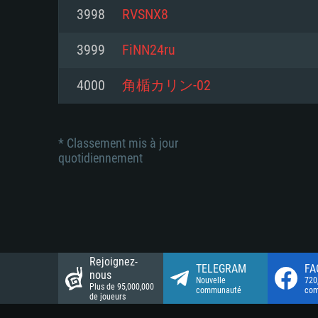
Connection: Connexion Internet 
Connection: Connexion Internet 
3998
RVSNX8
Connection: Connexion Internet 
Disque dur: 23.1 Go (client mini
Disque dur: 62,2 Go (client mini
3999
FiNN24ru
Disque dur: 62,2 Go (client mini
4000
角楯カリン-02
* Classement mis à jour
quotidiennement
Rejoignez-
TELEGRAM
FA
nous
Nouvelle
720
Plus de 95,000,000
communauté
co
de joueurs