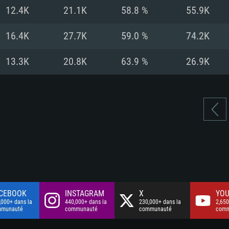
à haut débit
à haut débit
Connection: Conne
Disque dur: 75.9 G
Disque dur: 62,2 G
12.4K
21.1K
58.8 %
55.9K
à haut débit
mal)
mal)
Disque dur: 60,2 G
16.4K
27.7K
59.0 %
74.2K
mal)
13.3K
20.8K
63.9 %
26.9K
CEBOOK
INSTAGRAM
X
YOU
,000+ dans la
440,000+ dans la
230,000+ dans la
2,650
mmunauté
communauté
communauté
comm