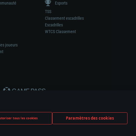
munauté
Esports
TSS
Classement escadrilles
Escadrilles
WTCS Classement
les joueurs
nt
Paramètres des cookies
toriser tous les cookies
ation de tout fabricant d’armes ou de véhicule.
ramètres relatifs aux cookies
Support client