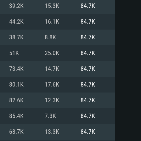
Pour Linux
39.2K
15.3K
84.7K
e
e
e
44.2K
16.1K
84.7K
38.7K
8.8K
84.7K
 (64 bit)
r 11.0 ou plus récent
64bit
51K
25.0K
84.7K
Core i5 ou Ryzen5 3600 et plus
i7 (Les processeurs Intel Xeon
Core i7
73.4K
14.7K
84.7K
rtés)
 plus
80.1K
17.6K
84.7K
upportant DirectX 11 ou plus et
NVIDIA 1060 avec les derniers
82.6K
12.3K
84.7K
eForce 1060 et plus, Radeon RX
Radeon Vega II ou plus avec
e 6 mois) / de même pour AMD
vec les derniers drivers de
85.4K
7.3K
84.7K
t supportant Vulkan
xion Internet à haut débit
xion Internet à haut débit
68.7K
13.3K
84.7K