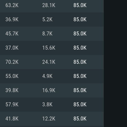
Pour Linux
63.2K
28.1K
85.0K
e
e
e
36.9K
5.2K
85.0K
45.7K
8.7K
85.0K
 (64 bit)
r 11.0 ou plus récent
64bit
37.0K
15.6K
85.0K
Core i5 ou Ryzen5 3600 et plus
i7 (Les processeurs Intel Xeon
Core i7
70.2K
24.1K
85.0K
rtés)
 plus
55.0K
4.9K
85.0K
upportant DirectX 11 ou plus et
NVIDIA 1060 avec les derniers
39.8K
16.9K
85.0K
eForce 1060 et plus, Radeon RX
Radeon Vega II ou plus avec
e 6 mois) / de même pour AMD
vec les derniers drivers de
57.9K
3.8K
85.0K
t supportant Vulkan
xion Internet à haut débit
xion Internet à haut débit
41.8K
12.2K
85.0K