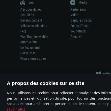
Jeu
Média
A propos du jeu
Partenariat
Actualités
Vidéo
Développement
Captures d'écran
Véhicules militaires
Fonds d'écran
FAQ
Soundtrack
War Thunder Mobile
Press Kit
Mises à jour
Invitez un ami
Gaijin Pass
Programmes utiles
À propos des cookies sur ce site
Nous utilisons les cookies pour collecter et analyser des infor
performances et l'utilisation du site, pour fournir des fonctio
La représentation d’une arme ou d’un véhicule réel dans ce jeu ne 
sociaux et pour améliorer et personnaliser le contenu et les pu
© 2011—2026 Gaijin Games Kft. All trademarks, logos and brand na
savoir plus
Termes et conditions
Conditions du service