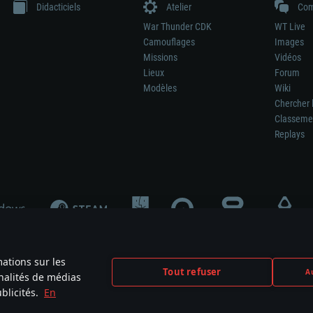
Didacticiels
Atelier
Com
War Thunder CDK
WT Live
Camouflages
Images
Missions
Vidéos
Lieux
Forum
Modèles
Wiki
Chercher 
Classeme
Replays
mations sur les
Tout refuser
Au
nnalités de médias
signifie pas la participation au développement du jeu, le sponsoring ou à l’approb
blicités.
En
mes are the property of their respective owners.
Politique de confidentialité
Pa