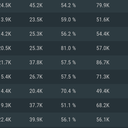
Pour MAC
24.5K
45.2K
54.2 %
79.9K
Recommandé
Recommandé
Recommandé
13.9K
23.5K
59.0 %
51.6K
14.2K
25.3K
56.2 %
54.4K
 récent
its les plus
OS: Windows 10/11
OS: Mac OS Big Su
OS: Ubuntu 20.04 
20.5K
25.3K
81.0 %
57.0K
.2GHz (Les
Processeur: Intel 
Processeur: Core 
Processeur: Intel 
21.7K
37.8K
57.5 %
86.7K
pas supportés)
ne sont pas suppo
Mémoire: 16 GB et
Mémoire: 8 GB
15.4K
26.7K
57.5 %
71.3K
Mémoire: 8 GB
ectX 11: AMD
Carte graphique s
Carte graphique: 
14.4K
20.4K
70.4 %
49.4K
GTX 660. La
200 (Mac), ou
c les derniers
drivers: Nvidia G
Carte graphique: 
drivers (moins d
r le jeu est de
tion minimale
 même pour AMD
570 et plus.
support de Metal
(Radeon RX 570) a
19.3K
37.7K
51.1 %
68.2K
.
e par le jeu est
moins de 6 mois e
Connection: Conne
Connection: Conne
22.4K
39.9K
56.1 %
56.1K