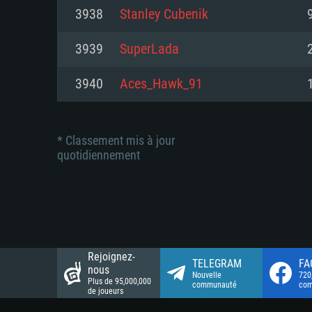
Connection: Connexion Internet 
Connection: Connexion Internet 
3938
Stanley Cubenik
Connection: Connexion Internet 
Disque dur: 23.1 Go (client mini
Disque dur: 62,2 Go (client mini
3939
SuperLada
Disque dur: 62,2 Go (client mini
3940
Aces_Hawk_91
* Classement mis à jour
quotidiennement
Rejoignez-
TELEGRAM
FA
nous
Nouvelle
720
Plus de 95,000,000
communauté
co
de joueurs