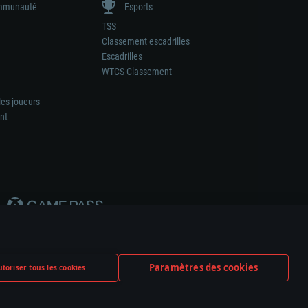
munauté
Esports
TSS
Classement escadrilles
Escadrilles
WTCS Classement
les joueurs
nt
Paramètres des cookies
toriser tous les cookies
ation de tout fabricant d’armes ou de véhicule.
ramètres relatifs aux cookies
Support client