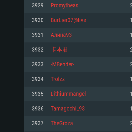
Pour PC
3929
Promytheas
Minimum
Minimum
Minimum
3930
BurLier07@live
3931
Алина93
OS: Windows 10 (64 bit)
OS: Mac OS Big Sur 11.0 ou plus
OS: Les configurations Linux 64 b
3932
卡本君
modernes
Processeur: Dual-Core 2.2 GHz
Processeur: Core i5, minimum 2
3933
-MBender-
processeurs Intel Xeon ne sont 
Processeur: Dual-Core 2.4 GHz
Mémoire: 4 GB
3934
Trolzz
Mémoire: 6 GB
Mémoire: 4 GB
Carte graphique supportant Dir
3935
Lithiummangel
Radeon 77XX / NVIDIA GeForce 
Carte graphique: Intel Iris Pro 5
Carte graphique: NVIDIA 660 ave
résolution minimale supportée pa
analogue AMD/Nvidia. La résolu
drivers (moins de 6 mois) / de
3936
Tamagochi_93
720p
supportée par le jeu est de 720p
(La résolution minimale supporté
3937
TheGroza
de 720p)