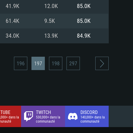
xion Internet à haut débit
o (client complet)
o (client complet)
41.9K
12.0K
85.0K
o (client complet)
61.4K
9.5K
85.0K
34.0K
13.9K
84.9K
196
197
198
297
TUBE
TWITCH
DISCORD
,000+ dans la
530,000+ dans la
140,000+ dans la
unauté
communauté
communauté