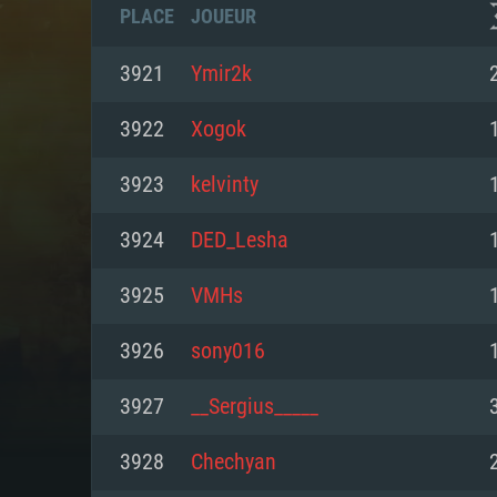
PLACE
JOUEUR
3921
Ymir2k
3922
Xogok
3923
kelvinty
3924
DED_Lesha
3925
VMHs
3926
sony016
CONFIGU
3927
__Sergius_____
3928
Chechyan