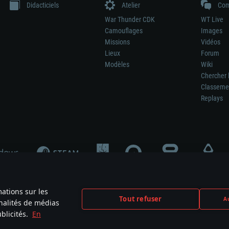
Didacticiels
Atelier
Com
War Thunder CDK
WT Live
Camouflages
Images
Missions
Vidéos
Lieux
Forum
Modèles
Wiki
Chercher 
Classeme
Replays
mations sur les
Tout refuser
Au
nnalités de médias
signifie pas la participation au développement du jeu, le sponsoring ou à l’approb
blicités.
En
mes are the property of their respective owners.
Politique de confidentialité
Pa