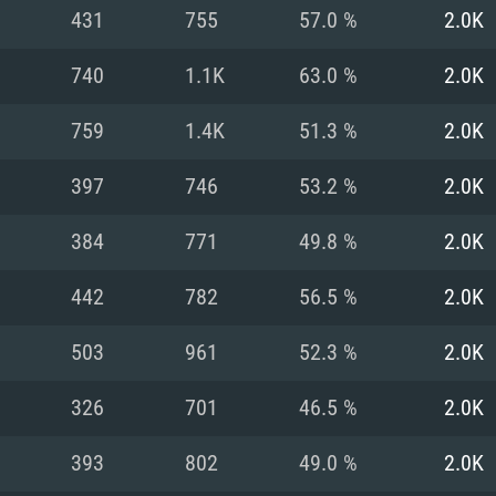
Pour MAC
431
755
57.0 %
2.0K
Recommandé
Recommandé
Recommandé
740
1.1K
63.0 %
2.0K
759
1.4K
51.3 %
2.0K
 récent
its les plus
OS: Windows 10/11
OS: Mac OS Big Su
OS: Ubuntu 20.04 
397
746
53.2 %
2.0K
.2GHz (Les
Processeur: Intel 
Processeur: Core 
Processeur: Intel 
384
771
49.8 %
2.0K
pas supportés)
ne sont pas suppo
Mémoire: 16 GB et
Mémoire: 8 GB
442
782
56.5 %
2.0K
Mémoire: 8 GB
ectX 11: AMD
Carte graphique s
Carte graphique: 
503
961
52.3 %
2.0K
GTX 660. La
200 (Mac), ou
c les derniers
drivers: Nvidia G
Carte graphique: 
drivers (moins d
r le jeu est de
tion minimale
 même pour AMD
570 et plus.
support de Metal
(Radeon RX 570) a
326
701
46.5 %
2.0K
.
e par le jeu est
moins de 6 mois e
Connection: Conne
Connection: Conne
393
802
49.0 %
2.0K