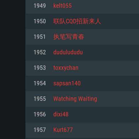
Pour PC
1949
kelt055
Minimum
Minimum
Minimum
1950
联队CQD招新来人
1951
执笔写青春
OS: Windows 10 (64 bit)
OS: Mac OS Big Sur 11.0 ou plus
OS: Les configurations Linux 64 b
1952
dudulududu
modernes
Processeur: Dual-Core 2.2 GHz
Processeur: Core i5, minimum 2
1953
toxxychan
processeurs Intel Xeon ne sont 
Processeur: Dual-Core 2.4 GHz
Mémoire: 4 GB
1954
sapsan140
Mémoire: 6 GB
Mémoire: 4 GB
Carte graphique supportant Dir
1955
Watching Waiting
Radeon 77XX / NVIDIA GeForce 
Carte graphique: Intel Iris Pro 5
Carte graphique: NVIDIA 660 ave
résolution minimale supportée pa
analogue AMD/Nvidia. La résolu
drivers (moins de 6 mois) / de
1956
dixi48
720p
supportée par le jeu est de 720p
(La résolution minimale supporté
1957
Kurt677
de 720p)