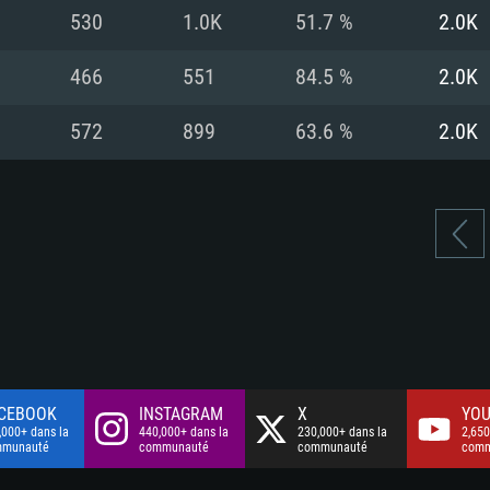
à haut débit
à haut débit
Connection: Conne
Disque dur: 75.9 G
Disque dur: 62,2 G
530
1.0K
51.7 %
2.0K
à haut débit
mal)
mal)
Disque dur: 60,2 G
466
551
84.5 %
2.0K
mal)
572
899
63.6 %
2.0K
CEBOOK
INSTAGRAM
X
YOU
,000+ dans la
440,000+ dans la
230,000+ dans la
2,650
mmunauté
communauté
communauté
comm