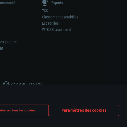
munauté
Esports
TSS
Classement escadrilles
Escadrilles
WTCS Classement
les joueurs
nt
Paramètres des cookies
toriser tous les cookies
ation de tout fabricant d’armes ou de véhicule.
ramètres relatifs aux cookies
Support client