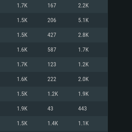
Pour Linux
1.7K
167
2.2K
e
e
e
1.5K
206
5.1K
1.5K
427
2.8K
 (64 bit)
r 11.0 ou plus récent
64bit
1.6K
587
1.7K
Core i5 ou Ryzen5 3600 et plus
i7 (Les processeurs Intel Xeon
Core i7
1.7K
123
1.2K
rtés)
 plus
1.6K
222
2.0K
upportant DirectX 11 ou plus et
NVIDIA 1060 avec les derniers
1.5K
1.2K
1.9K
eForce 1060 et plus, Radeon RX
Radeon Vega II ou plus avec
e 6 mois) / de même pour AMD
vec les derniers drivers de
1.9K
43
443
t supportant Vulkan
xion Internet à haut débit
xion Internet à haut débit
1.5K
1.4K
1.1K