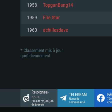
Connection: Connexion Internet 
Connection: Connexion Internet 
1958
TopgunBang14
Connection: Connexion Internet 
Disque dur: 23.1 Go (client mini
Disque dur: 62,2 Go (client mini
1959
Fire Star
Disque dur: 62,2 Go (client mini
1960
achillesdave
* Classement mis à jour
quotidiennement
Rejoignez-
TELEGRAM
FA
nous
Nouvelle
720
Plus de 95,000,000
communauté
co
de joueurs