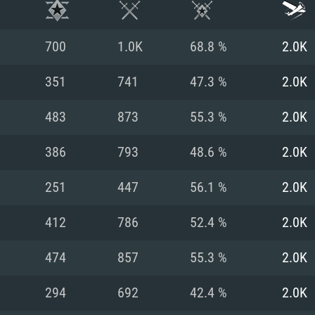
700
1.0K
68.8 %
2.0K
351
741
47.3 %
2.0K
483
873
55.3 %
2.0K
386
793
48.6 %
2.0K
251
447
56.1 %
2.0K
412
786
52.4 %
2.0K
RATION SYSTÈME
474
857
55.3 %
2.0K
294
692
42.4 %
2.0K