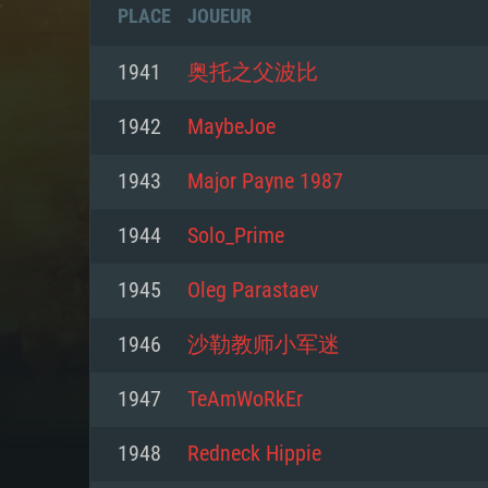
PLACE
JOUEUR
1941
奥托之父波比
1942
MaybeJoe
1943
Major Payne 1987
1944
Solo_Prime
1945
Oleg Parastaev
1946
沙勒教师小军迷
CONFIGU
1947
TeAmWoRkEr
1948
Redneck Hippie