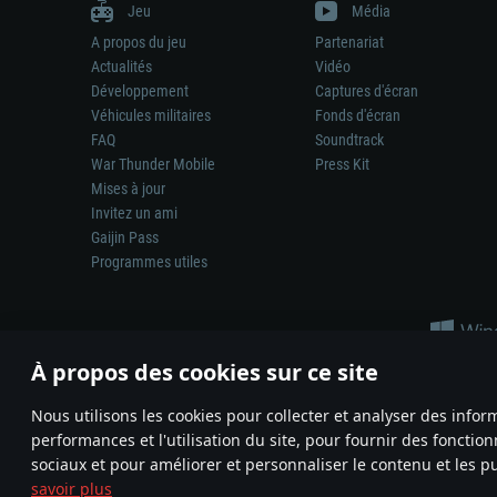
Jeu
Média
A propos du jeu
Partenariat
Actualités
Vidéo
Développement
Captures d'écran
Véhicules militaires
Fonds d'écran
FAQ
Soundtrack
War Thunder Mobile
Press Kit
Mises à jour
Invitez un ami
Gaijin Pass
Programmes utiles
À propos des cookies sur ce site
Nous utilisons les cookies pour collecter et analyser des infor
performances et l'utilisation du site, pour fournir des fonctio
La représentation d’une arme ou d’un véhicule réel dans ce jeu ne 
sociaux et pour améliorer et personnaliser le contenu et les pu
© 2011—2026 Gaijin Games Kft. All trademarks, logos and brand na
savoir plus
Termes et conditions
Conditions du service