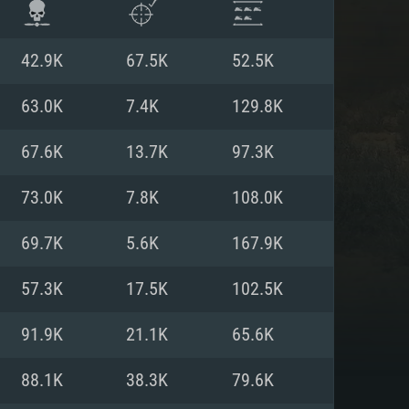
42.9K
67.5K
52.5K
63.0K
7.4K
129.8K
67.6K
13.7K
97.3K
73.0K
7.8K
108.0K
69.7K
5.6K
167.9K
57.3K
17.5K
102.5K
 REQUISE
91.9K
21.1K
65.6K
88.1K
38.3K
79.6K