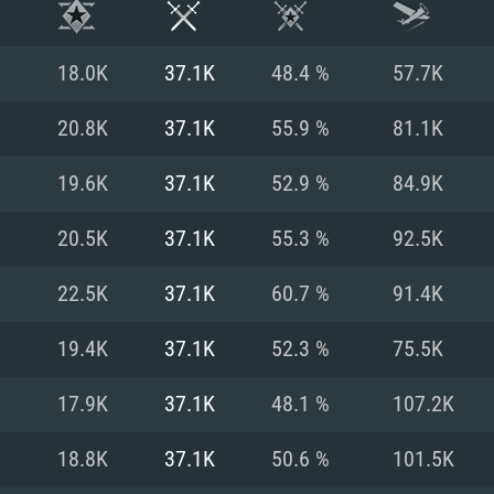
18.0K
37.1K
48.4 %
57.7K
20.8K
37.1K
55.9 %
81.1K
19.6K
37.1K
52.9 %
84.9K
20.5K
37.1K
55.3 %
92.5K
22.5K
37.1K
60.7 %
91.4K
19.4K
37.1K
52.3 %
75.5K
RATION SYSTÈME
17.9K
37.1K
48.1 %
107.2K
18.8K
37.1K
50.6 %
101.5K