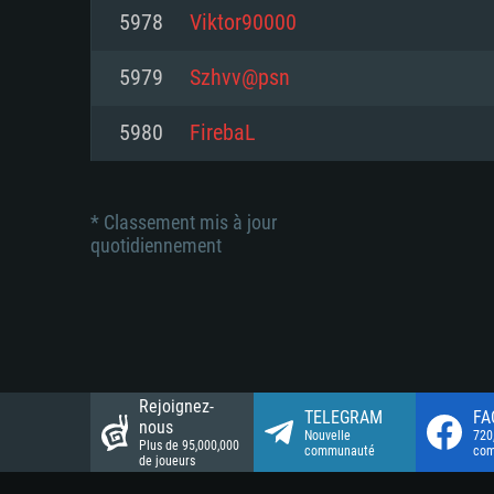
Connection: Connexion Internet 
Connection: Connexion Internet 
5978
Viktor90000
Connection: Connexion Internet 
Disque dur: 23.1 Go (client mini
Disque dur: 62,2 Go (client mini
5979
Szhvv@psn
Disque dur: 62,2 Go (client mini
5980
FirebaL
* Classement mis à jour
quotidiennement
Rejoignez-
TELEGRAM
FA
nous
Nouvelle
720
Plus de 95,000,000
communauté
co
de joueurs