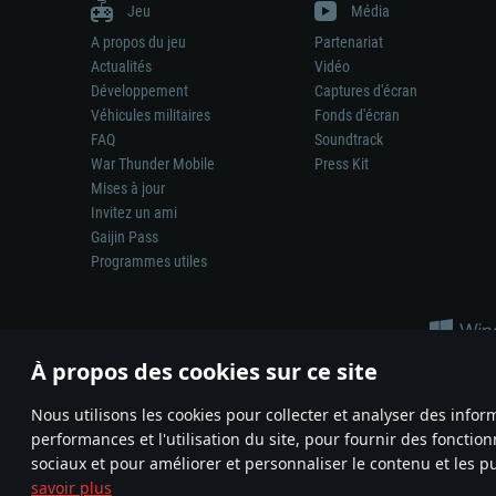
Jeu
Média
A propos du jeu
Partenariat
Actualités
Vidéo
Développement
Captures d'écran
Véhicules militaires
Fonds d'écran
FAQ
Soundtrack
War Thunder Mobile
Press Kit
Mises à jour
Invitez un ami
Gaijin Pass
Programmes utiles
À propos des cookies sur ce site
Nous utilisons les cookies pour collecter et analyser des infor
performances et l'utilisation du site, pour fournir des fonctio
La représentation d’une arme ou d’un véhicule réel dans ce jeu ne 
sociaux et pour améliorer et personnaliser le contenu et les pu
© 2011—2026 Gaijin Games Kft. All trademarks, logos and brand na
savoir plus
Termes et conditions
Conditions du service