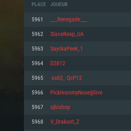
PLACE
JOUEUR
5961
___Renegade___
5962
SlavaReap_UA
5963
SayckaPeek_1
5964
D2812
5965
-xs82_ QcP12
5966
PicklesinmyNose@live
CONFIGU
5967
ajbishop
5968
V_Drakont_Z