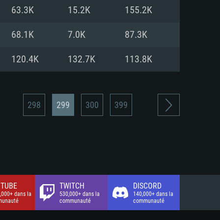
xion Internet à haut débit
o (client complet)
o (client complet)
63.3K
15.2K
155.2K
o (client complet)
68.1K
7.0K
87.3K
120.4K
132.7K
113.8K
298
299
300
399
TUBE
TWITCH
DISCORD
,000+ dans la
530,000+ dans la
140,000+ dans la
unauté
communauté
communauté