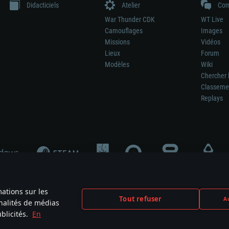
Didacticiels
Atelier
Com
War Thunder CDK
WT Live
Camouflages
Images
Missions
Vidéos
Lieux
Forum
Modèles
Wiki
Chercher 
Classeme
Replays
mations sur les
Tout refuser
Au
nnalités de médias
signifie pas la participation au développement du jeu, le sponsoring ou à l’approb
blicités.
En
mes are the property of their respective owners.
Politique de confidentialité
Pa