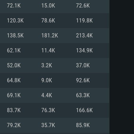
Pour Linux
72.1K
15.0K
72.6K
e
e
e
120.3K
78.6K
119.8K
138.5K
181.2K
213.4K
 (64 bit)
r 11.0 ou plus récent
64bit
62.1K
11.4K
134.9K
Core i5 ou Ryzen5 3600 et plus
i7 (Les processeurs Intel Xeon
Core i7
52.0K
3.2K
37.0K
rtés)
 plus
64.8K
9.0K
92.6K
upportant DirectX 11 ou plus et
NVIDIA 1060 avec les derniers
69.1K
4.4K
63.3K
eForce 1060 et plus, Radeon RX
Radeon Vega II ou plus avec
e 6 mois) / de même pour AMD
vec les derniers drivers de
83.7K
76.3K
166.6K
t supportant Vulkan
xion Internet à haut débit
xion Internet à haut débit
79.2K
35.7K
85.9K