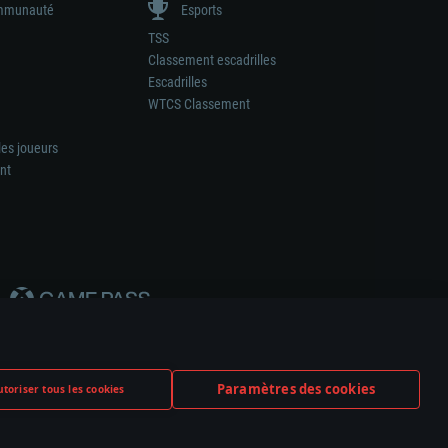
munauté
Esports
TSS
Classement escadrilles
Escadrilles
WTCS Classement
les joueurs
nt
Paramètres des cookies
toriser tous les cookies
ation de tout fabricant d’armes ou de véhicule.
ramètres relatifs aux cookies
Support client