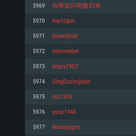
Pour PC
5969
你将如闪电般归来
Minimum
Minimum
Minimum
5970
top10gun
5971
SnowStoat
OS: Windows 10 (64 bit)
OS: Mac OS Big Sur 11.0 ou plus
OS: Les configurations Linux 64 b
5972
mkmmebel
modernes
Processeur: Dual-Core 2.2 GHz
Processeur: Core i5, minimum 2
5973
argos1907
processeurs Intel Xeon ne sont 
Processeur: Dual-Core 2.4 GHz
Mémoire: 4 GB
5974
OlegGuzin@psn
Mémoire: 6 GB
Mémoire: 4 GB
Carte graphique supportant Dir
5975
toz1324
Radeon 77XX / NVIDIA GeForce 
Carte graphique: Intel Iris Pro 5
Carte graphique: NVIDIA 660 ave
résolution minimale supportée pa
analogue AMD/Nvidia. La résolu
drivers (moins de 6 mois) / de
5976
yurip1946
720p
supportée par le jeu est de 720p
(La résolution minimale supporté
5977
Μονομάχος
de 720p)