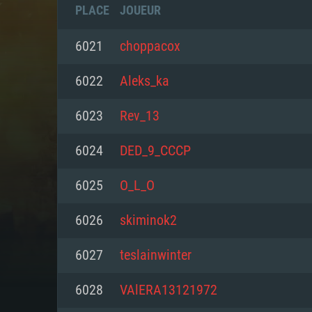
PLACE
JOUEUR
6021
choppacox
6022
Aleks_ka
6023
Rev_13
6024
DED_9_CCCP
6025
O_L_O
6026
skiminok2
CONFIGU
6027
teslainwinter
6028
VAlERA13121972