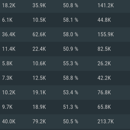
Pour MAC
18.2K
35.9K
50.8 %
141.2K
Recommandé
Recommandé
Recommandé
6.1K
10.5K
58.1 %
44.8K
36.4K
62.6K
58.0 %
155.9K
 récent
its les plus
OS: Windows 10/11
OS: Mac OS Big Su
OS: Ubuntu 20.04 
11.4K
22.4K
50.9 %
82.5K
.2GHz (Les
Processeur: Intel 
Processeur: Core 
Processeur: Intel 
5.8K
10.6K
55.3 %
26.2K
pas supportés)
ne sont pas suppo
Mémoire: 16 GB et
Mémoire: 8 GB
7.3K
12.5K
58.8 %
42.2K
Mémoire: 8 GB
ectX 11: AMD
Carte graphique s
Carte graphique: 
10.2K
19.1K
53.4 %
76.8K
GTX 660. La
200 (Mac), ou
c les derniers
drivers: Nvidia G
Carte graphique: 
drivers (moins d
r le jeu est de
tion minimale
 même pour AMD
570 et plus.
support de Metal
(Radeon RX 570) a
9.7K
18.9K
51.3 %
65.8K
.
e par le jeu est
moins de 6 mois e
Connection: Conne
Connection: Conne
40.0K
79.2K
50.5 %
213.7K