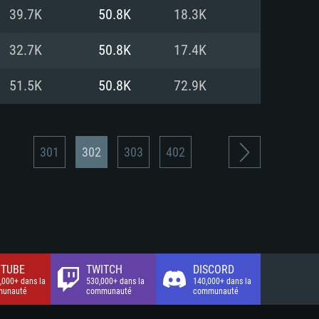
xion Internet à haut débit
o (client complet)
o (client complet)
39.7K
50.8K
18.3K
o (client complet)
32.7K
50.8K
17.4K
51.5K
50.8K
72.9K
301
302
303
402
TUBE
TWITCH
DISCORD
,000+ dans la
530,000+ dans la
140,000+ dans la
unauté
communauté
communauté