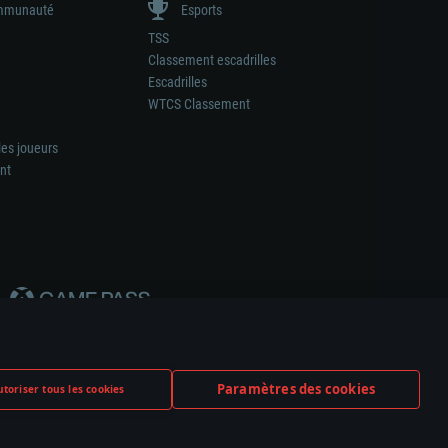
munauté
Esports
TSS
Classement escadrilles
Escadrilles
WTCS Classement
les joueurs
nt
Paramètres des cookies
toriser tous les cookies
ation de tout fabricant d’armes ou de véhicule.
ramètres relatifs aux cookies
Support client