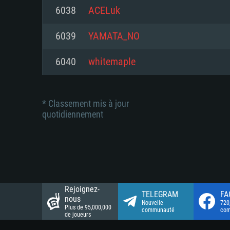
Connection: Connexion Internet 
Connection: Connexion Internet 
6038
ACELuk
Connection: Connexion Internet 
Disque dur: 23.1 Go (client mini
Disque dur: 62,2 Go (client mini
6039
YAMATA_NO
Disque dur: 62,2 Go (client mini
6040
whitemaple
* Classement mis à jour
quotidiennement
Rejoignez-
TELEGRAM
FA
nous
Nouvelle
720
Plus de 95,000,000
communauté
co
de joueurs