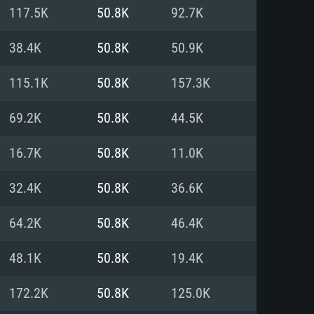
Pour Linux
117.5K
50.8K
92.7K
e
e
e
38.4K
50.8K
50.9K
115.1K
50.8K
157.3K
 (64 bit)
r 11.0 ou plus récent
64bit
69.2K
50.8K
44.5K
Core i5 ou Ryzen5 3600 et plus
i7 (Les processeurs Intel Xeon
Core i7
16.7K
50.8K
11.0K
rtés)
 plus
32.4K
50.8K
36.6K
upportant DirectX 11 ou plus et
NVIDIA 1060 avec les derniers
64.2K
50.8K
46.4K
eForce 1060 et plus, Radeon RX
Radeon Vega II ou plus avec
e 6 mois) / de même pour AMD
vec les derniers drivers de
48.1K
50.8K
19.4K
t supportant Vulkan
xion Internet à haut débit
xion Internet à haut débit
172.2K
50.8K
125.0K