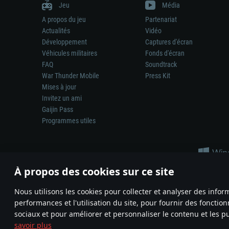
Jeu
Média
A propos du jeu
Partenariat
Actualités
Vidéo
Développement
Captures d'écran
Véhicules militaires
Fonds d'écran
FAQ
Soundtrack
War Thunder Mobile
Press Kit
Mises à jour
Invitez un ami
Gaijin Pass
Programmes utiles
À propos des cookies sur ce site
Nous utilisons les cookies pour collecter et analyser des infor
performances et l'utilisation du site, pour fournir des fonctio
La représentation d’une arme ou d’un véhicule réel dans ce jeu ne 
sociaux et pour améliorer et personnaliser le contenu et les pu
© 2011—2026 Gaijin Games Kft. All trademarks, logos and brand na
savoir plus
Termes et conditions
Conditions du service