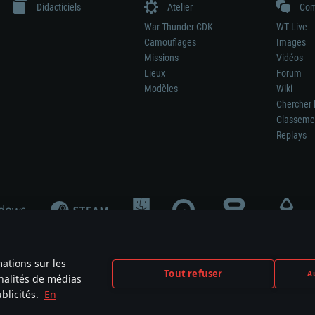
Didacticiels
Atelier
Com
War Thunder CDK
WT Live
Camouflages
Images
Missions
Vidéos
Lieux
Forum
Modèles
Wiki
Chercher 
Classeme
Replays
mations sur les
Tout refuser
Au
nnalités de médias
signifie pas la participation au développement du jeu, le sponsoring ou à l’approb
blicités.
En
mes are the property of their respective owners.
Politique de confidentialité
Pa