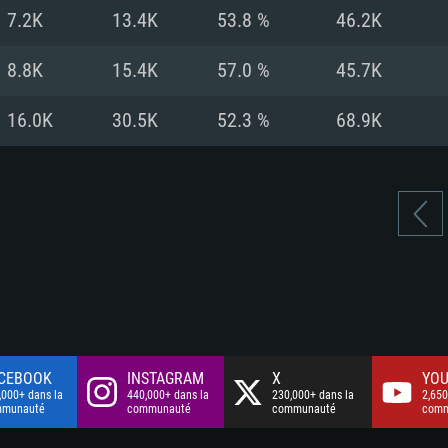
à haut débit
à haut débit
Connection: Conne
Disque dur: 75.9 G
Disque dur: 62,2 G
7.2K
13.4K
53.8 %
46.2K
à haut débit
mal)
mal)
Disque dur: 60,2 G
8.8K
15.4K
57.0 %
45.7K
mal)
16.0K
30.5K
52.3 %
68.9K
CEBOOK
INSTAGRAM
X
YOU
,000+ dans la
440,000+ dans la
230,000+ dans la
2,650
mmunauté
communauté
communauté
comm