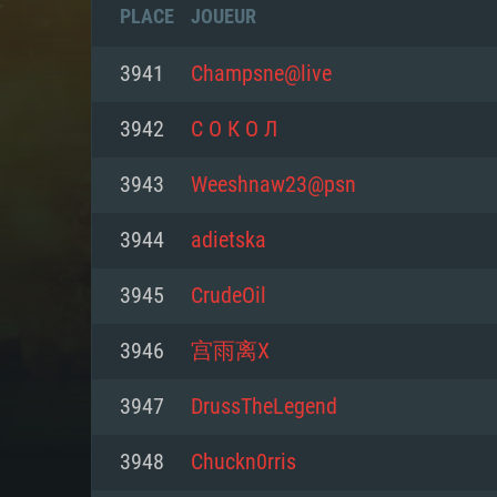
PLACE
JOUEUR
3941
Champsne@live
3942
С О К О Л
3943
Weeshnaw23@psn
3944
adietska
3945
CrudeOil
3946
宫雨离X
CONFIGU
3947
DrussTheLegend
3948
Chuckn0rris