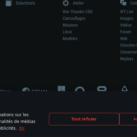
Didacticiels
Atelier
Com
War Thunder CDK
WT Live
Camouflages
Images
Missions
Vidéos
Lieux
Forum
Modèles
Wiki
Chercher 
Classeme
Replays
mations sur les
Tout refuser
Au
nnalités de médias
signifie pas la participation au développement du jeu, le sponsoring ou à l’approb
blicités.
En
mes are the property of their respective owners.
Politique de confidentialité
Pa