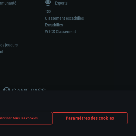
munauté
Esports
TSS
Classement escadrilles
Escadrilles
WTCS Classement
les joueurs
nt
Paramètres des cookies
toriser tous les cookies
ation de tout fabricant d’armes ou de véhicule.
ramètres relatifs aux cookies
Support client