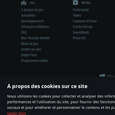
Jeu
Média
A propos du jeu
Partenariat
Actualités
Vidéo
Développement
Captures d'écran
Véhicules militaires
Fonds d'écran
FAQ
Soundtrack
War Thunder Mobile
Press Kit
Mises à jour
Invitez un ami
Gaijin Pass
Programmes utiles
À propos des cookies sur ce site
Nous utilisons les cookies pour collecter et analyser des infor
performances et l'utilisation du site, pour fournir des fonctio
La représentation d’une arme ou d’un véhicule réel dans ce jeu ne 
sociaux et pour améliorer et personnaliser le contenu et les pu
© 2011—2026 Gaijin Games Kft. All trademarks, logos and brand na
savoir plus
Termes et conditions
Conditions du service