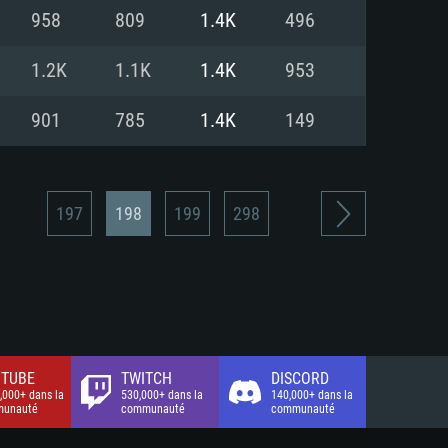
xion Internet à haut débit
o (client complet)
o (client complet)
958
809
1.4K
496
o (client complet)
1.2K
1.1K
1.4K
953
901
785
1.4K
149
197
198
199
298
TUBE
TWITCH
DISCORD
,000+ dans la
530,000+ dans la
140,000+ dans la
unauté
communauté
communauté