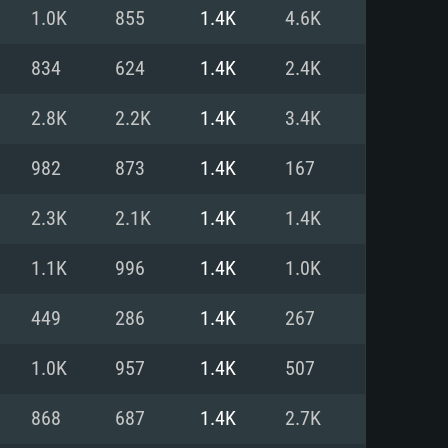
Pour Linux
1.0K
855
1.4K
4.6K
e
e
e
834
624
1.4K
2.4K
2.8K
2.2K
1.4K
3.4K
 (64 bit)
r 11.0 ou plus récent
64bit
982
873
1.4K
167
Core i5 ou Ryzen5 3600 et plus
i7 (Les processeurs Intel Xeon
Core i7
2.3K
2.1K
1.4K
1.4K
rtés)
 plus
1.1K
996
1.4K
1.0K
upportant DirectX 11 ou plus et
NVIDIA 1060 avec les derniers
449
286
1.4K
267
eForce 1060 et plus, Radeon RX
Radeon Vega II ou plus avec
e 6 mois) / de même pour AMD
vec les derniers drivers de
1.0K
957
1.4K
507
t supportant Vulkan
xion Internet à haut débit
xion Internet à haut débit
868
687
1.4K
2.7K