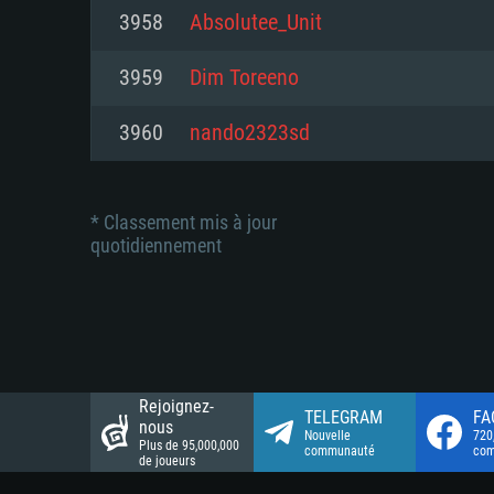
Connection: Connexion Internet 
Connection: Connexion Internet 
3958
Absolutee_Unit
Connection: Connexion Internet 
Disque dur: 23.1 Go (client mini
Disque dur: 62,2 Go (client mini
3959
Dim Toreeno
Disque dur: 62,2 Go (client mini
3960
nando2323sd
* Classement mis à jour
quotidiennement
Rejoignez-
TELEGRAM
FA
nous
Nouvelle
720
Plus de 95,000,000
communauté
co
de joueurs