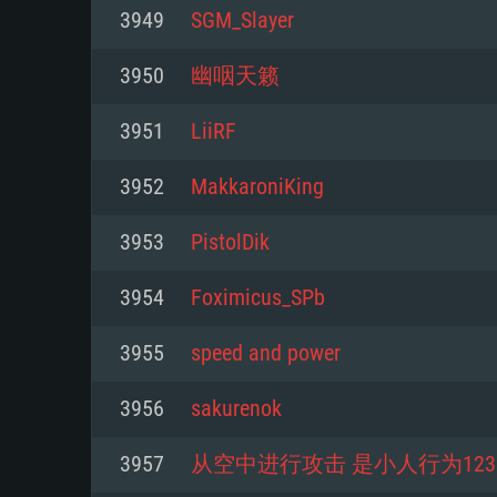
Pour PC
3949
SGM_Slayer
Minimum
Minimum
Minimum
3950
幽咽天籁
3951
LiiRF
OS: Windows 10 (64 bit)
OS: Mac OS Big Sur 11.0 ou plus
OS: Les configurations Linux 64 b
3952
MakkaroniKing
modernes
Processeur: Dual-Core 2.2 GHz
Processeur: Core i5, minimum 2
3953
PistolDik
processeurs Intel Xeon ne sont 
Processeur: Dual-Core 2.4 GHz
Mémoire: 4 GB
3954
Foximicus_SPb
Mémoire: 6 GB
Mémoire: 4 GB
Carte graphique supportant Dir
3955
speed and power
Radeon 77XX / NVIDIA GeForce 
Carte graphique: Intel Iris Pro 5
Carte graphique: NVIDIA 660 ave
résolution minimale supportée pa
analogue AMD/Nvidia. La résolu
drivers (moins de 6 mois) / de
3956
sakurenok
720p
supportée par le jeu est de 720p
(La résolution minimale supporté
3957
从空中进行攻击 是小人行为123
de 720p)