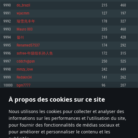
pas supportés)
9990
do_brazil
215
460
Mémoire: 4 GB
Mémoire: 4 GB
Mémoire: 6 GB
9991
wjacmm
127
197
Carte graphique supportant DirectX 11: AMD Radeon 77XX / NVIDIA
Carte graphique: NVIDIA 660 avec les derniers drivers (moins de 6 mois) /
GeForce GTX 660. La résolution minimale supportée par le jeu est de 720p
Carte graphique: Intel Iris Pro 5200 (Mac), ou analogue AMD/Nvidia. La
de même pour AMD (La résolution minimale supportée par le jeu est de
9992
瑞雪兆丰年
178
327
résolution minimale supportée par le jeu est de 720p.
720p)
Connection: Connexion Internet à haut débit
9993
Mauro 003
235
460
Connection: Connexion Internet à haut débit
Connection: Connexion Internet à haut débit
Disque dur: 23.1 Go (client minimal)
9994
뮐러
218
428
Disque dur: 62,2 Go (client minimal)
Disque dur: 62,2 Go (client minimal)
9995
Renamed57537
174
292
Recommandée
Recommandée
Recommandée
9996
sofree-年级组长孙人鱼
172
315
OS: Windows 10/11 (64 bit)
OS: Mac OS Big Sur 11.0 ou plus récent
OS: Ubuntu 20.04 64bit
9997
cddcfv@psn
250
525
Processeur: Intel Core i5 ou Ryzen5 3600 et plus
9998
mmzy_love
242
449
Processeur: Core i7 (Les processeurs Intel Xeon ne sont pas supportés)
Processeur: Intel Core i7
Mémoire: 16 GB et plus
9999
Redskin34
141
262
Mémoire: 8 GB
Mémoire: 8 GB
Carte graphique supportant DirectX 11 ou plus et drivers: Nvidia GeForce
10000
bgm7777
96
207
1060 et plus, Radeon RX 570 et plus.
Carte graphique: Radeon Vega II ou plus avec support de Metal
Carte graphique: NVIDIA 1060 avec les derniers drivers (moins de 6 mois) /
de même pour AMD (Radeon RX 570) avec les derniers drivers de moins de
Connection: Connexion Internet à haut débit
Connection: Connexion Internet à haut débit
6 mois et supportant Vulkan
À propos des cookies sur ce site
499
500
501
600
Disque dur: 75.9 Go (client complet)
Disque dur: 62,2 Go (client complet)
Connection: Connexion Internet à haut débit
Nous utilisons les cookies pour collecter et analyser des
Disque dur: 60,2 Go (client complet)
* Classement mis à jour quotidiennement
informations sur les performances et l'utilisation du site,
pour fournir des fonctionnalités de médias sociaux et
pour améliorer et personnaliser le contenu et les