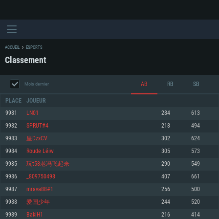
ACCUEIL
ESPORTS
Classement
AB
RB
SB
Mois dernier
PLACE
JOUEUR
9981
LN01
284
613
9982
SPRUT#4
218
494
CONFIGURATION SYSTÈME REQUISE
9983
皇DzxCV
302
624
9984
Roude Léiw
305
573
Pour PC
Pour MAC
9985
玩t58老冯飞起来
290
549
Pour Linux
9986
_809750498
407
661
Minimum
Minimum
Minimum
9987
mrava88#1
256
500
OS: Windows 10 (64 bit)
OS: Mac OS Big Sur 11.0 ou plus récent
OS: Les configurations Linux 64 bits les plus modernes
9988
爱国少年
244
520
9989
BakiH1
216
414
Processeur: Dual-Core 2.2 GHz
Processeur: Core i5, minimum 2.2GHz (Les processeurs Intel Xeon ne sont
Processeur: Dual-Core 2.4 GHz