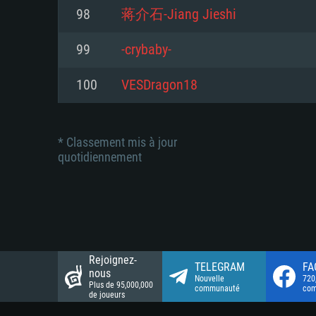
Connection: Connexion Internet 
Connection: Connexion Internet 
98
蒋介石-Jiang Jieshi
Connection: Connexion Internet 
Disque dur: 23.1 Go (client mini
Disque dur: 62,2 Go (client mini
99
-crybaby-
Disque dur: 62,2 Go (client mini
100
VESDragon18
* Classement mis à jour
quotidiennement
Rejoignez-
TELEGRAM
FA
nous
Nouvelle
720
Plus de 95,000,000
communauté
co
de joueurs