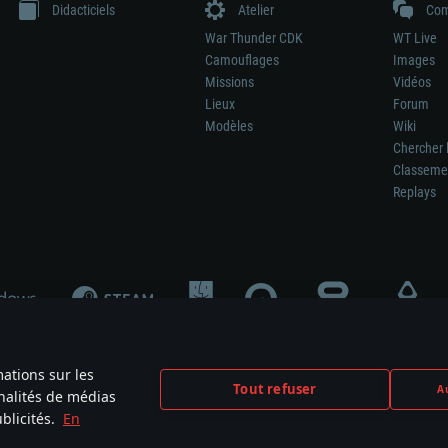
Didacticiels
Atelier
Com
War Thunder CDK
WT Live
Camouflages
Images
Missions
Vidéos
Lieux
Forum
Modèles
Wiki
Chercher 
Classeme
Replays
mations sur les
Tout refuser
Au
nnalités de médias
signifie pas la participation au développement du jeu, le sponsoring ou à l’approb
blicités.
En
mes are the property of their respective owners.
Politique de confidentialité
Pa