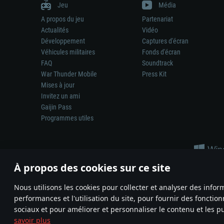
Jeu
Média
A propos du jeu
Partenariat
Actualités
Vidéo
Développement
Captures d'écran
Véhicules militaires
Fonds d'écran
FAQ
Soundtrack
War Thunder Mobile
Press Kit
Mises à jour
Invitez un ami
Gaijin Pass
Programmes utiles
À propos des cookies sur ce site
Nous utilisons les cookies pour collecter et analyser des infor
performances et l'utilisation du site, pour fournir des fonctio
La représentation d’une arme ou d’un véhicule réel dans ce jeu ne 
sociaux et pour améliorer et personnaliser le contenu et les pu
© 2011—2026 Gaijin Games Kft. All trademarks, logos and brand na
savoir plus
Termes et conditions
Conditions du service