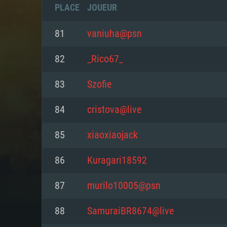
PLACE
JOUEUR
81
vaniuha@psn
82
_Rico67_
83
Szofie
84
cristova@live
85
xiaoxiaojack
86
Kuragari18592
CONFIGU
87
murilo10005@psn
88
SamuraiBR8674@live