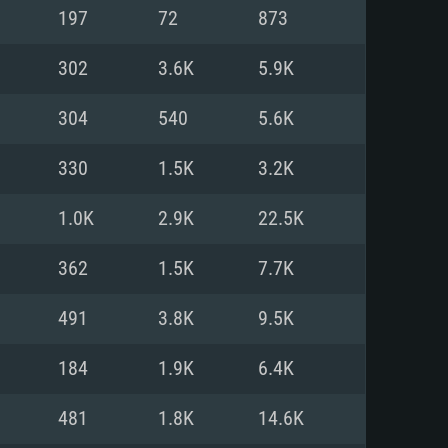
Pour Linux
197
72
873
e
e
e
302
3.6K
5.9K
304
540
5.6K
 (64 bit)
r 11.0 ou plus récent
64bit
330
1.5K
3.2K
Core i5 ou Ryzen5 3600 et plus
i7 (Les processeurs Intel Xeon
Core i7
1.0K
2.9K
22.5K
rtés)
 plus
362
1.5K
7.7K
upportant DirectX 11 ou plus et
NVIDIA 1060 avec les derniers
491
3.8K
9.5K
eForce 1060 et plus, Radeon RX
Radeon Vega II ou plus avec
e 6 mois) / de même pour AMD
vec les derniers drivers de
184
1.9K
6.4K
t supportant Vulkan
xion Internet à haut débit
xion Internet à haut débit
481
1.8K
14.6K