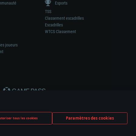
munauté
Esports
TSS
Classement escadrilles
Escadrilles
WTCS Classement
les joueurs
nt
Paramètres des cookies
toriser tous les cookies
ation de tout fabricant d’armes ou de véhicule.
ramètres relatifs aux cookies
Support client