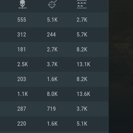
555
5.1K
2.7K
312
244
5.7K
181
2.7K
8.2K
2.5K
3.7K
13.1K
203
1.6K
8.2K
1.1K
8.0K
13.6K
 REQUISE
287
719
3.7K
220
1.6K
5.1K