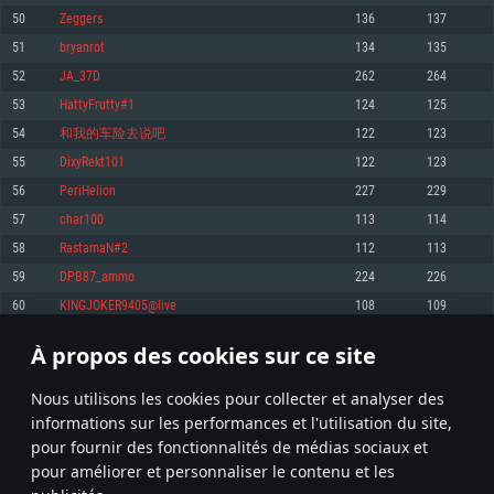
pas supportés)
50
Zeggers
136
137
Mémoire: 4 GB
Mémoire: 4 GB
Mémoire: 6 GB
51
bryanrot
134
135
Carte graphique supportant DirectX 11: AMD Radeon 77XX / NVIDIA
Carte graphique: NVIDIA 660 avec les derniers drivers (moins de 6 mois) /
GeForce GTX 660. La résolution minimale supportée par le jeu est de 720p
Carte graphique: Intel Iris Pro 5200 (Mac), ou analogue AMD/Nvidia. La
de même pour AMD (La résolution minimale supportée par le jeu est de
52
JA_37D
262
264
résolution minimale supportée par le jeu est de 720p.
720p)
Connection: Connexion Internet à haut débit
53
HattyFrutty#1
124
125
Connection: Connexion Internet à haut débit
Connection: Connexion Internet à haut débit
Disque dur: 23.1 Go (client minimal)
54
和我的车险去说吧
122
123
Disque dur: 62,2 Go (client minimal)
Disque dur: 62,2 Go (client minimal)
55
DixyRekt101
122
123
Recommandée
Recommandée
Recommandée
56
PeriHelion
227
229
OS: Windows 10/11 (64 bit)
OS: Mac OS Big Sur 11.0 ou plus récent
OS: Ubuntu 20.04 64bit
57
char100
113
114
Processeur: Intel Core i5 ou Ryzen5 3600 et plus
58
RastamaN#2
112
113
Processeur: Core i7 (Les processeurs Intel Xeon ne sont pas supportés)
Processeur: Intel Core i7
Mémoire: 16 GB et plus
59
DPB87_ammo
224
226
Mémoire: 8 GB
Mémoire: 8 GB
Carte graphique supportant DirectX 11 ou plus et drivers: Nvidia GeForce
60
KINGJOKER9405@live
108
109
1060 et plus, Radeon RX 570 et plus.
Carte graphique: Radeon Vega II ou plus avec support de Metal
Carte graphique: NVIDIA 1060 avec les derniers drivers (moins de 6 mois) /
de même pour AMD (Radeon RX 570) avec les derniers drivers de moins de
Connection: Connexion Internet à haut débit
Connection: Connexion Internet à haut débit
6 mois et supportant Vulkan
À propos des cookies sur ce site
2
3
4
103
Disque dur: 75.9 Go (client complet)
Disque dur: 62,2 Go (client complet)
Connection: Connexion Internet à haut débit
Nous utilisons les cookies pour collecter et analyser des
Disque dur: 60,2 Go (client complet)
* Classement mis à jour quotidiennement
informations sur les performances et l'utilisation du site,
pour fournir des fonctionnalités de médias sociaux et
pour améliorer et personnaliser le contenu et les