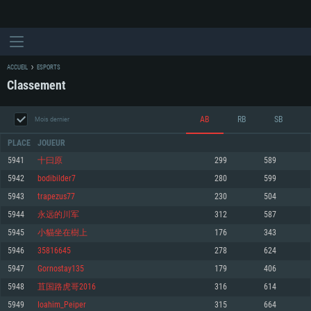
ACCUEIL
ESPORTS
Classement
AB
RB
SB
Mois dernier
PLACE
JOUEUR
5941
十曰原
299
589
5942
bodibilder7
280
599
CONFIGURATION SYSTÈME REQUISE
5943
trapezus77
230
504
5944
永远的川军
312
587
Pour PC
Pour MAC
5945
小貓坐在樹上
176
343
Pour Linux
5946
35816645
278
624
Minimum
Minimum
Minimum
5947
Gornostay135
179
406
OS: Windows 10 (64 bit)
OS: Mac OS Big Sur 11.0 ou plus récent
OS: Les configurations Linux 64 bits les plus modernes
5948
苴国路虎哥2016
316
614
5949
Ioahim_Peiper
315
664
Processeur: Dual-Core 2.2 GHz
Processeur: Core i5, minimum 2.2GHz (Les processeurs Intel Xeon ne sont
Processeur: Dual-Core 2.4 GHz