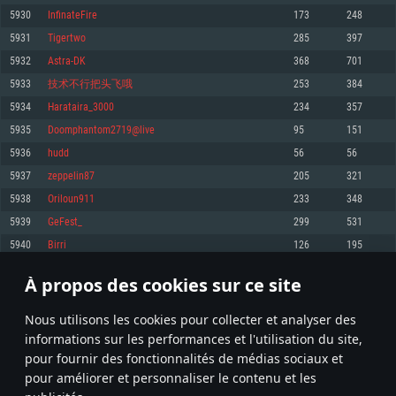
pas supportés)
5930
InfinateFire
173
248
Mémoire: 4 GB
Mémoire: 4 GB
Mémoire: 6 GB
5931
Tigertwo
285
397
Carte graphique supportant DirectX 11: AMD Radeon 77XX / NVIDIA
Carte graphique: NVIDIA 660 avec les derniers drivers (moins de 6 mois) /
GeForce GTX 660. La résolution minimale supportée par le jeu est de 720p
Carte graphique: Intel Iris Pro 5200 (Mac), ou analogue AMD/Nvidia. La
de même pour AMD (La résolution minimale supportée par le jeu est de
5932
Astra-DK
368
701
résolution minimale supportée par le jeu est de 720p.
720p)
Connection: Connexion Internet à haut débit
5933
技术不行把头飞哦
253
384
Connection: Connexion Internet à haut débit
Connection: Connexion Internet à haut débit
Disque dur: 23.1 Go (client minimal)
5934
Harataira_3000
234
357
Disque dur: 62,2 Go (client minimal)
Disque dur: 62,2 Go (client minimal)
5935
Doomphantom2719@live
95
151
Recommandée
Recommandée
Recommandée
5936
hudd
56
56
OS: Windows 10/11 (64 bit)
OS: Mac OS Big Sur 11.0 ou plus récent
OS: Ubuntu 20.04 64bit
5937
zeppelin87
205
321
Processeur: Intel Core i5 ou Ryzen5 3600 et plus
5938
Oriloun911
233
348
Processeur: Core i7 (Les processeurs Intel Xeon ne sont pas supportés)
Processeur: Intel Core i7
Mémoire: 16 GB et plus
5939
GeFest_
299
531
Mémoire: 8 GB
Mémoire: 8 GB
Carte graphique supportant DirectX 11 ou plus et drivers: Nvidia GeForce
5940
Birri
126
195
1060 et plus, Radeon RX 570 et plus.
Carte graphique: Radeon Vega II ou plus avec support de Metal
Carte graphique: NVIDIA 1060 avec les derniers drivers (moins de 6 mois) /
de même pour AMD (Radeon RX 570) avec les derniers drivers de moins de
Connection: Connexion Internet à haut débit
Connection: Connexion Internet à haut débit
6 mois et supportant Vulkan
À propos des cookies sur ce site
296
297
298
397
Disque dur: 75.9 Go (client complet)
Disque dur: 62,2 Go (client complet)
Connection: Connexion Internet à haut débit
Nous utilisons les cookies pour collecter et analyser des
Disque dur: 60,2 Go (client complet)
* Classement mis à jour quotidiennement
informations sur les performances et l'utilisation du site,
pour fournir des fonctionnalités de médias sociaux et
pour améliorer et personnaliser le contenu et les