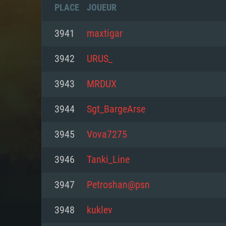
PLACE
JOUEUR
3941
maxtigar
3942
URUS_
3943
MRDUX
3944
Sgt_BargeArse
3945
Vova7275
3946
Tanki_Line
CONFIGU
3947
Petroshan@psn
3948
kuklev