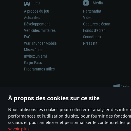
Jeu
Média
A propos du jeu
Partenariat
Actualités
Vidéo
Développement
Captures d'écran
Véhicules militaires
Fonds d'écran
FAQ
Soundtrack
War Thunder Mobile
Press Kit
Mises à jour
Invitez un ami
Gaijin Pass
Programmes utiles
À propos des cookies sur ce site
Nous utilisons les cookies pour collecter et analyser des infor
performances et l'utilisation du site, pour fournir des fonctio
La représentation d’une arme ou d’un véhicule réel dans ce jeu ne 
sociaux et pour améliorer et personnaliser le contenu et les pu
© 2011—2026 Gaijin Games Kft. All trademarks, logos and brand na
savoir plus
Termes et conditions
Conditions du service