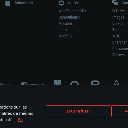
Didacticiels
Atelier
Com
War Thunder CDK
WT Live
Camouflages
Images
Missions
Vidéos
Lieux
Forum
Modèles
Wiki
Chercher 
Classeme
Replays
mations sur les
Tout refuser
Au
nnalités de médias
signifie pas la participation au développement du jeu, le sponsoring ou à l’approb
blicités.
En
mes are the property of their respective owners.
Politique de confidentialité
Pa