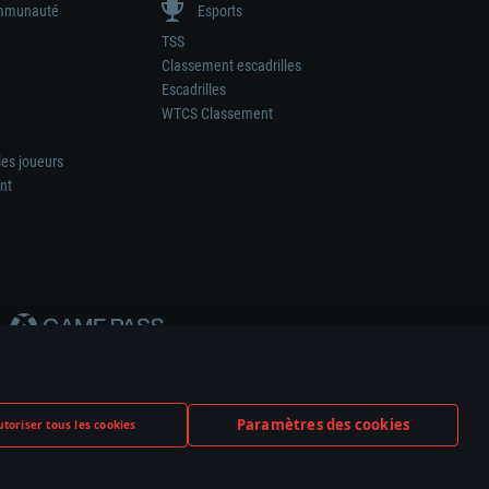
munauté
Esports
TSS
Classement escadrilles
Escadrilles
WTCS Classement
les joueurs
nt
Paramètres des cookies
toriser tous les cookies
ation de tout fabricant d’armes ou de véhicule.
ramètres relatifs aux cookies
Support client