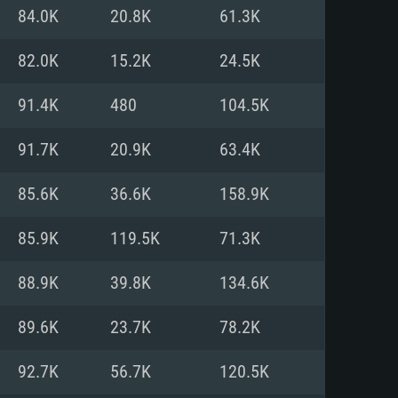
Pour Linux
84.0K
20.8K
61.3K
e
e
e
82.0K
15.2K
24.5K
91.4K
480
104.5K
 (64 bit)
r 11.0 ou plus récent
64bit
91.7K
20.9K
63.4K
Core i5 ou Ryzen5 3600 et plus
i7 (Les processeurs Intel Xeon
Core i7
85.6K
36.6K
158.9K
rtés)
 plus
85.9K
119.5K
71.3K
upportant DirectX 11 ou plus et
NVIDIA 1060 avec les derniers
88.9K
39.8K
134.6K
eForce 1060 et plus, Radeon RX
Radeon Vega II ou plus avec
e 6 mois) / de même pour AMD
vec les derniers drivers de
89.6K
23.7K
78.2K
t supportant Vulkan
xion Internet à haut débit
xion Internet à haut débit
92.7K
56.7K
120.5K