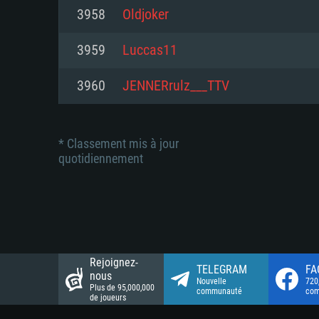
Connection: Connexion Internet 
Connection: Connexion Internet 
3958
Oldjoker
Connection: Connexion Internet 
Disque dur: 23.1 Go (client mini
Disque dur: 62,2 Go (client mini
3959
Luccas11
Disque dur: 62,2 Go (client mini
3960
JENNERrulz___TTV
* Classement mis à jour
quotidiennement
Rejoignez-
TELEGRAM
FA
nous
Nouvelle
720
Plus de 95,000,000
communauté
co
de joueurs