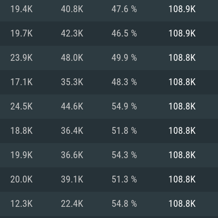
Pour MAC
19.4K
40.8K
47.6 %
108.9K
Recommandé
Recommandé
Recommandé
19.7K
42.3K
46.5 %
108.9K
23.9K
48.0K
49.9 %
108.8K
 récent
its les plus
OS: Windows 10/11
OS: Mac OS Big Su
OS: Ubuntu 20.04 
17.1K
35.3K
48.3 %
108.8K
.2GHz (Les
Processeur: Intel 
Processeur: Core 
Processeur: Intel 
24.5K
44.6K
54.9 %
108.8K
pas supportés)
ne sont pas suppo
Mémoire: 16 GB et
Mémoire: 8 GB
18.8K
36.4K
51.8 %
108.8K
Mémoire: 8 GB
ectX 11: AMD
Carte graphique s
Carte graphique: 
19.9K
36.6K
54.3 %
108.8K
GTX 660. La
200 (Mac), ou
c les derniers
drivers: Nvidia G
Carte graphique: 
drivers (moins d
r le jeu est de
tion minimale
 même pour AMD
570 et plus.
support de Metal
(Radeon RX 570) a
20.0K
39.1K
51.3 %
108.8K
.
e par le jeu est
moins de 6 mois e
Connection: Conne
Connection: Conne
12.3K
22.4K
54.8 %
108.8K