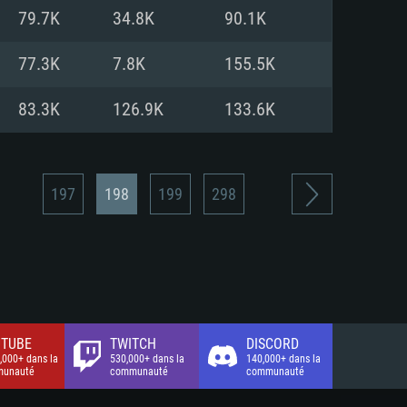
xion Internet à haut débit
o (client complet)
o (client complet)
79.7K
34.8K
90.1K
o (client complet)
77.3K
7.8K
155.5K
83.3K
126.9K
133.6K
197
198
199
298
TUBE
TWITCH
DISCORD
,000+ dans la
530,000+ dans la
140,000+ dans la
unauté
communauté
communauté