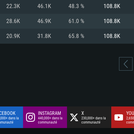
à haut débit
à haut débit
Connection: Conne
Disque dur: 75.9 G
Disque dur: 62,2 G
22.3K
46.1K
48.3 %
108.8K
à haut débit
mal)
mal)
Disque dur: 60,2 G
28.6K
46.9K
61.0 %
108.8K
mal)
20.9K
31.8K
65.8 %
108.8K
CEBOOK
INSTAGRAM
X
YOU
,000+ dans la
440,000+ dans la
230,000+ dans la
2,650
mmunauté
communauté
communauté
comm