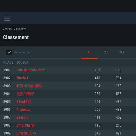
ACCUEIL
ESPORTS
Classement
AB
RB
SB
Mois dernier
PLACE
JOUEUR
3901
SoulHound666@live
135
190
3902
TheOw1
418
794
CONFIGURATION SYSTÈME REQUISE
3903
我查出你的避税
104
163
3904
煮熟的鸭子
280
535
Pour PC
Pour MAC
3905
B1ack4NG
259
432
Pour Linux
3906
Ancientan
265
438
Minimum
Minimum
Minimum
3907
Badrov5
411
458
OS: Windows 10 (64 bit)
OS: Mac OS Big Sur 11.0 ou plus récent
OS: Les configurations Linux 64 bits les plus modernes
3908
Sync_Charon
115
210
3909
Church13579
546
991
Processeur: Dual-Core 2.2 GHz
Processeur: Core i5, minimum 2.2GHz (Les processeurs Intel Xeon ne sont
Processeur: Dual-Core 2.4 GHz