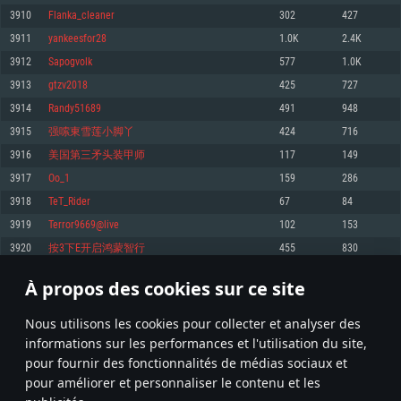
pas supportés)
3910
Flanka_cleaner
302
427
Mémoire: 4 GB
Mémoire: 4 GB
Mémoire: 6 GB
3911
yankeesfor28
1.0K
2.4K
Carte graphique supportant DirectX 11: AMD Radeon 77XX / NVIDIA
Carte graphique: NVIDIA 660 avec les derniers drivers (moins de 6 mois) /
GeForce GTX 660. La résolution minimale supportée par le jeu est de 720p
Carte graphique: Intel Iris Pro 5200 (Mac), ou analogue AMD/Nvidia. La
de même pour AMD (La résolution minimale supportée par le jeu est de
3912
Sapogvolk
577
1.0K
résolution minimale supportée par le jeu est de 720p.
720p)
Connection: Connexion Internet à haut débit
3913
gtzv2018
425
727
Connection: Connexion Internet à haut débit
Connection: Connexion Internet à haut débit
Disque dur: 23.1 Go (client minimal)
3914
Randy51689
491
948
Disque dur: 62,2 Go (client minimal)
Disque dur: 62,2 Go (client minimal)
3915
强嗦東雪莲小脚丫
424
716
Recommandée
Recommandée
Recommandée
3916
美国第三矛头装甲师
117
149
OS: Windows 10/11 (64 bit)
OS: Mac OS Big Sur 11.0 ou plus récent
OS: Ubuntu 20.04 64bit
3917
Oo_1
159
286
Processeur: Intel Core i5 ou Ryzen5 3600 et plus
3918
TeT_Rider
67
84
Processeur: Core i7 (Les processeurs Intel Xeon ne sont pas supportés)
Processeur: Intel Core i7
Mémoire: 16 GB et plus
3919
Terror9669@live
102
153
Mémoire: 8 GB
Mémoire: 8 GB
Carte graphique supportant DirectX 11 ou plus et drivers: Nvidia GeForce
3920
按3下E开启鸿蒙智行
455
830
1060 et plus, Radeon RX 570 et plus.
Carte graphique: Radeon Vega II ou plus avec support de Metal
Carte graphique: NVIDIA 1060 avec les derniers drivers (moins de 6 mois) /
de même pour AMD (Radeon RX 570) avec les derniers drivers de moins de
Connection: Connexion Internet à haut débit
Connection: Connexion Internet à haut débit
6 mois et supportant Vulkan
À propos des cookies sur ce site
195
196
197
296
Disque dur: 75.9 Go (client complet)
Disque dur: 62,2 Go (client complet)
Connection: Connexion Internet à haut débit
Nous utilisons les cookies pour collecter et analyser des
Disque dur: 60,2 Go (client complet)
* Classement mis à jour quotidiennement
informations sur les performances et l'utilisation du site,
pour fournir des fonctionnalités de médias sociaux et
pour améliorer et personnaliser le contenu et les