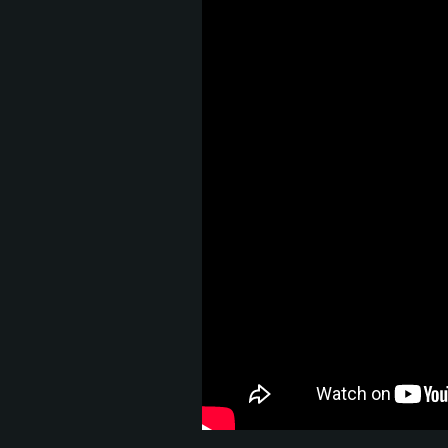
REQ
Para PC