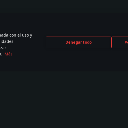
nada con el uso y
lidades
Denegar todo
P
izar
b.
Más
CEBOOK
INSTAGRAM
X
YOU
,000+ en la
440,000+ en la
230,000+ en la
2,650
unidad
comunidad
comunidad
comu
Tutoriales
Taller
Comu