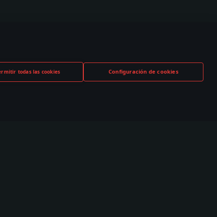
Configuración de cookies
ermitir todas las cookies
TUBE
TWITCH
DISCORD
,000+ en la
530,000+ en la
140,000+ en la
nidad
comunidad
comunidad
nidad
Esports