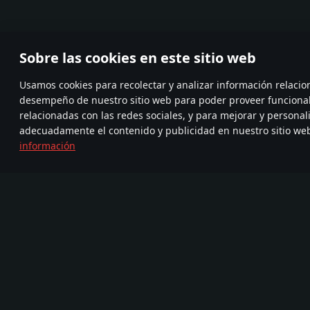
Sobre las cookies en este sitio web
Usamos cookies para recolectar y analizar información relacio
desempeño de nuestro sitio web para poder proveer funciona
relacionadas con las redes sociales, y para mejorar y personal
adecuadamente el contenido y publicidad en nuestro sitio we
información
Únete a
FA
TELEGRAM
nosotros
720
Nueva Comunidad
Más de 95,000,000
com
de jugadores
Juego
Medios