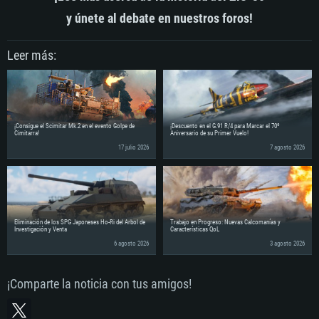
y únete al debate en nuestros foros!
Leer más:
¡Consigue el Scimitar Mk.2 en el evento Golpe de
¡Descuento en el G.91 R/4 para Marcar el 70º
Cimitarra!
Aniversario de su Primer Vuelo!
17 julio 2026
7 agosto 2026
Eliminación de los SPG Japoneses Ho-Ri del Árbol de
Trabajo en Progreso: Nuevas Calcomanías y
Investigación y Venta
Características QoL
6 agosto 2026
3 agosto 2026
¡Comparte la noticia con tus amigos!