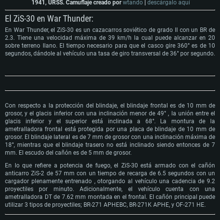
1941, URSS. Camuflaje creado por
wtando
|
descárgalo aquí
El ZiS-30 en War Thunder:
En War Thunder, el ZiS-30 es un cazacarros soviético de grado II con un BR de
2.3. Tiene una velocidad máxima de 39 km/h la cual puede alcanzar en 20
sobre terreno llano. El tiempo necesario para que el casco gire 360° es de 10
segundos, dándole al vehículo una tasa de giro transversal de 36° por segundo.
Con respecto a la protección del blindaje, el blindaje frontal es de 10 mm de
grosor, y el glacis inferior con una inclinación menor de 49° , la unión entre el
glacis inferior y el superior está inclinada a 68°. La montura de la
ametralladora frontal está protegida por una placa de blindaje de 10 mm de
grosor. El blindaje lateral es de 7 mm de grosor con una inclinación máxima de
18°, mientras que el blindaje trasero no está inclinado siendo entonces de 7
mm. El escudo del cañón es de 5 mm de grosor.
En lo que refiere a potencia de fuego, el ZiS-30 está armado con el cañón
anticarro ZiS-2 de 57 mm con un tiempo de recarga de 6.5 segundos con un
cargador plenamente entrenado , otorgando al vehículo una cadencia de 9.2
proyectiles por minuto. Adicionalmente, el vehículo cuenta con una
ametralladora DT de 7.62 mm montada en el frontal. El cañón principal puede
utilizar 3 tipos de proyectiles; BR-271 APHEBC, BR-271K APHE, y OF-271 HE.