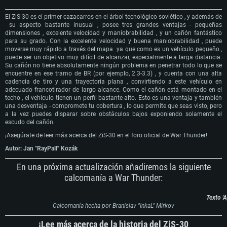
El ZiS-30 es el primer cazacarros en el árbol tecnológico soviético , y además de
su aspecto bastante inusual , posee tres grandes ventajas - pequeñas
dimensiones , excelente velocidad y maniobrabilidad , y un cañón fantástico
para su grado. Con la excelente velocidad y buena maniobrabilidad , puede
moverse muy rápido a través del mapa ya que como es un vehículo pequeño ,
puede ser un objetivo muy difícil de alcanzar, especialmente a larga distancia.
Su cañón no tiene absolutamente ningún problema en penetrar todo lo que se
encuentre en ese tramo de BR (por ejemplo, 2.3-3.3) , y cuenta con una alta
cadencia de tiro y una trayectoria plana , convirtiendo a este vehículo en
adecuado francotirador de largo alcance. Como el cañón está montado en el
techo , el vehículo tienen un perfil bastante alto. Esto es una ventaja y también
una desventaja - compromete tu cobertura , lo que permite que seas visto, pero
a la vez puedes disparar sobre obstáculos bajos exponiendo solamente el
escudo del cañón.
¡Asegúrate de leer más acerca del ZiS-30 en el foro oficial de War Thunder!.
Autor: Jan "RayPall" Kozák
En una próxima actualización añadiremos la siguiente
calcomanía a War Thunder:
Texto 'A
Calcomanía hecha por Branislav "InkaL" Mirkov
¡Lee más acerca de la historia del ZiS-30