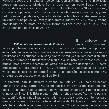
Memoria: 16 GB y superior
Memoria: 8 GB
Procesador: Intel Core i7
Pekhoty “apoyo a la infantería” ), se completó en el verano de 1940. El vehículo
Tarjeta de Video: Tarjeta de vídeo de nivel DirectX 11 o superior y controladores:
Tarjeta de Vídeo: Radeon Vega II o superior compatible con Metal.
Memoria: 16 GB
poseía un excelente blindaje frontal para ser un carro ligero, y otras
Nvidia GeForce 1060 y superior, Radeon RX 570 y superior
Red: Conexión a Internet de banda ancha
Tarjeta de Vídeo: NVIDIA 1060 con los últimos controladores propietarios (no más
características avanzadas comparadas a los diseños soviéticos anteriores,
Red: Conexión a Internet de banda ancha
Disco Duro: 62.2 GB (Cliente Completo)
de 6 meses) / AMD similar (Radeon RX 570) con los últimos controladores
como una tripulación de 5 hombres, una cúpula para el comandante, y una
Disco Duro: 75.9 GB (Cliente Completo)
propietarios (no más de 6 meses) con soporte Vulkan.
radio como equipo de serie, o una torreta de tres hombres. Estaba armado con
Red: Conexión a Internet de banda ancha
un cañón principal de 45 mm y dos ametralladoras de 7.62 mm, y estaba
Disco Duro: 62.2 GB (Cliente Completo)
propulsado por el motor de seis cilindros en línea diesel B-3 o un V6 que
entregaban una potencia de 250 c.v.
Sin embargo, las
T-50 en el museo de carros de Kubinka.
pruebas revelaron
varios problemas con este carro, como un compartimento de tripulación
extremadamente estrecho y una baja relación peso-potencia. Basándose en los
resultados de las pruebas , el blindaje frontal se redujo a 37 mm para disminuir
el peso, el número de tripulantes se redujo a 4, se instaló un motor diesel B-4
mucho más potente, además de otras pequeñas modificaciones. El carro
modificado fue designado T-127SP, y después de varias pruebas exitosas y
varias modificaciones se aprobó para la producción en serie como T-50,
empezando su producción en abril de 1941.
No obstante, para la ofensiva alemana de junio de 1941, sólo se habían
fabricado unos 50 carros T-50. La producción era demasiado lenta, no solo
debido a los altos costos, además de varios problemas con el motor de seis
cilindros en línea B-4. Esta planta motriz diseñada específicamente para el
carro, sufría de una fiabilidad extremadamente baja, y todos los intentos para
mejorarla fallaron. Por otra parte, en el otoño de 1941, el carro británico de
infantería Valentine se suministró a la Unión Soviética mediante la ley de