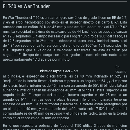
El T-50 en War Thunder
En War Thunder, el T-50 es un carro ligero soviético de grado II con un BR de 2.7,
y en el árbol tecnológico soviético es el sucesor directo del carro BT-7. Está
armado con un cañón 20-K de 45 mm y una ametralladora coaxial DT de 7.62
mm. La velocidad máxima de este carro es de 44 km/h que se puede alcanzar
en 19.5 segundos. El tiempo necesario para lograr un giro de 360° del casco, es
de 12.5 segundos en la 2ª marcha , dándole al casco una velocidad transversal
de 4.8° por segundo. La torreta completa un giro de 360° en 45.3 segundos , lo
cual significa que el valor de la velocidad transversal de esta es de 8° por
segundo. El tiempo de recarga con un cargador plenamente entrenado es de
aproximadamente 17 disparos por minuto.
En
Vista de rayos X del T-50.
cuanto
al blindaje, el espesor del glacis frontal es de 40 mm inclinado en 52°, las
“mejillas” de la torreta tienen el mismo espesor a un ángulo de 54° , y el espesor
del glacis frontal inferior es de 45 mm con un ángulo de 55°. El blindaje lateral
superior e inferior tienen un espesor de 40 mm, el blindaje lateral superior a un
ángulo de 40°. El espesor del blindaje trasero superior es de 25 mm a un
ángulo de 61° , mientras que la placa trasera inferior no inclinada tiene un
espesor de 40 mm. La parte frontal y lateral de la torreta están protegidas por
un blindaje de 40 mm, y el mantelete del cañón varía entre 7-52°. La cúpula del
comandante es de 40 mm de espesor, y el blindaje del techo, tanto en la torreta
como en el casco es de 15 mm de espesor.
En lo que respecta a potencia de fuego, el T-50 utiliza 3 tipos de munición