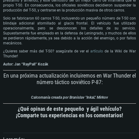
préstamo y arriendo, y este demostró ser un mejor carro de infantería que el
propio T-50. En consecuencia, los oficiales soviéticos decidieron suspender la
producción del T-50, y centrarse en la producción masiva de otros carros.
Solo se fabricaron 60 carros T-50, incluyendo un pequeño número de T-50 con
blindaje adicional atornillado al glacis frontal. El vehículo fue utilizado
operacionalmente, pero se desconocen los detalles de su servicio.
Supuestamente fue empleado en la defensa de Leningrado, y muchos de ellos
se perdieron rápidamente, ya sea debido a la acción del enemigo, o por fallos
mecánicos.
¿Quieres saber más del T-50? asegúrate de ver el
artículo
de la Wiki de War
Thunder!
Autor: Jan “RayPall” Kozák
En una próxima actualización incluiremos en War Thunder el
número táctico soviético P-87:
Calcomanía creada por Branislav "InkaL" Mirkov
¿Qué opinas de este pequeño y ágil vehículo?
¡Comparte tus experiencias en los comentarios!