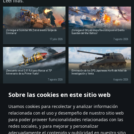
Leer más:
¡Consigue el Scimitar Mk.2 en el evento Golpe de
¡Consigue el Oktyabrskaya Revolutsiya en el Evento
Cimitarra!
Guardián del Mar Báltico!
17 julio 2026
7 agosto 2026
¡Descuento en el G.91 R/4 para Marcar el 70º
Eliminación de los SPG Japoneses Ho-Ri del Árbol de
Aniversario de su Primer Vuelo!
Investigación y Venta
7 agosto 2026
6 agosto 2026
Sobre las cookies en este sitio web
¡Comparte la noticia con tus amigos!
Discuss on the Forums
Usamos cookies para recolectar y analizar información
relacionada con el uso y desempeño de nuestro sitio web
para poder proveer funcionalidades relacionadas con las
redes sociales, y para mejorar y personalizar
adecuadamente el contenido y publicidad en nuestro sitio