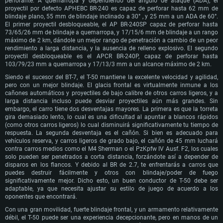
perforante. A quemarropa y dependiendo del ángulo de ataque (ADA), el
proyectil por defecto APHEBC BR-240 es capaz de perforar hasta 62 mm de
blindaje plano, 55 mm de blindaje inclinado a 30° , y 25 mm a un ADA de 60°.
El primer proyectil desbloqueable, el AP BR-240SP capaz de perforar hasta
73/65/26 mm de blindaje a quemarropa, y 17/15/6 mm de blindaje a un rango
máximo de 2 km, dándole un mejor rango de penetración a cambio de un peor
rendimiento a larga distancia, y la ausencia de relleno explosivo. El segundo
proyectil desbloqueable es el APCR BR-240P, capaz de perforar hasta
103/79/23 mm a quemarropa y 17/13/3 mm a un alcance máximo de 2 km.
Siendo el sucesor del BT-7, el T-50 mantiene la excelente velocidad y agilidad,
pero con un mejor blindaje. El glacis frontal es virtualmente inmune a los
cañones automáticos y proyectiles de bajo calibre de otros carros ligeros, y a
larga distancia incluso puede desviar proyectiles aún más grandes. Sin
embargo, el carro tiene dos desventajas mayores. La primera es que la torreta
gira demasiado lento, lo cual es una dificultad al apuntar a blancos rápidos
(como otros carros ligeros) lo cual disminuirá significativamente tu tiempo de
respuesta. La segunda desventaja es el cañón. Si bien es adecuado para
vehículos reserva, y carros ligeros de grado bajo, el cañón de 45 mm luchará
contra carros medios como el M4 Sherman o el PzKpfw IV Ausf. F2, los cuales
solo pueden ser penetrados a corta distancia, forzándote así a depender de
disparos en los flancos. Y debido al BR de 2.7, te enfrentarás a carros que
puedes destruir fácilmente y otros con blindaje/poder de fuego
significativamente mejor. Dicho esto, un buen conductor de T-50 debe ser
adaptable, ya que necesita ajustar su estilo de juego de acuerdo a los
oponentes que encontrará.
Con una gran movilidad, fuerte blindaje frontal, y un armamento relativamente
débil, el T-50 puede ser una experiencia decepcionante, pero en manos de un