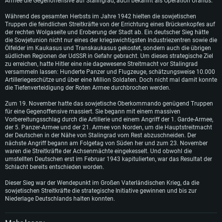
Armee die Gegenoffensive auf Stalingrad, auch bekannt als Operation Uranus.
Prozessor: Dual-Core 2.2 GHz
Prozessor: Intel Core i5, 2.2 GHz (Intel Xeon Prozessoren werden nicht
Prozessor: Dual-Core 2.4 GHz
unterstützt)
Arbeitsspeicher: 4GB
Arbeitsspeicher: 4 GB
Während des gesamten Herbsts im Jahre 1942 hielten die sowjetischen
Arbeitsspeicher: 6 GB
Truppen die feindlichen Streitkräfte von der Errichtung eines Brückenkopfes auf
DirectX 11 fähige Grafikkarte: AMD Radeon 77XX / NVIDIA GeForce GTX
Grafikkarte: NVIDIA 660 mit den neuesten Treibern (nicht älter als 6
der rechten Wolgaseite und Eroberung der Stadt ab. Ein deutscher Sieg hätte
660; die geringste Auflösung für das Spiel beträgt 720p
Grafikkarte: Intel Iris Pro 5200 oder analoge AMD / Nvidia für Mac. Die
Monate) / vergleichbare AMD mit den neuesten Treibern (nicht älter als 6
die Sowjetunion nicht nur eines der kriegswichtigsten Industriezentren sowie die
geringste Auflösung des Spiels beträgt 720p mit Metal Support
Monate); die geringste Auflösung für das Spiel beträgt 720p mit Vulkan
Ölfelder im Kaukasus und Transkaukasus gekostet, sondern auch die übrigen
Netzwerk: Breitband-Internetverbindung
Support
südlichen Regionen der UdSSR in Gefahr gebracht. Um dieses strategische Ziel
Netzwerk: Breitband-Internetverbindung
Festplatte: 21,5 GB (minimaler Client)
zu erreichen, hatte Hitler eine nie dagewesene Streitmacht vor Stalingrad
Netzwerk: Breitband-Internetverbindung
Festplatte: 21,5 GB (minimaler Client)
versammeln lassen: Hunderte Panzer und Flugzeuge, schätzungsweise 10.000
Festplatte: 21,5 GB (minimaler Client)
Artilleriegeschütze und über eine Million Soldaten. Doch nicht mal damit konnte
Empfohlen
die Tiefenverteidigung der Roten Armee durchbrochen werden.
Empfohlen
Empfohlen
Betriebssystem: Windows 10/11 (64bit)
Zum 19. November hatte das sowjetische Oberkommando genügend Truppen
Betriebssystem: Mac OS Big Sur 11.0 oder neuer
für eine Gegenoffensive massiert. Sie begann mit einem massiven
Prozessor: Intel Core i5 / Ryzen 5 3600 oder besser
Betriebssystem: Ubuntu 20.04 64bit
Prozessor: Intel Core i7 (Intel Xeon Prozessoren werden nicht unterstützt)
Vorbereitungsschlag durch die Artillerie und einem Angriff der 1. Garde-Armee,
Arbeitsspeicher: 16 GB und mehr
Prozessor: Intel Core i7
der 5. Panzer-Armee und der 21. Armee von Norden, um die Hauptstreitmacht
Arbeitsspeicher: 8 GB
der Deutschen in der Nähe von Stalingrad vom Rest abzuschneiden. Der
DirectX 11 fähige Grafikkarte oder höher mit den neuesten Treibern: NVIDIA
Arbeitsspeicher: 16 GB
nächste Angriff begann am Folgetag von Süden her und zum 23. November
GeForce GTX 1060 oder höher / AMD Radeon RX 570 oder höher
Grafikkarte: Radeon Vega II oder höher mit Metal Support
waren die Streitkräfte der Achsenmächte eingekesselt. Und obwohl die
Grafikkarte: NVIDIA 1060 mit den neuesten Treibern (nicht älter als 6
Netzwerk: Breitband-Internetverbindung
Netzwerk: Breitband-Internetverbindung
umstellten Deutschen erst im Februar 1943 kapitulierten, war das Resultat der
Monate) / vergleichbare AMD (Radeon RX 570) mit den neuesten Treibern
Schlacht bereits entschieden worden.
(nicht älter als 6 Monate); mit Vulkan Support
Festplatte: 60,2 GB (Full Client)
Festplatte: 60,2 GB (Full Client)
Netzwerk: Breitband-Internetverbindung
Dieser Sieg war der Wendepunkt im Großen Vaterländischen Krieg, da die
sowjetischen Streitkräfte die strategische Initiative gewinnen und bis zur
Festplatte: 60,2 GB (Full Client)
Niederlage Deutschlands halten konnten.