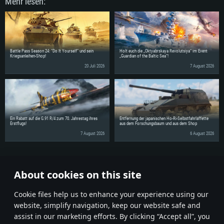
Mehr lesen:
Battle Pass Season 24: “Do It Yourself” und sein
Holt euch die „Oktyabrskaya Revolutsiya“ im Event
Kriegsanleihen-Shop!
„Guardian of the Baltic Sea“!
20 Juli 2026
7 August 2026
Ein Rabatt auf die G.91 R/4 zum 70. Jahrestag ihres
Entfernung der japanischen Ho-Ri-Selbstfahrlaffette
Erstflugs!
aus dem Forschungsbaum und aus dem Shop
7 August 2026
6 August 2026
Erzähle deinen Freunden von diesen Neuigkeiten!
About cookies on this site
Diskutiere im Forum
Сookie files help us to enhance your experience using our
website, simplify navigation, keep our website safe and
assist in our marketing efforts. By clicking “Accept all”, you