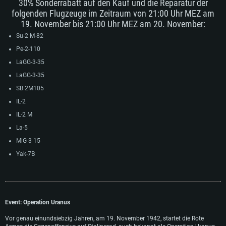
30% Sonderrabatt auf den Kauf und die Reparatur der
folgenden Flugzeuge im Zeitraum von 21:00 Uhr MEZ am
19. November bis 21:00 Uhr MEZ am 20. November:
Su-2 M-82
Pe-2-110
LaGG-3-35
LaGG-3-35
SB 2M105
IL-2
IL-2 М
La-5
MiG-3-15
SYSTEMANFORDERUNGEN
Yak-7B
Für PC
Für MAC
Für Linux
Mindestanforderungen
Mindestanforderungen
Mindestanforderungen
Event: Operation Uranus
Betriebssystem: Windows 10 (64bit)
Betriebssystem: Mac OS Big Sur 11.0 oder neuer
Betriebssystem: neueste 64bit Linux Systeme
Vor genau einundsiebzig Jahren, am 19. November 1942, startet die Rote