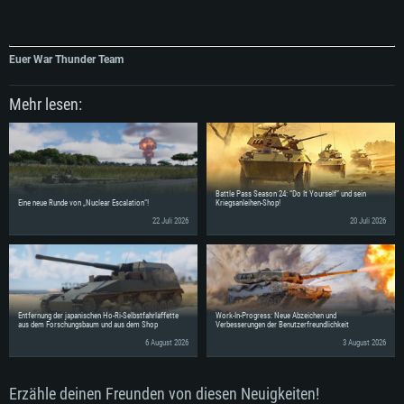
Euer War Thunder Team
Mehr lesen:
Battle Pass Season 24: “Do It Yourself” und sein
Eine neue Runde von „Nuclear Escalation“!
Kriegsanleihen-Shop!
22 Juli 2026
20 Juli 2026
Entfernung der japanischen Ho-Ri-Selbstfahrlaffette
Work-In-Progress: Neue Abzeichen und
aus dem Forschungsbaum und aus dem Shop
Verbesserungen der Benutzerfreundlichkeit
6 August 2026
3 August 2026
Erzähle deinen Freunden von diesen Neuigkeiten!