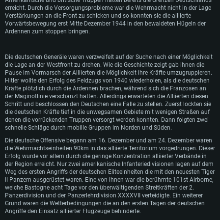
Amerikanische und britische Truppen hatten bereits die Grenzen Deutschlands
Mindestanforderungen
Mindestanforderungen
Mindestanforderungen
erreicht. Durch die Versorgungsprobleme war die Wehrmacht nicht in der Lage
Verstärkungen an die Front zu schicken und so konnten sie die alliierte
Betriebssystem: Windows 10 (64bit)
Betriebssystem: Mac OS Big Sur 11.0 oder neuer
Betriebssystem: neueste 64bit Linux Systeme
Vorwärtsbewegung erst Mitte Dezember 1944 in den bewaldeten Hügeln der
Ardennen zum stoppen bringen.
Prozessor: Dual-Core 2.2 GHz
Prozessor: Intel Core i5, 2.2 GHz (Intel Xeon Prozessoren werden nicht
Prozessor: Dual-Core 2.4 GHz
unterstützt)
Arbeitsspeicher: 4GB
Arbeitsspeicher: 4 GB
Arbeitsspeicher: 6 GB
Die deutschen Generäle waren verzweifelt auf der Suche nach einer Möglichkeit
DirectX 11 fähige Grafikkarte: AMD Radeon 77XX / NVIDIA GeForce GTX
Grafikkarte: NVIDIA 660 mit den neuesten Treibern (nicht älter als 6
die Lage an der Westfront zu drehen. Wie die Geschichte zeigt gab ihnen die
660; die geringste Auflösung für das Spiel beträgt 720p
Grafikkarte: Intel Iris Pro 5200 oder analoge AMD / Nvidia für Mac. Die
Monate) / vergleichbare AMD mit den neuesten Treibern (nicht älter als 6
Pause im Vormarsch der Alliierten die Möglichkeit ihre Kräfte umzugruppieren.
geringste Auflösung des Spiels beträgt 720p mit Metal Support
Monate); die geringste Auflösung für das Spiel beträgt 720p mit Vulkan
Netzwerk: Breitband-Internetverbindung
Hitler wollte den Erfolg des Feldzugs von 1940 wiederholen, als die deutschen
Support
Netzwerk: Breitband-Internetverbindung
Kräfte plötzlich durch die Ardennen brachen, während sich die Franzosen an
Festplatte: 21,5 GB (minimaler Client)
Netzwerk: Breitband-Internetverbindung
der Maginotlinie verschanzt hatten. Allerdings erwarteten die Alliierten diesen
Festplatte: 21,5 GB (minimaler Client)
Schritt und beschlossen den Deutschen eine Falle zu stellen. Zuerst lockten sie
Festplatte: 21,5 GB (minimaler Client)
Empfohlen
die deutschen Kräfte tief in die unwegsamen Gebiete mit wenigen Straßen auf
Empfohlen
denen die vorrückenden Truppen versorgt werden konnten. Dann folgten zwei
Empfohlen
Betriebssystem: Windows 10/11 (64bit)
schnelle Schläge durch mobille Gruppen im Norden und Süden.
Betriebssystem: Mac OS Big Sur 11.0 oder neuer
Prozessor: Intel Core i5 / Ryzen 5 3600 oder besser
Die deutsche Offensive begann am 16. Dezember und am 24. Dezember waren
Betriebssystem: Ubuntu 20.04 64bit
Prozessor: Intel Core i7 (Intel Xeon Prozessoren werden nicht unterstützt)
die Wehrmachtseinheiten 90km in das alliierte Territorium vorgedrungen. Dieser
Arbeitsspeicher: 16 GB und mehr
Prozessor: Intel Core i7
Erfolg wurde vor allem durch die geringe Konzentration alliierter Verbände in
Arbeitsspeicher: 8 GB
der Region erreicht. Nur zwei amerikanische Infanteriedivisionen lagen auf dem
DirectX 11 fähige Grafikkarte oder höher mit den neuesten Treibern: NVIDIA
Arbeitsspeicher: 16 GB
Weg des ersten Angriffs der deutschen Eliteeinheiten die mit den neuesten Tiger
GeForce GTX 1060 oder höher / AMD Radeon RX 570 oder höher
Grafikkarte: Radeon Vega II oder höher mit Metal Support
II Panzern ausgerüstet waren. Eine von ihnen war die berühmte 101st Airborne,
Grafikkarte: NVIDIA 1060 mit den neuesten Treibern (nicht älter als 6
Netzwerk: Breitband-Internetverbindung
Netzwerk: Breitband-Internetverbindung
welche Bastogne acht Tage vor den überwältigenden Streitkräften der 2.
Monate) / vergleichbare AMD (Radeon RX 570) mit den neuesten Treibern
Panzerdivision und der Panzerlehrdivision XXXXVII verteidigte. Ein weiterer
(nicht älter als 6 Monate); mit Vulkan Support
Festplatte: 60,2 GB (Full Client)
Festplatte: 60,2 GB (Full Client)
Grund waren die Wetterbedingungen die an den ersten Tagen der deutschen
Netzwerk: Breitband-Internetverbindung
Angriffe den Einsatz alliierter Flugzeuge behinderte.