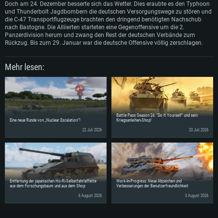
Festplatte: 60,2 GB (Full Client)
Doch am 24. Dezember besserte sich das Wetter. Dies eraubte es den Typhoon
und Thunderbolt Jagdbombern die deutschen Versorgungswege zu stören und
die C-47 Transportflugzeuge brachten den dringend benötigten Nachschub
nach Bastogne. Die Alliierten starteten eine Gegenoffensive um die 2.
Panzerdivision herum und zwang den Rest der deutschen Verbände zum
Rückzug. Bis zum 29. Januar war die deutsche Offensive völlig zerschlagen.
Mehr lesen:
Battle Pass Season 24: “Do It Yourself” und sein
Eine neue Runde von „Nuclear Escalation“!
Kriegsanleihen-Shop!
22 Juli 2026
20 Juli 2026
Entfernung der japanischen Ho-Ri-Selbstfahrlaffette
Work-In-Progress: Neue Abzeichen und
aus dem Forschungsbaum und aus dem Shop
Verbesserungen der Benutzerfreundlichkeit
6 August 2026
3 August 2026