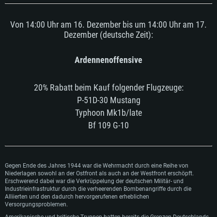
Von 14:00 Uhr am 16. Dezember bis um 14:00 Uhr am 17.
Dezember (deutsche Zeit):
Ardennenoffensive
20% Rabatt beim Kauf folgender Flugzeuge:
P-51D-30 Mustang
Typhoon Mk1b/late
Bf 109 G-10
Gegen Ende des Jahres 1944 war die Wehrmacht durch eine Reihe von
SYSTEMANFORDERUNGEN
Niederlagen sowohl an der Ostfront als auch an der Westfront erschöpft.
Erschwerend dabei war die Verkrüppelung der deutschen Militär- und
Industrieinfrastruktur durch die verheerenden Bombenangriffe durch die
Für PC
Für MAC
Alliierten und den dadurch hervorgerufenen erheblichen
Versorgungsproblemen.
Für Linux