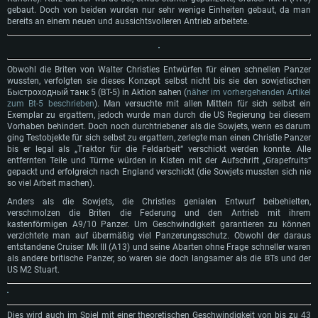
gebaut. Doch von beiden wurden nur sehr wenige Einheiten gebaut, da man
bereits an einem neuen und aussichtsvolleren Antrieb arbeitete.
Obwohl die Briten von Walter Christies Entwürfen für einen schnellen Panzer
wussten, verfolgten sie dieses Konzept selbst nicht bis sie den sowjetischen
Быстроходный танк 5 (BT-5) in Aktion sahen (
näher im vorhergehenden Artikel
zum Bt-5 beschrieben
). Man versuchte mit allen Mitteln für sich selbst ein
Exemplar zu ergattern, jedoch wurde man durch die US Regierung bei diesem
Vorhaben behindert. Doch noch durchtriebener als die Sowjets, wenn es darum
ging Testobjekte für sich selbst zu ergattern, zerlegte man einen Christie Panzer
bis er legal als „Traktor für die Feldarbeit“ verschickt werden konnte. Alle
entfernten Teile und Türme würden in Kisten mit der Aufschrift „Grapefruits“
gepackt und erfolgreich nach England verschickt (die Sowjets mussten sich nie
so viel Arbeit machen).
Anders als die Sowjets, die Christies genialen Entwurf beibehielten,
verschmolzen die Briten die Federung und den Antrieb mit ihrem
kastenförmigen A9/10 Panzer. Um Geschwindigkeit garantieren zu können
verzichtete man auf übermäßig viel Panzerungsschutz. Obwohl der daraus
entstandene Cruiser Mk III (A13) und seine Abarten ohne Frage schneller waren
als andere britische Panzer, so waren sie doch langsamer als die BTs und der
US M2 Stuart.
Dies wird auch im Spiel mit einer theoretischen Geschwindigkeit von bis zu 43