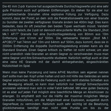
Die 40 mm 2-pdr Kanone hat ausgezeichnete Durchschlagswerte und eine sehr
gute Präzision auch auf größeren Entfernungen. Es stehen für sie aber nur
panzerbrechende Granaten ohne explosive Füllung zur Verfügung. Dazu
kommt, dass der Punkt, an dem sich die Penetrationswerte von einer Granate
zu Gunsten der zweiten verfügbaren Granate ändern bei 400m liegt. Dies kann
bedeuten, dass ihr oft zwischen den beiden Typen wechseln müsst. Versteht
mich nicht falsch, die 2-pdr ist dennoch eine potente Waffe. Die Standard „Shot
Mk.1 AP/T” Granate hat eine Durchschlagsleistung von 80mm aus 10m
Entfernung und 61mm auf 500m. Die verbesserte Version „Shot Mk.1
APCBC/T” hat 74mm auf 10m und 64mm auf 500m, dazu kommt, dass sie in
2000m Entfernung die doppelte Durchschlagsleistung erzielen kann als die
Standard Granate. Einen Gegner kritisch zu treffen ist nicht schwer, um aber
nicht unendlich viele Granaten an einem Gegner zu verschwenden muss man
seine Gegner und ihre Schwachpunkte studieren. Natürlich verfügt auch er über
eine reine HE Granate mit der damit einhergehenden, eingeschränkten
Nützlichkeit im Spiel.
Wenn man keine Panzerung und keine APHE Munition sein eigenen nennen
darf sollte man den Kopf unten halten und sich mit Hilfe des Geländes an seine
Gegner anpirschen. Obwohl die Federung auch ein recht stabiles Schießen aus
der Bewegung erlaubt, so kann man natürlich nur bedingt Schwachpunkte
anvisieren während man sich in voller Fahrt befindet. Mit einer guten Deckung
ist es aber auf jeden Fall möglich eine beachtliche Menge an Abschüssen zu
erlangen. Es empfiehlt sich nur die Hälfte der maximal möglichen Menge
Granaten mitzuführen, um die Möglichkeit einer Explosion, ausgelöst durch
Gegnerfeuer, zu vermindern. Natürlich auch sehr wichtig ist die Besatzung,
glücklicherweise benötigt man nicht viele Punkte um bis zu der