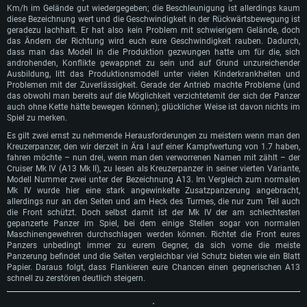
Km/h im Gelände gut wiedergegeben; die Beschleunigung ist allerdings kaum
diese Bezeichnung wert und die Geschwindigkeit in der Rückwärtsbewegung ist
geradezu lachhaft. Er hat also kein Problem mit schwierigem Gelände, doch
das Ändern der Richtung wird euch eure Geschwindigkeit rauben. Dadurch,
dass man das Modell in die Produktion gezwungen hatte um für die, sich
androhenden, Konflikte gewappnet zu sein und auf Grund unzureichender
Ausbildung, litt das Produktionsmodell unter vielen Kinderkrankheiten und
Problemen mit der Zuverlässigkeit. Gerade der Antrieb machte Probleme (und
das obwohl man bereits auf die Möglichkeit verzichtetemit der sich der Panzer
auch ohne Kette hätte bewegen können); glücklicher Weise ist davon nichts im
Spiel zu merken.
Es gilt zwei ernst zu nehmende Herausforderungen zu meistern wenn man den
Kreuzerpanzer, den wir derzeit in Ära I auf einer Kampfwertung von 1.7 haben,
fahren möchte – nun drei, wenn man den verworrenen Namen mit zählt – der
Cruiser Mk IV (A13 Mk II), zu lesen als Kreuzerpanzer in seiner vierten Variante,
Modell Nummer zwei unter der Bezeichnung A13. Im Vergleich zum normalen
Mk IV wurde hier eine stark angewinkelte Zusatzpanzerung angebracht,
allerdings nur an den Seiten und am Heck des Turmes, die nur zum Teil auch
die Front schützt. Doch selbst damit ist der Mk IV der am schlechtesten
gepanzerte Panzer im Spiel, bei dem einige Stellen sogar von normalen
Maschinengewehren durchschlagen werden können. Richtet die Front eures
Panzers unbedingt immer zu eurem Gegner, da sich vorne die meiste
Panzerung befindet und die Seiten vergleichbar viel Schutz bieten wie ein Blatt
Papier. Daraus folgt, dass Flankieren eure Chancen einen gegnerischen A13
schnell zu zerstören deutlich steigern.