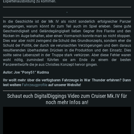
Expertenausbildung zu kommen.
In die Geschichte ist der Mk IV als nicht sonderlich erfolgreicher Panzer
eingegangen, warum könnt ihr zum Teil auch im Spiel erleben. Seine gute
Geschwindigkeit und Geländegängigkeit ließen Gegner ihre Flanke und den
Rücken im Auge behalten, aber einen Vormarsch konnte man so nicht stoppen.
Dies war aber nicht zwingend die Schuld des Grundkonzepts, sondern eher die
Schuld der Politik, der durch sie verursachten Verzögerungen und dem daraus
resultierenden überhasteten Drücken in die Produktion und den Einsatz. Dies
sollte seine Lebenszeit in der Truppe stark verkürzen. Aber diese Fehler waren
wohl nötig, zumindest führten sie am Ende zu einem der besten
Panzerentwürfe die je aus Christies Konzept hervor gingen.
Autor: Joe “Pony51” Kudrna
Ihr wollt mehr über die verfügbaren Fahrzeuge in War Thunder erfahren? Dann
lest weitere
Fahrzeugprofile
auf unserer Website!
Schaut euch DigitalDiggings Video zum Cruiser Mk.IV für
noch mehr Infos an!