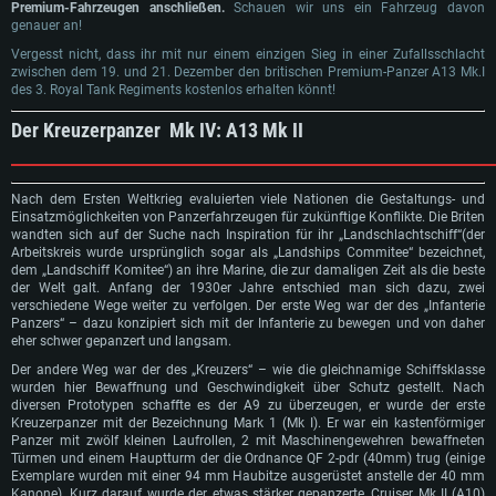
Premium-Fahrzeugen anschließen.
Schauen wir uns ein Fahrzeug davon
genauer an!
Vergesst nicht, dass ihr mit nur einem einzigen Sieg in einer Zufallsschlacht
zwischen dem 19. und 21. Dezember den britischen Premium-Panzer A13 Mk.I
des 3. Royal Tank Regiments kostenlos erhalten könnt!
Der Kreuzerpanzer Mk IV: A13 Mk II​
Nach dem Ersten Weltkrieg evaluierten viele Nationen die Gestaltungs- und
Einsatzmöglichkeiten von Panzerfahrzeugen für zukünftige Konflikte. Die Briten
wandten sich auf der Suche nach Inspiration für ihr „Landschlachtschiff“(der
Arbeitskreis wurde ursprünglich sogar als „Landships Commitee“ bezeichnet,
dem „Landschiff Komitee“) an ihre Marine, die zur damaligen Zeit als die beste
der Welt galt. Anfang der 1930er Jahre entschied man sich dazu, zwei
verschiedene Wege weiter zu verfolgen. Der erste Weg war der des „Infanterie
Panzers“ – dazu konzipiert sich mit der Infanterie zu bewegen und von daher
eher schwer gepanzert und langsam.
Der andere Weg war der des „Kreuzers“ – wie die gleichnamige Schiffsklasse
wurden hier Bewaffnung und Geschwindigkeit über Schutz gestellt. Nach
diversen Prototypen schaffte es der A9 zu überzeugen, er wurde der erste
Kreuzerpanzer mit der Bezeichnung Mark 1 (Mk I). Er war ein kastenförmiger
Panzer mit zwölf kleinen Laufrollen, 2 mit Maschinengewehren bewaffneten
Türmen und einem Hauptturm der die Ordnance QF 2-pdr (40mm) trug (einige
Exemplare wurden mit einer 94 mm Haubitze ausgerüstet anstelle der 40 mm
Kanone). Kurz darauf wurde der, etwas stärker gepanzerte, Cruiser Mk II (A10)