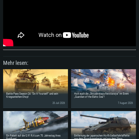
Mehr lesen:
Battle Pass Season 24: “Do It Yourself” und sein
Holt euch die „Oktyabrskaya Revolutsiya“ im Event
Kriegsanleihen-Shop!
„Guardian of the Baltic Sea“!
20 Juli 2026
7 August 2026
Ein Rabatt auf die G.91 R/4 zum 70. Jahrestag ihres
Entfernung der japanischen Ho-Ri-Selbstfahrlaffette
Erstflugs!
aus dem Forschungsbaum und aus dem Shop