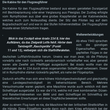
Die Kabine für den Flugzeugführer​
Die Kabine für den Flugzeugführer bestand aus einem genieteten Duralgerüst
mit Blechbeplankung oder einer Verglasung aus Plexiglas. Der Zustieg erfolgte
vom Rumpfrücken aus über eine großes Klappfenster an der Kabinendecke,
welches auch zum Notausstieg diente. Der Sitz des Piloten lag auf dem
Bugradschacht auf und war in drei Stufen höhenverstellbar. Der Flugzeugführer
musste einen Sitzfallschirm tragen.
Weiterentwicklungen​
SYSTEMANFORDERUNGEN
Blick in das Cockpit einer Arado 234 B, hier des
Ab etwa 1943 sprachen
Aufklärers, da das Zielgerät Lotfe fehlt. Hinter dem
sich die günstigen
Tarnbegriff „Rauchgeräte“ (Punkt
Für PC
Für MAC
Eigenschaften eines
11 und 13), verbergen sich die Starthilferaketen.
gepfeilten Flüges in der
Für Linux
deutschen Luftfahrtindustrie herum. Uneins war man zwar, ob die Pfeilung
vorwärts oder nach rückwärts aerodynamisch vorteilhafter war, aber generell
Mindestanforderungen
Mindestanforderungen
Mindestanforderungen
waren alle Zweifel am Pfeilflügel ausgeräumt. Bei Arado wollte man die
Leistungen der Ar 234 durch einen sogenannten Sichelflügel verbessern. Dieser
Betriebssystem: Windows 10 (64bit)
Betriebssystem: Mac OS Big Sur 11.0 oder neuer
Betriebssystem: neueste 64bit Linux Systeme
ist in Rumpfnähe stärker rückwärts gepfeilt, als nahe der Flügelspitze.
Prozessor: Dual-Core 2.2 GHz
Prozessor: Intel Core i5, 2.2 GHz (Intel Xeon Prozessoren werden nicht
Prozessor: Dual-Core 2.4 GHz
Dadurch erhoffte man sich eine höhere Höchstgeschwindigkeit und gleichzeitig
unterstützt)
eine Landegeschwindigkeit im beherrschbaren Bereich. Mehrere
Arbeitsspeicher: 4GB
Arbeitsspeicher: 4 GB
Versuchsmuster waren geplant, eine Maschine wurde auch wirklich mit dem
Arbeitsspeicher: 6 GB
Sichelflügel ausgerüstet. Es war die V16, welche mit zwei kombinierten Düsen-
DirectX 11 fähige Grafikkarte: AMD Radeon 77XX / NVIDIA GeForce GTX
Grafikkarte: NVIDIA 660 mit den neuesten Treibern (nicht älter als 6
und Raketentriebwerken von BMW und dem Sichelflügel im Schnellflug die
660; die geringste Auflösung für das Spiel beträgt 720p
Grafikkarte: Intel Iris Pro 5200 oder analoge AMD / Nvidia für Mac. Die
Monate) / vergleichbare AMD mit den neuesten Treibern (nicht älter als 6
theoretischen Erwartungen an diese Tragfläche beweisen sollte.
geringste Auflösung des Spiels beträgt 720p mit Metal Support
Monate); die geringste Auflösung für das Spiel beträgt 720p mit Vulkan
Netzwerk: Breitband-Internetverbindung
Support
Aber zu einem Flug kam es nie, die Maschine fiel den britischen Streitkräften in
Netzwerk: Breitband-Internetverbindung
Festplatte: 21,5 GB (minimaler Client)
Netzwerk: Breitband-Internetverbindung
die Hände. Diese Flügelform wurde dann nach dem Krieg erfolgreich bei der