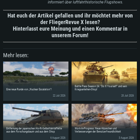
informiert über luftfahrthistorische Flugshows.
Hat euch der Artikel gefallen und ihr möchtet mehr von
der FliegerRevue X lesen?
Hinterlasst eure Meinung und einen Kommentar in
unserem Forum!
Mehr lesen:
Battle Pass Season 24: “Do It Yourself” und sein
Eine neue Runde von „Nuclear Escalation“!
Kriegsanleihen-Shop!
22 Juli 2026
20 Juli 2026
Entfernung der japanischen Ho-Ri-Selbstfahrlaffette
Work-In-Progress: Neue Abzeichen und
aus dem Forschungsbaum und aus dem Shop
Verbesserungen der Benutzerfreundlichkeit
6 August 2026
3 August 2026