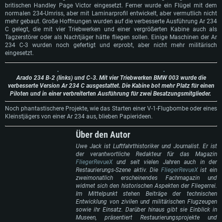
Festplatte: 21,5 GB (minimaler Client)
britischen Handley Page Victor eingesetzt. Ferner wurde ein Flügel mit dem
Festplatte: 21,5 GB (minimaler Client)
normalen 234-Umriss, aber mit Laminarprofil entwickelt, aber vermutlich nicht
Empfohlen
mehr gebaut. Große Hoffnungen wurden auf die verbesserte Ausführung Ar 234
Empfohlen
Empfohlen
C gelegt, die mit vier Triebwerken und einer vergrößerten Kabine auch als
Betriebssystem: Windows 10/11 (64bit)
Tagzerstörer oder als Nachtjäger hätte fliegen sollen. Einige Maschinen der Ar
Betriebssystem: Mac OS Big Sur 11.0 oder neuer
Prozessor: Intel Core i5 / Ryzen 5 3600 oder besser
234 C-3 wurden noch gefertigt und erprobt, aber nicht mehr militärisch
Betriebssystem: Ubuntu 20.04 64bit
Prozessor: Intel Core i7 (Intel Xeon Prozessoren werden nicht unterstützt)
eingesetzt.
Arbeitsspeicher: 16 GB und mehr
Prozessor: Intel Core i7
Arbeitsspeicher: 8 GB
DirectX 11 fähige Grafikkarte oder höher mit den neuesten Treibern: NVIDIA
Arbeitsspeicher: 16 GB
GeForce GTX 1060 oder höher / AMD Radeon RX 570 oder höher
Grafikkarte: Radeon Vega II oder höher mit Metal Support
Arado 234 B-2 (links) und C-3. Mit vier Triebwerken BMW 003 wurde die
Grafikkarte: NVIDIA 1060 mit den neuesten Treibern (nicht älter als 6
verbesserte Version Ar 234 C ausgestattet. Die Kabine bot mehr Platz für einen
Netzwerk: Breitband-Internetverbindung
Netzwerk: Breitband-Internetverbindung
Monate) / vergleichbare AMD (Radeon RX 570) mit den neuesten Treibern
Piloten und in einer verbreiterten Ausführung für zwei Besatzungsmitglieder.
(nicht älter als 6 Monate); mit Vulkan Support
Festplatte: 60,2 GB (Full Client)
Festplatte: 60,2 GB (Full Client)
Noch phantastischere Projekte, wie das Starten einer V-1-Flugbombe oder eines
Netzwerk: Breitband-Internetverbindung
Kleinstjägers von einer Ar 234 aus, blieben Papierideen.
Festplatte: 60,2 GB (Full Client)
Über den Autor
Uwe Jack ist Luftfahrthistoriker und Journalist. Er ist
der verantwortliche Redakteur für das Magazin
FliegerRevueX
und seit vielen Jahren auch in der
Restaurierungs-Szene aktiv. Die
FliegerRevueX
ist ein
zweimonatlich erscheinendes Fachmagazin und
widmet sich den historischen Aspekten der Fliegerrei.
Im Mittelpunkt stehen Beiträge der technischen
Entwicklung von zivilen und militärischen Flugzeugen
sowie ihr Einsatz. Darüber hinaus gibt sie Einblick in
Museen, präsentiert Restaurierungsprojekte und