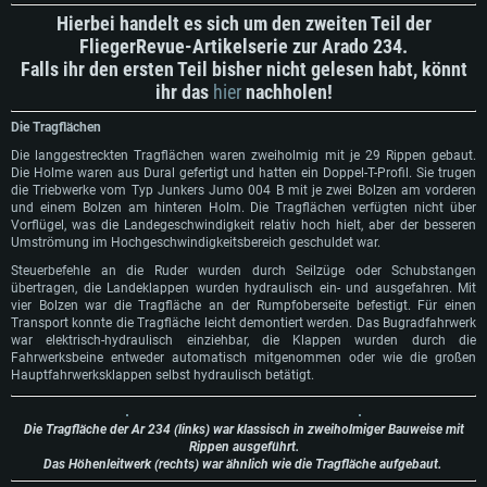
Hierbei handelt es sich um den zweiten Teil der
FliegerRevue-Artikelserie zur Arado 234.
Falls ihr den ersten Teil bisher nicht gelesen habt, könnt
ihr das
hier
nachholen!
Die Tragflächen
Die langgestreckten Tragflächen waren zweiholmig mit je 29 Rippen gebaut.
Die Holme waren aus Dural gefertigt und hatten ein Doppel-T-Profil. Sie trugen
die Triebwerke vom Typ Junkers Jumo 004 B mit je zwei Bolzen am vorderen
und einem Bolzen am hinteren Holm. Die Tragflächen verfügten nicht über
Vorflügel, was die Landegeschwindigkeit relativ hoch hielt, aber der besseren
Umströmung im Hochgeschwindigkeitsbereich geschuldet war.
Steuerbefehle an die Ruder wurden durch Seilzüge oder Schubstangen
übertragen, die Landeklappen wurden hydraulisch ein- und ausgefahren. Mit
vier Bolzen war die Tragfläche an der Rumpfoberseite befestigt. Für einen
Transport konnte die Tragfläche leicht demontiert werden. Das Bugradfahrwerk
war elektrisch-hydraulisch einziehbar, die Klappen wurden durch die
Fahrwerksbeine entweder automatisch mitgenommen oder wie die großen
Hauptfahrwerksklappen selbst hydraulisch betätigt.
Die Tragfläche der Ar 234 (links) war klassisch in zweiholmiger Bauweise mit
Rippen ausgeführt.
Das Höhenleitwerk (rechts) war ähnlich wie die Tragfläche aufgebaut.