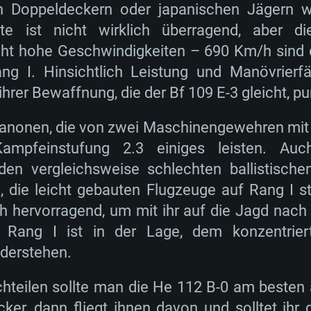
n Doppeldeckern oder japanischen Jägern 
ate ist nicht wirklich überragend, aber 
cht hohe Geschwindigkeiten – 690 Km/h sind
ng I. Hinsichtlich Leistung und Manövrierfäh
ihrer Bewaffnung, die der Bf 109 E-3 gleicht, p
onen, die von zwei Maschinengewehren mit 
mpfeinstufung 2.3 einiges leisten. Auc
en vergleichsweise schlechten ballistische
, die leicht gebauten Flugzeuge auf Rang I 
ch hervorragend, um mit ihr auf die Jagd nac
 Rang I ist in der Lage, dem konzentrie
derstehen.
achteilen sollte man die He 112 B-0 am besten 
ecker, dann fliegt ihnen davon und solltet ihr