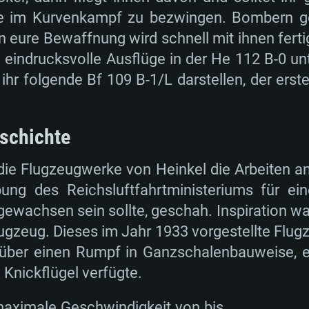
ie im Kurvenkampf zu bezwingen. Bombern g
 eure Bewaffnung wird schnell mit ihnen fer
eindrucksvolle Ausflüge in der He 112 B-0 un
TEMANFORDERU
e ihr folgende Bf 109 B-1/L darstellen, der ers
eschichte
Für MAC
die Flugzeugwerke von Heinkel die Arbeiten 
Empfohlen
Empfohlen
Empfohlen
ung des Reichsluftfahrtministeriums für ei
ewachsen sein sollte, geschah. Inspiration war
lugzeug. Dieses im Jahr 1933 vorgestellte Flug
bit)
 11.0 oder neuer
Linux Systeme
Betriebssystem: W
Betriebssystem: M
Betriebssystem: U
s über einen Rumpf in Ganzschalenbauweise, 
e Knickflügel verfügte.
 (Intel Xeon
Prozessor: Intel C
Prozessor: Intel C
Prozessor: Intel C
tützt)
besser
werden nicht unter
maximale Geschwindigkeit von bis