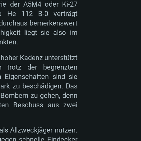
wie der A5M4 oder Ki-27
die He 112 B-0 verträgt
 durchaus bemerkenswert
igkeit liegt sie also im
unkten.
hoher Kadenz unterstützt
h trotz der begrenzten
n Eigenschaften sind sie
stark zu beschädigen. Das
h Bombern zu gehen, denn
rten Beschuss aus zwei
als Allzweckjäger nutzen.
 gegen schnelle Eindecker