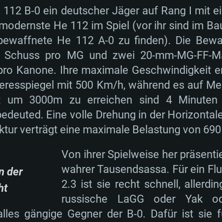
e 112 B-0 ein deutscher Jäger auf Rang I mit 
e modernste He 112 im Spiel (vor ihr sind im B
ewaffnete He 112 A-0 zu finden). Die Bewa
0 Schuss pro MG und zwei 20-mm-MG-FF-Ma
pro Kanone. Ihre maximale Geschwindigkeit er
resspiegel mit 500 Km/h, während es auf M
eit um 3000m zu erreichen sind 4 Minute
deuted. Eine volle Drehung in der Horizontale
ktur verträgt eine maximale Belastung von 69
Von ihrer Spielweise her präsentie
wahrer Tausendsassa. Für ein Fl
n der
2.3 ist sie recht schnell, allerdi
ht
russische LaGG oder Yak od
les gängige Gegner der B-0. Dafür ist sie f