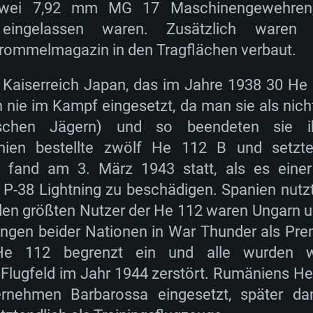
wei 7,92 mm MG 17 Maschinengewehren, 
ng eingelassen waren. Zusätzlich w
ommelmagazin in den Tragflächen verbaut.
Kaiserreich Japan, das im Jahre 1938 30 He 
nie im Kampf eingesetzt, da man sie als nic
nischen Jägern) und so beendeten sie ih
panien bestellte zwölf He 112 B und setzt
l fand am 3. März 1943 statt, als es eine
P-38 Lightning zu beschädigen. Spanien nutzt
eiden größten Nutzer der He 112 waren Ungarn
ungen beider Nationen in War Thunder als Pre
He 112 begrenzt ein und alle wurden wäh
 Flugfeld im Jahr 1944 zerstört. Rumäniens H
rnehmen Barbarossa eingesetzt, später d