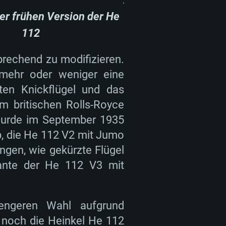
16 GB
ner frühen Version der He
16 GB und mehr
8 GB
IA 1060 mit den neuesten
112
Grafikkarte oder höher mit den
on Vega II oder höher mit Metal
ter als 6 Monate) / vergleichbare
prechend zu modifizieren.
n: NVIDIA GeForce GTX 1060
70) mit den neuesten Treibern
mehr oder weniger eine
 Radeon RX 570 oder höher
 Monate); mit Vulkan Support
nd-Internetverbindung
rten Knickflügel und das
nd-Internetverbindung
nd-Internetverbindung
m britischen Rolls-Royce
 (Full Client)
 wurde im September 1935
 (Full Client)
 (Full Client)
yp, die He 112 V2 mit Jumo
ungen, wie gekürzte Flügel
riante der He 112 V3 mit
ngeren Wahl aufgrund
 noch die Heinkel He 112