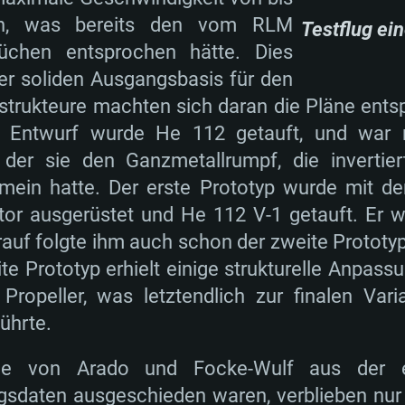
Arbeitsspeicher: 
en, was bereits den vom RLM
Testflug ei
Arbeitsspeicher: 
Arbeitsspeicher: 
rüchen entsprochen hätte. Dies
 AMD Radeon 77XX /
 neuesten Treibern
Grafikkarte: NVID
er soliden Ausgangsbasis für den
ringste Auflösung
 oder analoge AMD /
gleichbare AMD mit
DirectX 11 fähige 
Grafikkarte: Rade
Treibern (nicht äl
trukteure machten sich daran die Pläne ents
flösung des Spiels
er als 6 Monate);
neuesten Treiber
Support
AMD (Radeon RX 5
e Entwurf wurde He 112 getauft, und war 
Spiel beträgt 720p
oder höher / AMD
(nicht älter als 6
bindung
Netzwerk: Breitba
 der sie den Ganzmetallrumpf, die invertie
bindung
Netzwerk: Breitba
Netzwerk: Breitba
mein hatte. Der erste Prototyp wurde mit de
ient)
Festplatte: 60,2 GB
tor ausgerüstet und He 112 V-1 getauft. Er
bindung
ient)
Festplatte: 60,2 GB
Festplatte: 60,2 GB
arauf folgte ihm auch schon der zweite Protot
ient)
e Prototyp erhielt einige strukturelle Anpass
n Propeller, was letztendlich zur finalen Va
ührte.
ge von Arado und Focke-Wulf aus der e
ngsdaten ausgeschieden waren, verblieben nur