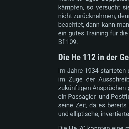
kämpfen, so versucht s
nicht zurücknehmen, denn
beachtet, dann kann man 
SYS
ein gutes Training für di
Bf 109.
Die He 112 in der G
Für PC
Im Jahre 1934 starteten 
Mindestanforderungen
Mindestanforderungen
Mindestanforderungen
im Zuge der Ausschreib
zukünftigen Ansprüchen g
ein Passagier- und Postf
Betriebssystem: Windows 10 (64
Betriebssystem: Mac OS Big Sur
Betriebssystem: neueste 64bit 
seine Zeit, da es bereit
und elliptische, invertiert
Prozessor: Dual-Core 2.2 GHz
Prozessor: Intel Core i5, 2.2 GHz
Prozessor: Dual-Core 2.4 GHz
Prozessoren werden nicht unters
Die He 70 konnten eine 