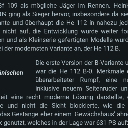
f 109 als mögliche Jäger im Rennen. Heinke
9 ging als Sieger hervor, insbesondere da sie
onnte und überhaupt die He 112 in nahezu je
nicht auf, die Entwicklung wurde weiter fo
en und als Kleinserie gefertigten Modelle wur
 der modernsten Variante an, der He 112 B.
Die erste Version der B-Variante
war die He 112 B-0. Merkmale d
änischen
überarbeiteter Rumpf, eine n
inklusive neuem Seitenruder un
eit eine recht moderne Lösung darstellte, 
e und nicht die Sicht blockierte, wie die 
 das Gestänge eher einem 'Gewächshaus' äh
 genutzt, welches in der Lage war 631 PS auf