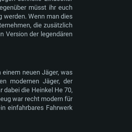
egenüber müsst ihr euch
tig werden. Wenn man dies
ternehmen, die zusätzlich
NGEN
ten Version der legendären
Für Linux
an einem neuen Jäger, was
nen modernen Jäger, der
 dabei die Heinkel He 70,
zeug war recht modern für
indows 10/11 (64bit)
ac OS Big Sur 11.0 oder neuer
buntu 20.04 64bit
ein einfahrbares Fahrwerk
ore i5 / Ryzen 5 3600 oder
ore i7 (Intel Xeon Prozessoren
ore i7
stützt)