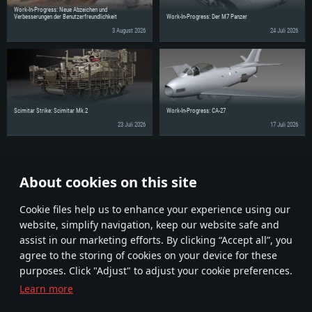
Work-In-Progress: Neue Abzeichen und
Verbesserungen der Benutzerfreundlichkeit
Work-In-Progress: Der M7 Panzer
3 August 2026
24 Juli 2026
Scimitar Strike: Scimitar Mk.2
Work-In-Progress: CA-27
23 Juli 2026
17 Juli 2026
Erzähle deinen Freunden von diesen Neuigkeiten!
About cookies on this site
Diskutiere im Forum
Сookie files help us to enhance your experience using our
website, simplify navigation, keep our website safe and
assist in our marketing efforts. By clicking “Accept all”, you
agree to the storing of cookies on your device for these
purposes. Click "Adjust" to adjust your cookie preferences.
Learn more
Geschäftsbedingungen
Cookie-Einstellungen