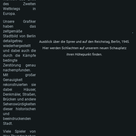
des Zweiten
Weltkriegs in
Europa.
Unsere Grafiker
haben das
zeitgemäße
Stadtbild von Berlin
detailgetreu
Ausblick über die Spree und auf den Reichstag, Berlin, 1945.
wiederhergestellt
Hier werden Schlachten auf unserem neuen Schauplatz
und dabei auch die
ihren Höhepunkt finden.
durch die Kämpfe
bedingte
Zerstörung genau
nachempfunden.
SYSTEMANFORDERUNGEN
Mit großer
Genauigkeit
rekonstruierten sie
Für PC
Für MAC
dabei Häuser,
Denkmäler, Straßen,
Für Linux
Brücken und andere
Sehenswürdigkeiten
Mindestanforderungen
Mindestanforderungen
Mindestanforderungen
dieser historischen
und
Betriebssystem: Windows 10 (64bit)
Betriebssystem: Mac OS Big Sur 11.0 oder neuer
Betriebssystem: neueste 64bit Linux Systeme
beeindruckenden
Stadt.
Prozessor: Dual-Core 2.2 GHz
Prozessor: Intel Core i5, 2.2 GHz (Intel Xeon Prozessoren werden nicht
Prozessor: Dual-Core 2.4 GHz
unterstützt)
Viele Spieler von
Arbeitsspeicher: 4GB
Arbeitsspeicher: 4 GB