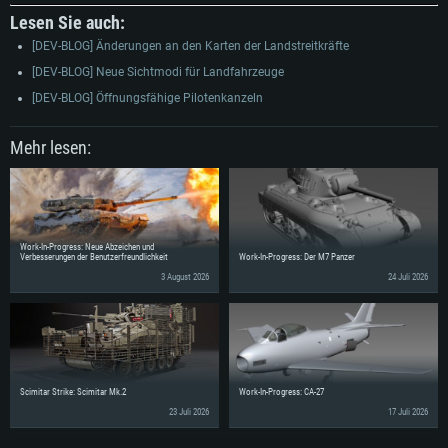
Festplatte: 60,2 GB (Full Client)
Lesen Sie auch:
[DEV-BLOG] Änderungen an den Karten der Landstreitkräfte
[DEV-BLOG] Neue Sichtmodi für Landfahrzeuge
[DEV-BLOG] Öffnungsfähige Pilotenkanzeln
Mehr lesen:
Work-In-Progress: Neue Abzeichen und
Verbesserungen der Benutzerfreundlichkeit
Work-In-Progress: Der M7 Panzer
3 August 2026
24 Juli 2026
Scimitar Strike: Scimitar Mk.2
Work-In-Progress: CA-27
23 Juli 2026
17 Juli 2026