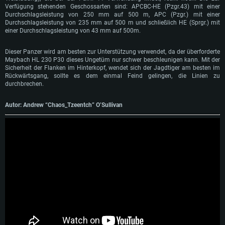
Empfohlen
Verfügung stehenden Geschossarten sind: APCBC-HE (Pzgr.43) mit einer
Betriebssystem: Windows 10/11 (64bit)
Durchschlagsleistung von 250 mm auf 500 m, APC (Pzgr.) mit einer
Betriebssystem: Mac OS Big Sur 11.0 oder neuer
Prozessor: Intel Core i5 / Ryzen 5 3600 oder besser
Betriebssystem: Ubuntu 20.04 64bit
Durchschlagsleistung von 235 mm auf 500 m und schließlich HE (Sprgr.) mit
Prozessor: Intel Core i7 (Intel Xeon Prozessoren werden nicht unterstützt)
einer Durchschlagsleistung von 43 mm auf 500m.
Arbeitsspeicher: 16 GB und mehr
Prozessor: Intel Core i7
Arbeitsspeicher: 8 GB
DirectX 11 fähige Grafikkarte oder höher mit den neuesten Treibern: NVIDIA
Arbeitsspeicher: 16 GB
Dieser Panzer wird am besten zur Unterstützung verwendet, da der überforderte
GeForce GTX 1060 oder höher / AMD Radeon RX 570 oder höher
Grafikkarte: Radeon Vega II oder höher mit Metal Support
Maybach HL 230 P30 dieses Ungetüm nur schwer beschleunigen kann. Mit der
Grafikkarte: NVIDIA 1060 mit den neuesten Treibern (nicht älter als 6
Sicherheit der Flanken im Hinterkopf, wendet sich der Jagdtiger am besten im
Netzwerk: Breitband-Internetverbindung
Netzwerk: Breitband-Internetverbindung
Monate) / vergleichbare AMD (Radeon RX 570) mit den neuesten Treibern
Rückwärtsgang, sollte es dem einmal Feind gelingen, die Linien zu
(nicht älter als 6 Monate); mit Vulkan Support
Festplatte: 60,2 GB (Full Client)
Festplatte: 60,2 GB (Full Client)
durchbrechen.
Netzwerk: Breitband-Internetverbindung
Festplatte: 60,2 GB (Full Client)
Autor: Andrew “Chaos_Tzeentch” O’Sullivan