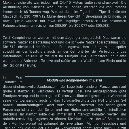
Maximalreichweite war jedoch mit 24.410 Metern äußerst eindrucksvoll. Die
Ausführung von Henschel wog über 70 Tonnen, während die von Porsche
immer noch 68 Tonnen wog. Wie bereits beim Tiger I und Tiger II hatte der
Maybach HL 230 P30 V12 Mühe dieses Gewicht in Bewegung zu bringen. Je
nach Quelle wurden nur etwa 85 Jagdtiger produziert. Die bekannten
Fahrgestellnummern reichen von 305.001 bis 305.077 oder 305.088.
SYSTEMANFORDERUNGEN
Zwei Kampfeinheiten wurden mit dem Jagdtiger ausgerüstet. Dies waren die
schwere Panzerjägerabteilung 653 und die schwere Panzerjägerabteilung 512.
Für PC
Für MAC
Die 512. diente bei der Operation Frühlingserwachen in Ungarn und später
Für Linux
sowohl an der West-, als auch an der Ostfront bei der Verteidigung des
Vaterlandes. Die 653. wurde erst im Frühjahr 1945 aufgestellt und diente
Mindestanforderungen
Mindestanforderungen
Mindestanforderungen
während der Ardennenoffensive und später an der Westfront am Rhein und in
der Region Karlsruhe.
Betriebssystem: Windows 10 (64bit)
Betriebssystem: Mac OS Big Sur 11.0 oder neuer
Betriebssystem: neueste 64bit Linux Systeme
In War
Prozessor: Dual-Core 2.2 GHz
Prozessor: Intel Core i5, 2.2 GHz (Intel Xeon Prozessoren werden nicht
Prozessor: Dual-Core 2.4 GHz
Module und Komponenten im Detail
unterstützt)
Thunder ist
Arbeitsspeicher: 4GB
Arbeitsspeicher: 4 GB
dieser eindrucksvolle Jagdpanzer in der Lage, jeden anderen Panzer auch auf
Arbeitsspeicher: 6 GB
große Distanzen zu vernichten. Er verfügt über eine ausgesprochen gute
DirectX 11 fähige Grafikkarte: AMD Radeon 77XX / NVIDIA GeForce GTX
Grafikkarte: NVIDIA 660 mit den neuesten Treibern (nicht älter als 6
Frontpanzerung und in einer guten Defensivposition mit geschützter Wanne ist
660; die geringste Auflösung für das Spiel beträgt 720p
Grafikkarte: Intel Iris Pro 5200 oder analoge AMD / Nvidia für Mac. Die
Monate) / vergleichbare AMD mit den neuesten Treibern (nicht älter als 6
seine Frontpanzerung auch für das 10,5-cm-Geschütz des T-54 und des IS-4
geringste Auflösung des Spiels beträgt 720p mit Metal Support
Monate); die geringste Auflösung für das Spiel beträgt 720p mit Vulkan
Netzwerk: Breitband-Internetverbindung
nahezu undurchdringlich. Aber trotz seiner Feuerkraft und seiner guten
Support
Netzwerk: Breitband-Internetverbindung
Panzerung ist er von den Seiten und von Hinten sehr anfällig für feindlichen
Festplatte: 21,5 GB (minimaler Client)
Netzwerk: Breitband-Internetverbindung
Beschuss. Im Kampf sollte dies immer im Hinterkopf behalten werden, um
Festplatte: 21,5 GB (minimaler Client)
notfalls rechtzeitig reagieren zu können. Die Nachladezeit der 40 Schuss aus
Festplatte: 21,5 GB (minimaler Client)
Empfohlen
dem Munitionsvorrat ist aufgrund der zweiteiligen Munition (Geschoss und
Empfohlen
Treibladung), die bei der Pa.K. 44 Verwendung findet, recht hoch. Die zur