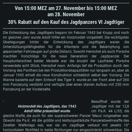
Von 15:00 MEZ am 27. November bis 15:00 MEZ
am 28. November
30% Rabatt auf den Kauf des Jagdpanzers VI Jagdtiger
Die Entwicklung des Jagdtigers begann im Februar 1943 bei Krupp und noch
im gleichen Jahr wurde Adolf Hitler ein Holzmodell vorgestellt. Die wichtigsten
Überlegungen hinter der Entwicklung des Jagdtigers waren die
Unterstützungsfähigkeiten für die Infanterie und die Bekämpfung von
gepanzerten Fahrzeugen auf große Distanz. Sowohl Henschel als auch Porsche
machten Vorschläge für die neue Generation der Jagdpanzer. Der
Hauptunterschied beider Modelle war die Anzahl der Laufräder. Porsche
verwendete acht Stück, Henschel neun. Anfangs lief die Produktion durch den
Vorrang des Panthers bei den Produktionskapazitäten nur langsam an, aber ab
Januar 1945 erhielt die neue Konstruktion schließlich selbst den Vorrang. Die
Wanne basierte auf dem Entwurf des Tiger II. wurde an der Front aber auf 260
mm Panzerung verstärkt und verfügte über einen starren Aufbau mit 250 mm
Panzerung an der Vorderseite.
Bewaffnet wurde der
Holzmodell des Jagdtigers, das 1943
Jagdtiger mit der 12,8
Adolf Hitler präsentiert wurde
cm Pa.K. 44 L/55; die
gleiche Waffe, die auch für den superschweren Panzer ‘Maus’ vorgesehen war.
Obwohl die Pa.K. 44 die größte und leistungsstärkste Panzerabwehrwaffe des
Zweiten Weltkriegs war, war sie im Jagdtiger verbaut mit jeweils 10°
horizontalem Richtfeld in beide Richtungen nur eingeschränkt schwenkbar. Die