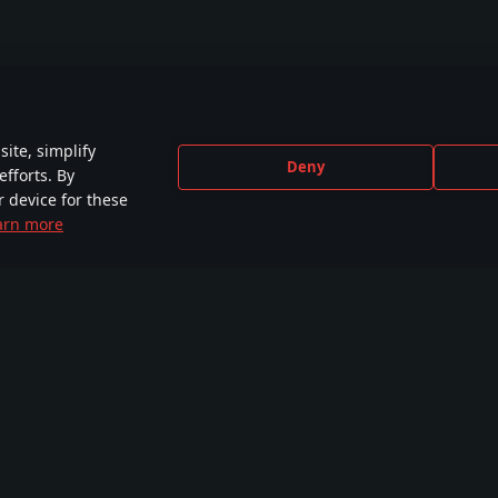
ite, simplify
Deny
efforts. By
r device for these
arn more
CEBOOK
INSTAGRAM
X
YOU
,000+ in der
440,000+ in der
230,000+ in der
2,650
munity
Community
Community
Comm
Ausbildungskurse
Werkstatt
War Thunder CDK
WT Li