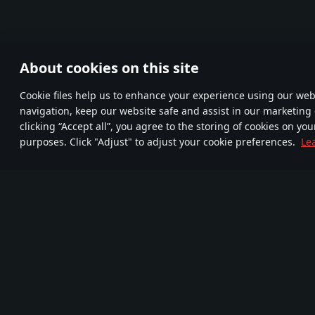
About cookies on this site
Сookie files help us to enhance your experience using our webs
navigation, keep our website safe and assist in our marketing 
clicking “Accept all”, you agree to the storing of cookies on you
purposes. Click "Adjust" to adjust your cookie preferences.
Le
Begleitet uns
FA
TELEGRAM
Mehr als 95,000,000
720
Neue Community
Spieler
Com
Spiel
Medien
Über das Spiel
Partnerprogramm