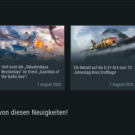
flösung des Spiels
er als 6 Monate);
neuesten Treiber
Support
AMD (Radeon RX 5
Spiel beträgt 720p
oder höher / AMD
(nicht älter als 6
bindung
Netzwerk: Breitba
bindung
Netzwerk: Breitba
Netzwerk: Breitba
ient)
Festplatte: 60,2 GB
bindung
ient)
Festplatte: 60,2 GB
Festplatte: 60,2 GB
ient)
Holt euch die „Oktyabrskaya
Ein Rabatt auf die G.91 R/4 zum 70.
Revolutsiya“ im Event „Guardian of
Jahrestag ihres Erstflugs!
the Baltic Sea“!
7 August 2026
7 August 2026
von diesen Neuigkeiten!