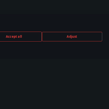
Accept all
Adjust
TUBE
TWITCH
DISCORD
,000+ in der
530,000+ in der
140,000+ in der
unity
Community
Community
Community
Esports
ve
TSS