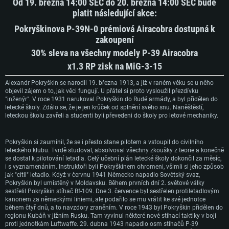
Od 19. března 14:00 SEČ do 20. března 14:00 SEČ bude
platit následující akce:
Pokryškinova P-39N-0 prémiová Airacobra dostupná k
zakoupení
30% sleva na všechny modely P-39 Airacobra
x1.3 RP zisk na MiG-3-15
Alexandr Pokryškin se narodil 19. března 1913, a již v raném věku se u něho
objevil zájem o to, jak věci fungují. U přátel si proto vysloužil přezdívku
"inženýr". V roce 1931 narukoval Pokryškin do Rudé armády, a byl přidělen do
letecké školy. Zdálo se, že je jen krůček od splnění svého snu. Naněštěstí,
leteckou školu zavřeli a studenti byli převedeni do školy pro letové mechaniky.
SYSTÉMOVÉ POŽADAVKY
Pokryškin si zaumínil, že se i přesto stane pilotem a vstoupil do civilního
leteckého klubu. Tvrdě studoval, absolvoval všechny zkoušky z teorie a konečně
PC
Mac
se dostal k pilotování letadla. Celý učební plán letecké školy dokončil za měsíc,
Linux
i s vyznamenáním. Instruktoři byli Pokryškinem ohromeni, všimli si jeho způsob
jak "cítil" letadlo. Když v červnu 1941 Německo napadlo Sovětský svaz,
Minimální
Minimální
Minimální
Pokryškin byl umístěný v Moldavsku. Během prvních dní 2. světové války
sestřelil Pokryškin stíhač Bf-109. Dne 3. července byl sestřelen protiletadlovým
OS: Windows 10 (64bitový)
OS: Mac OS Big Sur 11.0 nebo novější
OS: Většina moderních 64bitových distribucí Linuxu
kanonem za německými liniemi, ale podařilo se mu vrátit ke své jednotce
během čtyř dnů, a to navzdory zraněním. V roce 1943 byl Pokryškin přidělen do
Procesor: Dual-Core 2.2 GHz
Procesor: Core i5 (Intel Xeon není podporován)
Procesor: Dual-Core 2.4 GHz
regionu Kubáň v jižním Rusku. Tam vyvinul některé nové stíhací taktiky v boji
proti jednotkám Luftwaffe. 29. dubna 1943 napadlo osm stíhačů P-39
Operační paměť: 4 GB
Operační paměť: 6 GB
Operační paměť: 4 GB