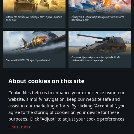
Bitevní pas sezóna 24: “Udělej si sám” a jeho Obchod s
Získejte loď Okťabrskaja Revoljucija v akci Strážce
dluhopisy!
Baltského moře!
Odstranění japonských samohybných děl Ho-Ri z
Sleva na G.91 R/4 k 70. výročí prvního letu!
výzkumného stromu a prodeje
About cookies on this site
Sdílejte novinky se svými přáteli!
Сookie files help us to enhance your experience using our
website, simplify navigation, keep our website safe and
assist in our marketing efforts. By clicking “Accept all”, you
agree to the storing of cookies on your device for these
purposes. Click "Adjust" to adjust your cookie preferences.
Learn more