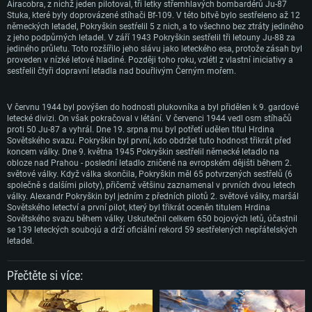
Airacobra, z nichž jeden pilotoval, tři letky střemhlavých bombardérů Ju-87
Grafická karta podpora DirectX 11: AMD Radeon 77XX / NVIDIA GeForce
Grafická karta: Intel Iris Pro 5200 (Mac) nebo srovnatelně výkonnou kartu
Grafická karta: NVIDIA 660 s nejnovějšími proprietárními ovladači (ne
Stuka, které byly doprovázené stíhači Bf-109. V této bitvě bylo sestřeleno až 12
GTX 660. Minimální podporované rozlišení hry je 720p
od AMD/Nvidia pro Mac. Minimální podporované rozlišení hry je 720p v
staršími, než půl roku) / srovnatelná karta AMD s nejnovějšími
německých letadel, Pokryškin sestŕelil 5 z nich, a to všechno bez ztráty jediného
případě použití Metal.
proprietárními ovladači (ne staršími, než půl roku); minimální podporované
z jeho podpůrných letadel. V září 1943 Pokryškin sestřelil tři letouny Ju-88 za
Připojení: Širokopásmové připojení
rozlišení hry je 720p) a s podporou Vulcan.
jediného průletu. Toto rozšířilo jeho slávu jako leteckého esa, protože zásah byl
Místo na disku: 22,1 GB
proveden v nízké letové hladiné. Později toho roku, vzlétl z vlastní iniciativy a
Místo na disku: 22,1 GB
Připojení: Širokopásmové připojení
sestřelil čtyři dopravní letadla nad bouřlivým Černým mořem.
Doporučené
Místo na disku: 22,1 GB
Doporučené
OS: Mac OS Big Sur 11.0 nebo novější
V červnu 1944 byl povýšen do hodnosti plukovníka a byl přidělen k 9. gardové
Doporučené
OS: Windows 10/11 (64bitový)
letecké divizi. On však pokračoval v létání. V červenci 1944 vedl osm stíhačů
Procesor: Core i7 (Intel Xeon není podporován)
Procesor: Intel Core i5 nebo Ryzen 5 3600 a lepší
proti 50 Ju-87 a vyhrál. Dne 19. srpna mu byl potřetí udělen titul Hrdina
OS: Ubuntu 20.04 64bit
Operační paměť: 8 GB
Sovětského svazu. Pokryškin byl první, kdo obdržel tuto hodnost třikrát před
Operační paměť: 16 GB
Procesor: Intel Core i7
koncem války. Dne 9. května 1945 Pokryškin sestřelil německé letadlo na
Grafická karta: Radeon Vega II nebo výkonnější s podporou Metal.
obloze nad Prahou - poslední letadlo zničené na evropském dějišti během 2.
Grafická karta: podpora DirectX 11: Nvidia GeForce 1060 a lepší, Radeon R
Operační paměť: 16 GB
světové války. Když válka skončila, Pokryškin měl 65 potvrzených sestřelů (6
570 a lepší
Připojení: Širokopásmové připojení
společně s dalšími piloty), přičemž většinu zaznamenal v prvních dvou letech
Grafická karta: NVIDIA 1060 s nejnovějšími proprietárními ovladači (ne
Připojení: Širokopásmové připojení
Místo na disku: 62,2 GB
války. Alexandr Pokryškin byl jedním z předních pilotů 2. světové války, maršál
staršími, než půl roku) / srovnatelná karta AMD (Radeon RX 570) s
Sovětského letectví a první pilot, který byl třikrát oceněn titulem Hrdina
nejnovějšími proprietárními ovladači (ne staršími, než půl roku) a s
Místo na disku: 62,2 GB
Sovětského svazu během války. Uskutečnil celkem 650 bojových letů, účastnil
podporou Vulcan.
se 139 leteckých soubojú a drží oficiální rekord 59 sestřelených nepřátelských
Připojení: Širokopásmové připojení
letadel.
Místo na disku: 62,2 GB
Přečtěte si více: