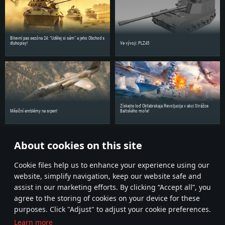
Bitevní pas sezóna 24: “Udělej si sám” a jeho Obchod s
dluhopisy!
Ve vývoji: PLZ45
Získejte loď Okťabrskaja Revoljucija v akci Strážce
Měsíční emblémy na srpen!
Baltského moře!
About cookies on this site
Sdílejte novinky se svými přáteli!
Сookie files help us to enhance your experience using our
website, simplify navigation, keep our website safe and
assist in our marketing efforts. By clicking “Accept all”, you
agree to the storing of cookies on your device for these
purposes. Click "Adjust" to adjust your cookie preferences.
Learn more