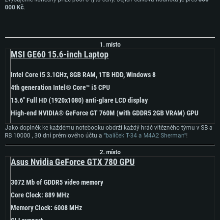
000 Kč
.
1. místo
MSI GE60 15.6-inch Laptop
Intel Core i5 3.1GHz, 8GB RAM, 1TB HDD, Windows 8
4th generation Intel® Core™ i5 CPU
15.6" Full HD (1920x1080) anti-glare LCD display
High-end NVIDIA® GeForce GT 760M (with GDDR5 2GB VRAM) GPU
SYSTÉMOVÉ POŽADAVKY
Jako doplněk ke každému notebooku obdrží každý hráč vítězného týmu v SB a
RB 10000
, 30 dní prémiového účtu a
“balíček T-34 a M4A2 Sherman”
!
PC
Mac
2. místo
Asus Nvidia GeForce GTX 780 GPU
Linux
Minimální
Minimální
Minimální
3072 Mb of GDDR5 video memory
Core Clock: 889 MHz
OS: Windows 10 (64bitový)
OS: Mac OS Big Sur 11.0 nebo novější
OS: Většina moderních 64bitových distribucí Linuxu
Memory Clock: 6008 MHz
Procesor: Dual-Core 2.2 GHz
Procesor: Core i5 (Intel Xeon není podporován)
Procesor: Dual-Core 2.4 GHz