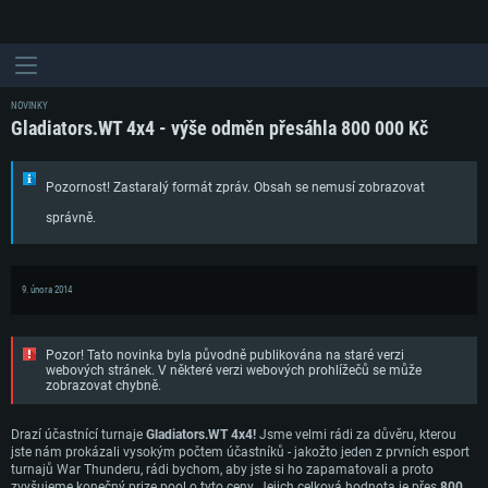
NOVINKY
Gladiators.WT 4x4 - výše odměn přesáhla 800 000 Kč
Pozornost! Zastaralý formát zpráv. Obsah se nemusí zobrazovat
správně.
9. února 2014
Pozor! Tato novinka byla původně publikována na staré verzi
webových stránek. V některé verzi webových prohlížečů se může
zobrazovat chybně.
Drazí účastnící turnaje
Gladiators.WT 4x4!
Jsme velmi rádi za důvěru, kterou
jste nám prokázali vysokým počtem účastníků - jakožto jeden z prvních esport
turnajů War Thunderu, rádi bychom, aby jste si ho zapamatovali a proto
zvyšujeme konečný prize pool o tyto ceny. Jejich celková hodnota je přes
800