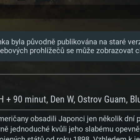
nka byla původně publikována na staré ver
webových prohlížečů se může zobrazovat c
H + 90 minut, Den W, Ostrov Guam, Bl
ričany obsadili Japonci jen několik dní p
ně jednoduché kvůli jeho slabému opevněn
pojených států od roku 1898. Vzhledem k j