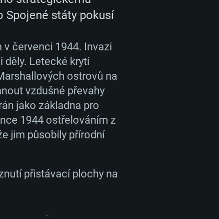
o Spojené státy pokusí
v červenci 1944. Invazi
děly. Letecké krytí
 Marshallových ostrovů na
hnout vzdušné převahy
brán jako základna pro
ence 1944 ostřelováním z
e jim působily přírodní
znutí přistávací plochy na
AVKY