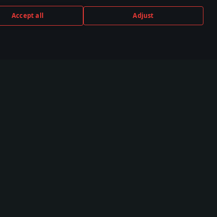
Accept all
Adjust
TUBE
TWITCH
DISCORD
,000+ v
530,000+ v
140,000+ v
nitě
komunitě
komunitě
Komunita
Esports
WT Live
TSS
Obrázky
Žebříčky svazů
Videa
Svazy
Fórum
WTCS Žebříčky
Wiki
Vyhledat hráče