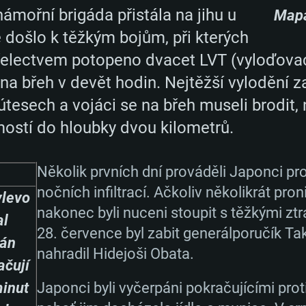
ámořní brigáda přistála na jihu u
Mapa
došlo k těžkým bojům, při kterých
Mac
electvem potopeno dvacet LVT (vyloďovací
a břeh v devět hodin. Nejtěžší vylodění zaž
Doporučené
Doporučené
Doporučené
a útesech a vojáci se na břeh museli brodit
ostí do hloubky dvou kilometrů.
vější
h distribucí
OS: Windows 10/1
OS: Mac OS Big Su
OS: Ubuntu 20.04 
Několik prvních dní prováděli Japonci p
ení podporován)
Procesor: Intel Co
Procesor: Core i7
Procesor: Intel Co
nočních infiltrací. Ačkoliv několikrát pro
vlevo
Operační paměť: 
Operační paměť: 
Operační paměť: 
nakonec byli nuceni stoupit s těžkými zt
al
28. července byl zabit generálporučík Ta
tán
 11: AMD Radeon
00 (Mac) nebo
Grafická karta: po
Grafická karta: R
Grafická karta: N
nahradil Hidejoši Obata.
ačují
. Minimální
AMD/Nvidia pro
novějšími
GeForce 1060 a le
podporou Metal.
proprietárními ovl
inut
Japonci byli vyčerpáni pokračujícími prot
0p
išení hry je 720p
ími, než půl roku)
/ srovnatelná kar