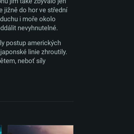
pásmové připojení
pásmové připojení
nu jim také zbývalo jen
ietárními ovladači (ne staršími,
 jižně do hor ve střední
 podporou Vulcan.
2,2 GB
2,2 GB
vzduchu i moře okolo
pásmové připojení
ddálit nevyhnutelné.
aly postup amerických
2,2 GB
japonské linie zhroutily.
tem, neboť síly