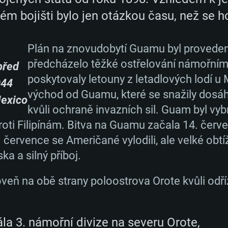
 bojišti bylo jen otázkou času, než se h
Plán na znovudobytí Guamu byl proveden 
předcházelo těžké ostřelování námořními 
před
poskytovaly letouny z letadlových lodí u
944
východ od Guamu, které se snažily dosá
exico
kvůli ochraně invazních sil. Guam byl vy
roti Filipínám. Bitva na Guamu začala 14. červ
července se Američané vylodili, ale velké obtíž
ka a silný příboj.
oveň na obě strany poloostrova Orote kvůli odří
TÉMOVÉ POŽAD
la 3. námořní divize na severu Orote,