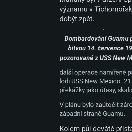
významu v Tichomořském
dobýt zpět.
Bombardování Guamu 
bitvou 14. července 1
pozorované z USS New M
další operace namířené p
lodi USS New Mexico. 21. 
překážky jako útesy, skalis
V plánu bylo zaútočit zár
západní straně Guamu.
SYS
Kolem půl deváté přistá