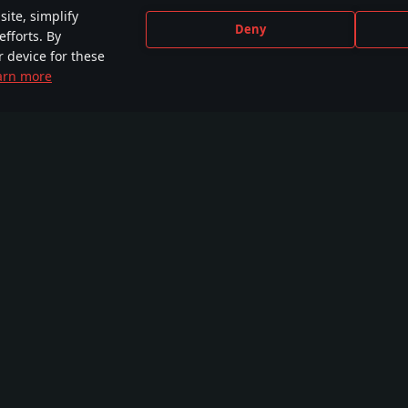
ite, simplify
Deny
efforts. By
r device for these
arn more
CEBOOK
INSTAGRAM
X
YOU
,000+ v
440,000+ v
230,000+ v
2,650
unitě
komunitě
komunitě
komu
Výcvikové mise
Dílna
War Thunder CDK
Kamufláže
Mise
Lokace
Modely