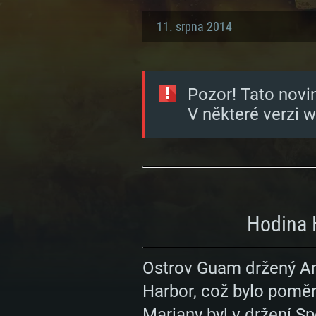
11. srpna 2014
Pozor! Tato novi
V některé verzi 
Hodina 
Ostrov Guam držený Ame
Harbor, což bylo poměr
Mariany byl v držení S