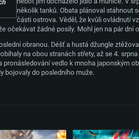
Připojení: Široko
Připojení: Široko
neboť jim docházelo jídlo a munice. V srp
ch
vějšími
nejnovějšími propr
ení
několik tanků. Obata plánoval stáhnout se
ími, než půl roku);
než půl roku) a s
Místo na disku: 6
Místo na disku: 6
části ostrova. Věděl, že kvůli ovládnutí 
hry je 720p) a s
Připojení: Široko
 očekávat žádné posily. Mohl jen na pár dní o
poslední obranou. Déšť a hustá džungle ztěžov
Místo na disku: 6
ení
robíhaly na obou stranách střety, až se 4. srpna 
a pronásledování vedlo k mnoha japonským obě
y bojovaly do posledního muže.