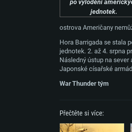
po vylodění americký
v případě použití Metal.
/ srovnatelná karta AMD s nejno
Připojení: Širokopásmové připoj
proprietárními ovladači (ne starš
jednotek.
Místo na disku: 22,1 GB
minimální podporované rozlišení 
Místo na disku: 22,1 GB
ostrova Američany nemůže
podporou Vulcan.
Hora Barrigada se stala 
Připojení: Širokopásmové připoj
jednotek. 2. až 4. srpna p
Následný ústup na sever 
Místo na disku: 22,1 GB
Japonské císařské armád
War Thunder tým
Přečtěte si více: