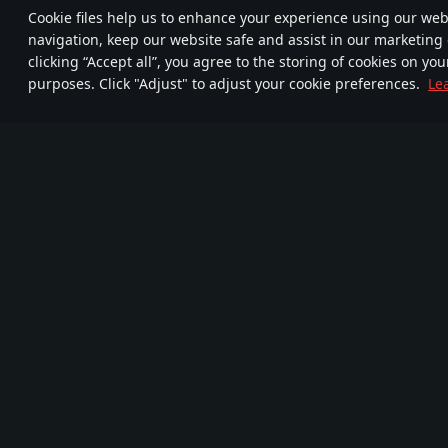
Сookie files help us to enhance your experience using our webs
navigation, keep our website safe and assist in our marketing 
clicking “Accept all”, you agree to the storing of cookies on you
purposes. Click "Adjust" to adjust your cookie preferences.
Le
Připojte se k
FA
TELEGRAM
nám
720
Nová komunita
Více než 95,000,000
kom
hráči
Hra
Média
O hře
Partnership
Novinky
Videa
Devblog
Snímky ze hry
Vojenská vozidla
Pozadí plochy
Často kladené dotazy
Soundtrack
War Thunder Mobile
Press-Kit