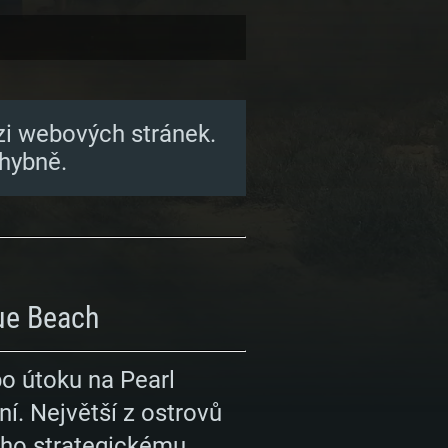
zi webových stránek.
hybně.
ue Beach
o útoku na Pearl
í. Největší z ostrovů
eho strategickému