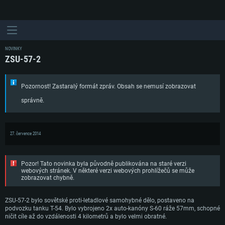
NOVINKY
ZSU-57-2
Pozornost! Zastaralý formát zpráv. Obsah se nemusí zobrazovat
správně.
27. července 2014
Pozor! Tato novinka byla původně publikována na staré verzi
SYSTÉMOVÉ POŽADAVKY
webových stránek. V některé verzi webových prohlížečů se může
zobrazovat chybně.
PC
Mac
ZSU-57-2 bylo sovětské proti-letadlové samohybné dělo, postaveno na
podvozku tanku T-54. Bylo vybrojeno 2x auto-kanóny S-60 ráže 57mm, schopné
Linux
ničit cíle až do vzdálenosti 4 kilometrů a bylo velmi obratné.