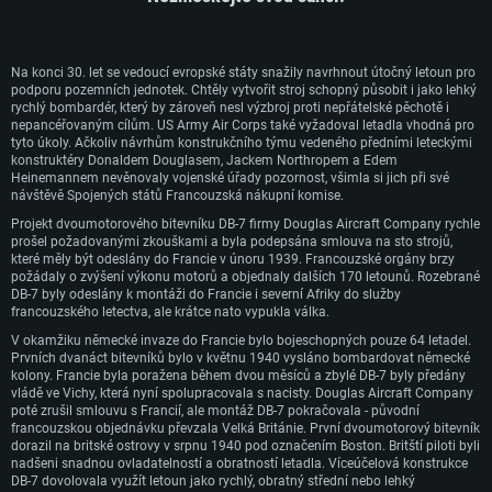
Na konci 30. let se vedoucí evropské státy snažily navrhnout útočný letoun pro
podporu pozemních jednotek. Chtěly vytvořit stroj schopný působit i jako lehký
rychlý bombardér, který by zároveň nesl výzbroj proti nepřátelské pěchotě i
nepancéřovaným cílům. US Army Air Corps také vyžadoval letadla vhodná pro
tyto úkoly. Ačkoliv návrhům konstrukčního týmu vedeného předními leteckými
konstruktéry Donaldem Douglasem, Jackem Northropem a Edem
Heinemannem nevěnovaly vojenské úřady pozornost, všimla si jich při své
návštěvě Spojených států Francouzská nákupní komise.
Projekt dvoumotorového bitevníku DB-7 firmy Douglas Aircraft Company rychle
prošel požadovanými zkouškami a byla podepsána smlouva na sto strojů,
SYSTÉMOVÉ POŽADAVKY
které měly být odeslány do Francie v únoru 1939. Francouzské orgány brzy
požádaly o zvýšení výkonu motorů a objednaly dalších 170 letounů. Rozebrané
DB-7 byly odeslány k montáži do Francie i severní Afriky do služby
PC
Mac
francouzského letectva, ale krátce nato vypukla válka.
Linux
V okamžiku německé invaze do Francie bylo bojeschopných pouze 64 letadel.
Prvních dvanáct bitevníků bylo v květnu 1940 vysláno bombardovat německé
Minimální
Minimální
Minimální
kolony. Francie byla poražena během dvou měsíců a zbylé DB-7 byly předány
vládě ve Vichy, která nyní spolupracovala s nacisty. Douglas Aircraft Company
OS: Windows 10 (64bitový)
OS: Mac OS Big Sur 11.0 nebo novější
OS: Většina moderních 64bitových distribucí Linuxu
poté zrušil smlouvu s Francií, ale montáž DB-7 pokračovala - původní
francouzskou objednávku převzala Velká Británie. První dvoumotorový bitevník
Procesor: Dual-Core 2.2 GHz
Procesor: Core i5 (Intel Xeon není podporován)
Procesor: Dual-Core 2.4 GHz
dorazil na britské ostrovy v srpnu 1940 pod označením Boston. Britští piloti byli
nadšeni snadnou ovladatelností a obratností letadla. Víceúčelová konstrukce
Operační paměť: 4 GB
Operační paměť: 6 GB
Operační paměť: 4 GB
DB-7 dovolovala využít letoun jako rychlý, obratný střední nebo lehký