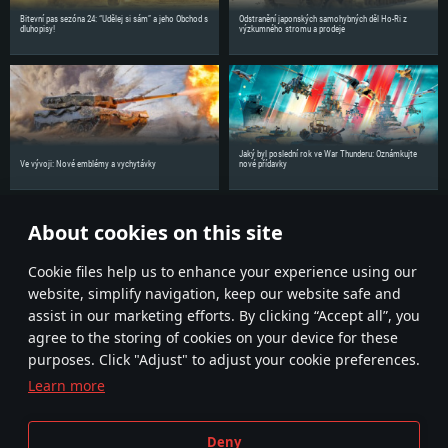
Bitevní pas sezóna 24: “Udělej si sám” a jeho Obchod s
Odstranění japonských samohybných děl Ho-Ri z
dluhopisy!
výzkumného stromu a prodeje
Jaký byl poslední rok ve War Thunderu: Oznámkujte
Ve vývoji: Nové emblémy a vychytávky
nové přídavky
About cookies on this site
Sdílejte novinky se svými přáteli!
Сookie files help us to enhance your experience using our
website, simplify navigation, keep our website safe and
assist in our marketing efforts. By clicking “Accept all”, you
agree to the storing of cookies on your device for these
purposes. Click "Adjust" to adjust your cookie preferences.
Learn more
Smluvní podmínky
Nastavení souborů cookie
Deny
Podmínky používání služby
Zákaznická podpora