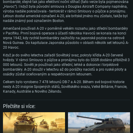
Grafická karta podpora DirectX 11: AMD Radeon 77XX / NVIDIA GeForce
Grafická karta: Intel Iris Pro 5200 (Mac) nebo srovnatelně výkonnou kartu
Grafická karta: NVIDIA 660 s nejnovějšími proprietárními ovladači (ne
bombardér, stejně tak jako efektivní noční stíhač (tato verze byla pojmenována
GTX 660. Minimální podporované rozlišení hry je 720p
od AMD/Nvidia pro Mac. Minimální podporované rozlišení hry je 720p v
staršími, než půl roku) / srovnatelná karta AMD s nejnovějšími
„Havoc“). I když byla původní smlouva s Douglas Aircraft Company naplněna,
případě použití Metal.
proprietárními ovladači (ne staršími, než půl roku); minimální podporované
výroba nadále pokračovala - tentokrát v rámci Smlouvy o půjčce a pronájmu.
Připojení: Širokopásmové připojení
rozlišení hry je 720p) a s podporou Vulcan.
Letoun dostal americké označení A-20, ale britské jméno mu zůstalo, takže byl
Místo na disku: 22,1 GB
Místo na disku: 22,1 GB
nadále známý pod označením Boston.
Připojení: Širokopásmové připojení
Doporučené
Američané používali A-20 v poměrně velkém rozsahu jako střední bombardéry
Místo na disku: 22,1 GB
Doporučené
v Pacifiku. První bojová operace s účastí několika Havoců se konala na konci
srpna 1942, kdy rychlé bombardéry zaútočily na japonské pozice na ostrově
OS: Mac OS Big Sur 11.0 nebo novější
Doporučené
OS: Windows 10/11 (64bitový)
Nová Guinea. Do kapitulace Japonska působilo v oblasti několik set letounů A-
Procesor: Core i7 (Intel Xeon není podporován)
20 Havoc.
Procesor: Intel Core i5 nebo Ryzen 5 3600 a lepší
OS: Ubuntu 20.04 64bit
Operační paměť: 8 GB
Když je do svého letectva zařadil Sovětský svaz, pokryly křídla A-20 červené
Operační paměť: 16 GB
Procesor: Intel Core i7
hvězdy. V rámci Smlouvy o půjčce a pronájmu bylo do SSSR dodáno přibližně 3
Grafická karta: Radeon Vega II nebo výkonnější s podporou Metal.
000 letounů. Sověti je používali jako střední, lehké a dokonce i torpédové
Grafická karta: podpora DirectX 11: Nvidia GeForce 1060 a lepší, Radeon R
Operační paměť: 16 GB
bombardéry. A-20 sloužil v letectvu až do porážky nacistů a pro ruské piloty a
570 a lepší
Připojení: Širokopásmové připojení
osádky zůstal oceňovaným a respektovaným letounem.
Grafická karta: NVIDIA 1060 s nejnovějšími proprietárními ovladači (ne
Připojení: Širokopásmové připojení
Místo na disku: 62,2 GB
staršími, než půl roku) / srovnatelná karta AMD (Radeon RX 570) s
Celkem bylo vyrobeno 7 478 letounů DB-7 a A-20. Během své bojové historie
nejnovějšími proprietárními ovladači (ne staršími, než půl roku) a s
Místo na disku: 62,2 GB
nesly A-20 insignie Spojených států, Sovětského svazu, Velké Británie, Francie,
podporou Vulcan.
Kanady, Austrálie a Nového Zélandu.
Připojení: Širokopásmové připojení
Místo na disku: 62,2 GB
Přečtěte si více: