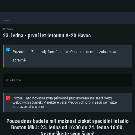
NOVINKY
23. ledna - první let letounu A-20 Havoc
Pozornost! Zastaralý formát zpráv. Obsah se nemusí zobrazovat
správně.
22. ledna 2014
Pozor! Tato novinka byla původně publikována na staré verzi
webových stránek. V některé verzi webových prohlížečů se může
zobrazovat chybně.
Pouze dnes budete mít možnost získat speciální letadlo
Boston Mk.I: 23. ledna od 16:00 do 24. ledna 16:00.
Nezmeškejte svou šanci!