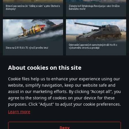
Bitevní pas sezóna 24: “Udělej si sám” a jeho Obchod s
Získejte loď Okťabrskaja Revoljucija v akci Strážce
dluhopisy!
Baltského moře!
Odstranění japonských samohybných děl Ho-Ri z
Sleva na G.91 R/4 k 70. výročí prvního letu!
výzkumného stromu a prodeje
About cookies on this site
Sdílejte novinky se svými přáteli!
Сookie files help us to enhance your experience using our
website, simplify navigation, keep our website safe and
assist in our marketing efforts. By clicking “Accept all”, you
agree to the storing of cookies on your device for these
purposes. Click "Adjust" to adjust your cookie preferences.
Learn more
Smluvní podmínky
Nastavení souborů cookie
Deny
Podmínky používání služby
Zákaznická podpora