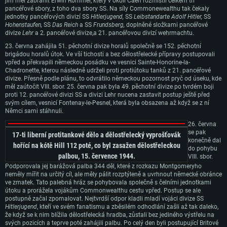
jim měl zabránit Erwin Rommel, který v okolí Caen rozmístil celkem tři
SYSTÉMOVÉ POŽADAVKY
pancéřové sbory, z toho dva sbory SS. Na síly Commonewealthu tak čekaly
jednotky pancéřových divizí SS
Hitlerjugend,
SS
Leibstandarte Adolf Hitler,
SS
Hohenstaufen,
SS
Das Reich
a SS
Frundsberg,
doplněné složkami pancéřové
PC
Mac
divize
Lehr
a 2. pancéřové divize,a 21. pancéřovou divizí wehrmachtu.
Linux
23. června zahájila 51. pěchotní divize horalů společně se 152. pěchotní
brigádou horalů útok. Ve vší tichosti a bez dělostřelecké přípravy postupovali
Minimální
Minimální
Minimální
vpřed a překvapili německou posádku ve vesnici Sainte-Honorine-la-
Chadronette, kterou následně udrželi proti protiútoku tanků z 21. pancéřové
OS: Windows 10 (64bitový)
OS: Mac OS Big Sur 11.0 nebo novější
OS: Většina moderních 64bitových distribucí Linuxu
divize. Přesně podle plánu, to odvrátilo německou pozornost pryč od úseku, kde
měl zaútočit VIII. sbor. 25. června pak byla 49. pěchotní divize po tvrdém boji
Procesor: Dual-Core 2.2 GHz
Procesor: Core i5 (Intel Xeon není podporován)
Procesor: Dual-Core 2.4 GHz
proti 12. pancéřové divizi SS a divizi Lehr nucena zastavit postup ještě před
Operační paměť: 4 GB
Operační paměť: 6 GB
Operační paměť: 4 GB
svým cílem, vesnicí Fontenay-le-Pesnel, která byla obsazena až když se z ní
Němci sami stáhnuli.
Grafická karta podpora DirectX 11: AMD Radeon 77XX / NVIDIA GeForce
Grafická karta: Intel Iris Pro 5200 (Mac) nebo srovnatelně výkonnou kartu
Grafická karta: NVIDIA 660 s nejnovějšími proprietárními ovladači (ne
GTX 660. Minimální podporované rozlišení hry je 720p
od AMD/Nvidia pro Mac. Minimální podporované rozlišení hry je 720p v
staršími, než půl roku) / srovnatelná karta AMD s nejnovějšími
26. června
případě použití Metal.
proprietárními ovladači (ne staršími, než půl roku); minimální podporované
se pak
17-ti liberní protitankové
dělo a dělostřelecký vyprošťovák
Připojení: Širokopásmové připojení
rozlišení hry je 720p) a s podporou Vulcan.
konečně dal
Místo na disku: 22,1 GB
hořící na kótě Hill 112 poté, co byl zasažen dělostřeleckou
do pohybu
Místo na disku: 22,1 GB
Připojení: Širokopásmové připojení
palbou, 15. července 1944.
VIII. sbor.
Doporučené
Místo na disku: 22,1 GB
Podporovala jej barážová palba 344 děl, které z rozkazu Montgomeryho
Doporučené
neměly mířit na určitý cíl, ale měly pálit rozptýleně a uvrhnout německé obránce
OS: Mac OS Big Sur 11.0 nebo novější
ve zmatek. Tato palebná hráz se pohybovala společně s čelními jednotkami
Doporučené
OS: Windows 10/11 (64bitový)
útoku a prorážela vojákům Commonwealthu cestu vpřed. Postup se ale
Procesor: Core i7 (Intel Xeon není podporován)
Procesor: Intel Core i5 nebo Ryzen 5 3600 a lepší
postupně začal zpomalovat. Nejtvrdší odpor kladli mladí vojáci divize SS
OS: Ubuntu 20.04 64bit
Operační paměť: 8 GB
Hitlerjugend
, kteří ve svém fanatismu a zběsilém odhodlání zašli až tak daleko,
Operační paměť: 16 GB
Procesor: Intel Core i7
že když se k nim blížila dělostřelecká hradba, zůstali bez jediného výstřelu na
Grafická karta: Radeon Vega II nebo výkonnější s podporou Metal.
svých pozicích a teprve poté zahájili palbu. Po celý den byli postupující Britové
Grafická karta: podpora DirectX 11: Nvidia GeForce 1060 a lepší, Radeon R