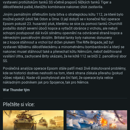
Operační paměť: 16 GB
vystaveni protiútokům tanků SS včetně praporů těžkých tanků Tiger a
570 a lepší
Připojení: Širokopásmové připojení
dělostřelecké palbě, kterážto kombinace nakonec útok zastavila.
Grafická karta: NVIDIA 1060 s nejnovějšími proprietárními ovladači (ne
Připojení: Širokopásmové připojení
Místo na disku: 62,2 GB
staršími, než půl roku) / srovnatelná karta AMD (Radeon RX 570) s
Jiným památným střetnutím byla bitva o strategickou kótu 112, ze které bylo
nejnovějšími proprietárními ovladači (ne staršími, než půl roku) a s
Místo na disku: 62,2 GB
možné pokrýt údolí řek Odon a Orne. O její dobytí se v konečné fázi operace
podporou Vulcan.
Epsom pokusil 23. husarský pluk, kterému se sice za pomoci tanků Churchill
podařilo dobýt severní úbočí kopce a vytlačit obránce z vrcholu, ale nebyli
Připojení: Širokopásmové připojení
schopni postupovat dál kvůli silnému opevnění na odvrácené straně kopce a
Místo na disku: 62,2 GB
německým pancéřovým divizím. Britské tanky byly nakonec donuceny
se z kopce stáhnout a vrchol byl držen plukem The Rifle Brigade, jež byl
vystaven těžkému dělostřeleckému a minometnému bombardování a který se
nakonec musel stáhnout také a přenechat kótu Němcům, neboť dešifrované
vysílání Ultra, zachycené Brity ukázalo, že ke kótě 112 se blíží 2. pancéřový sbor
SS.
Poválečná analýza operace Epsom stále patří mezi živě diskutované problémy,
kde se historici dodnes neshodli na tom, která strana získala převahu (pokud
vůbec nějaká). Nade vší pochybnost ale ční fakt, že operace byla velice
nákladným podnikem jak pro Spojence, tak pro Němce.
War Thunder tým
Přečtěte si více: