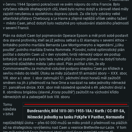
v červnu 1944 Spojenci pokračovali ve svém náporu do nitra Francie. Bylo
vytyčeno několik strategických cílů, které bylo nutno dobýt a zároveň které měly
zajistit nerušenou a spolehlivou dopravu zásob. Za cíle byly vybrány velké
atlantické přístavy Cherbourg a Le Havre a zřejmě nejtěžší oříšek celého tažení
– město Caen, jehož dobytí bylo nezbytné pro vybudování stabilního předmostí
v severní Francii.
Plán na dobytí Caen byl pojmenován Operace Epsom a měl proti sobě postavit
dva slavné protivníky, kteří se již jednou setkali u El Alamejnu v severní Africe –
britského polního maršála Bernarda Law Montgomeryho a legendární „Lišku
pouště“, polního maršála Erwina Rommela. Původní, notně optimistický plán
počítal s dobytím Caen už v den vylodění, tvrdý německý odpor ale postup
britských sil zastavil a bylo tedy nutné přijít s novým plánem na dobytí tohoto
nesmírně důležitého města i jeho okolí. Plán počítal s tím, že síly
Commonwealthu za mohutné vzdušné podpory obejdou Caen po křídlech a
sevřou město do kleští. Útoku se měly zúčastnit tři armádní sbory – XXX. sbor,
VIII. sbor a I. sbor. I. sbor zahrnující 51. pěchotní divizi horalů měl zaútočit
směrem na jih z předmostí na řece Orne a navázat na sebe jednotky německé
21. pancéřové divize. XXX. sbor měl následně společně s 49. pěchotní divizí a
8. obrněnou brigádou (slavné „Krysy pouště“) zaútočit na východní křídlo
německých sil a zabezpečit bok VIII. sboru
Tomu
náležela
Bundesarchiv, Bild 101I-301-1955-18A / Kurth / CC-BY-SA,
v bitvě
Německé jednotky na tanku PzKpfw V Panther, Normandie
nejdůležitější úloha – přes 60 000 mužů se mělo probít z předmostí na plážích
až na strategickou vyvýšeninu nad Caen u vesnice Bretteville-sur-Laize. V tom