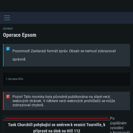
NOVINKY
Operace Epsom
Pozornost! Zastaralý formát zpráv. Obsah se nemusí zobrazovat
správně.
1. července 2014
Pozor! Tato novinka byla původně publikována na staré verzi
webových stránek. V některé verzi webových prohlížečů se může
zobrazovat chybně.
Po
úspěšném
Tank Churchill pohybující se směrem k vesnici Tourville, k
vylodění
přípravě na útok na Hill 112
v Normandii