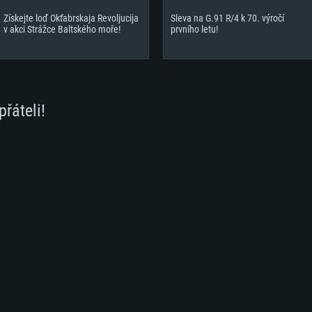
Získejte loď Okťabrskaja Revoljucija
Sleva na G.91 R/4 k 70. výročí
v akci Strážce Baltského moře!
prvního letu!
přáteli!