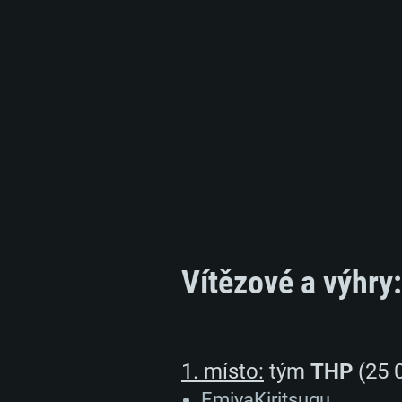
Vítězové a výhry:
SYS
1. místo:
tým
THP
(25 
EmiyaKiritsugu