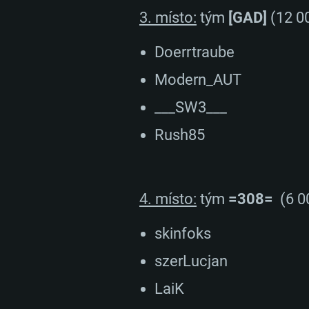
Místo na disku: 22,1 GB
minimální podporované rozlišení 
3. místo:
tým
[GAD]
(12 0
Místo na disku: 22,1 GB
podporou Vulcan.
Doerrtraube
Připojení: Širokopásmové připoj
Modern_AUT
Místo na disku: 22,1 GB
___SW3___
Rush85
4. místo:
tým
=308=
(6 0
skinfoks
szerLucjan
LaiK