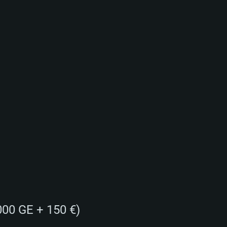
TÉMOVÉ POŽAD
000 GE + 150 €)