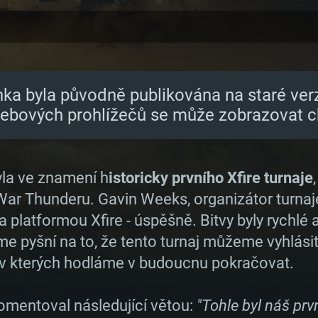
nka byla původně publikována na staré ver
webových prohlížečů se může zobrazovat c
la ve znamení h
istoricky prvního Xfire turnaje
ar Thunderu. Gavin Weeks, organizátor turnaje
 platformou Xfire - úspěšně. Bitvy byly rychlé
me pyšní na to, že tento turnaj můžeme vyhlásit
 v kterých hodláme v budoucnu pokračovat.
 komentoval následující větou:
"Tohle byl náš prv