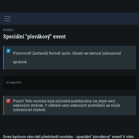
NOVINKY
Speciální "plovákový" event
Pozornost! Zastaralý formát zpráv. Obsah se nemusí zobrazovat
správně.
22. ledna 2014
Pozor! Tato novinka byla původně publikována na staré verzi
webových stránek. V některé verzi webových prohlížečů se může
zobrazovat chybně.
Dnes bychom vám rádi představili novinku - speciální "plovákový" event! V něm