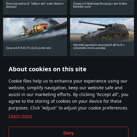
570 a lepší
Připojení: Širokopásmové připojení
Bitevní pas sezóna 24: “Udělej si sám” a jeho Obchod s
Získejte loď Okťabrskaja Revoljucija v akci Strážce
Grafická karta: NVIDIA 1060 s nejnovějšími proprietárními ovladači (ne
dluhopisy!
Baltského moře!
Připojení: Širokopásmové připojení
Místo na disku: 62,2 GB
staršími, než půl roku) / srovnatelná karta AMD (Radeon RX 570) s
nejnovějšími proprietárními ovladači (ne staršími, než půl roku) a s
Místo na disku: 62,2 GB
podporou Vulcan.
Připojení: Širokopásmové připojení
Místo na disku: 62,2 GB
Odstranění japonských samohybných děl Ho-Ri z
Sleva na G.91 R/4 k 70. výročí prvního letu!
výzkumného stromu a prodeje
About cookies on this site
Sdílejte novinky se svými přáteli!
Сookie files help us to enhance your experience using our
website, simplify navigation, keep our website safe and
assist in our marketing efforts. By clicking “Accept all”, you
agree to the storing of cookies on your device for these
purposes. Click "Adjust" to adjust your cookie preferences.
Learn more
Smluvní podmínky
Nastavení souborů cookie
Deny
Podmínky používání služby
Zákaznická podpora