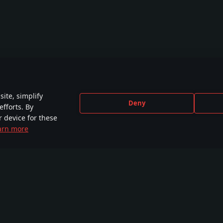
ite, simplify
Deny
efforts. By
r device for these
arn more
CEBOOK
INSTAGRAM
X
YOU
,000+ v
440,000+ v
230,000+ v
2,650
unitě
komunitě
komunitě
komu