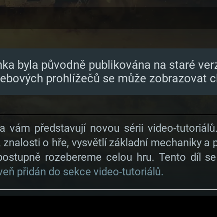
nka byla původně publikována na staré ver
webových prohlížečů se může zobrazovat c
 vám představují novou sérii video-tutori
i, znalosti o hře, vysvětlí základní mechaniky 
postupně rozebereme celou hru. Tento díl s
oveň přidán do sekce video-tutoriálů.