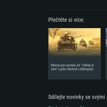
Připojení: Širokopásmové připoj
Místo na disku: 22,1 GB
Přečtěte si více:
Bitevní pas sezóna 24: “Udělej si
sám” a jeho Obchod s dluhopisy!
Sdílejte novinky se svými 