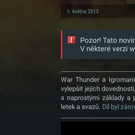
1. května 2015
Pozor! Tato novi
V některé verzi 
War Thunder a Igromania
vylepšit jejich dovednost
s naprostými základy a 
letek a svazů.
Díl byl zár