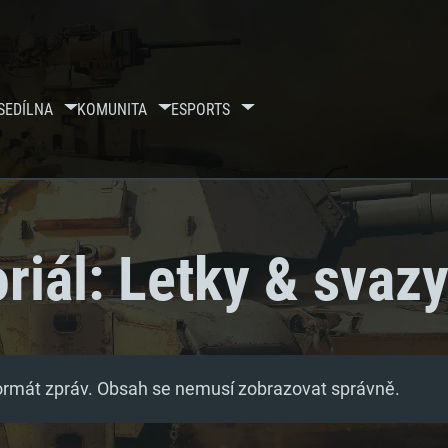
SE
DÍLNA
KOMUNITA
ESPORTS
riál: Letky & svaz
formát zpráv. Obsah se nemusí zobrazovat správně.