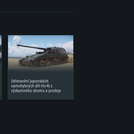
2,2 GB
Odstranění japonských
samohybných děl Ho-Ri z
výzkumného stromu a prodeje