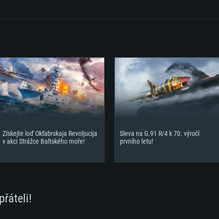
Místo na disku: 6
ení
Získejte loď Okťabrskaja Revoljucija
Sleva na G.91 R/4 k 70. výročí
v akci Strážce Baltského moře!
prvního letu!
přáteli!