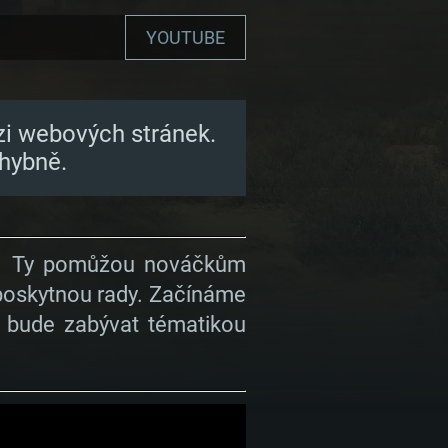
YOUTUBE
zi webových stránek.
hybně.
álů. Ty pomůžou nováčkům
a poskytnou rady. Začínáme
e bude zabývat tématikou