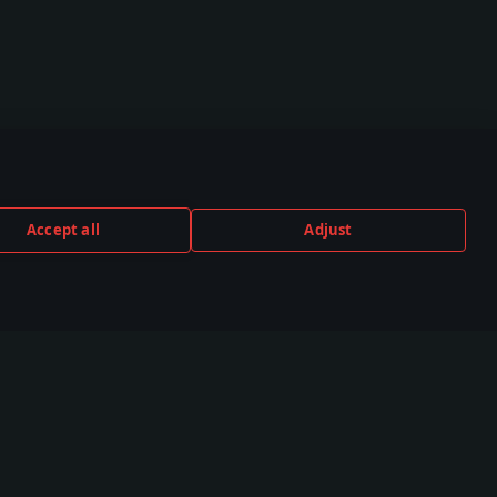
Accept all
Adjust
TUBE
TWITCH
DISCORD
,000+ v
530,000+ v
140,000+ v
nitě
komunitě
komunitě