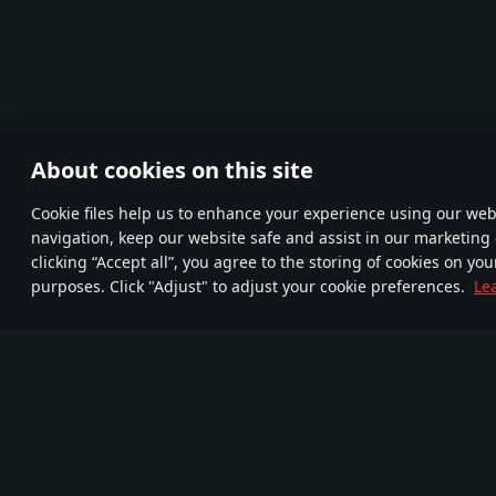
About cookies on this site
Сookie files help us to enhance your experience using our webs
navigation, keep our website safe and assist in our marketing 
clicking “Accept all”, you agree to the storing of cookies on you
purposes. Click "Adjust" to adjust your cookie preferences.
Le
Připojte se k
FA
TELEGRAM
nám
720
Nová komunita
Více než 95,000,000
kom
hráči