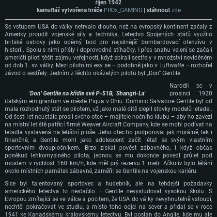
říjen 1942
kamufláž vytvořena hráče
PROx_GAMING
| stáhnout
zde
Se vstupem USA do války netrvalo dlouho, než na evropský kontinent začaly z
Ameriky proudit vojenské síly a technika. Letectvo Spojených států využilo
britské ostrovy jako opěrný bod pro nejsilnější bombardovací ofenzívu v
historii. Spolu s nimi přišly i doprovodné stíhačky. I přes snahu velení se začali
američtí piloti těšit zájmu veřejnosti, když sbírali sestřely v množství neviděném
od dob 1. sv. války. Mezi pilotními esy se – podobně jako v Luftwaffe – rozhořel
závod o sestřely. Jedním z těchto okázalých pilotů byl „Don“ Gentile.
Narodil se v
'Don' Gentile na křídle své P-51B, 'Shangri-La'
prosinci 1920
italským emigrantům ve městě Piqua v Ohiu. Dominic Salvatore Gentile byl od
mala rozhodnutý stát se pilotem, už jako malé dítě slepil stovky modelů letadel.
Od šesti let neustále prosil svého otce – majitele nočního klubu – aby ho zavezl
na místní letiště patřící firmě Weaver Aircraft Company, kde se mohl podívat na
letadla vystavená na letištní ploše. Jeho otec ho podporoval jak morálně, tak i
finančně, a Gentile mohl jako adolescent začít létat se svým vlastním
sportovním dvouplošníkem. Brzo získal pověst zábavného, i když občas
poněkud lehkomyslného pilota, jednou se mu dokonce povedl průlet pod
mostem v rychlost 160 km/h, kde měl prý rezervu 1 metr. Ačkoliv bylo létání
okolo místních památek zábavné, zaměřil se Gentile na vojenskou kariéru.
Sice byl talentovaný sportovec a hudebník, ale na tehdejší požadavky
amerického letectva to nestačilo – Gentile nevystudoval vysokou školu. S
Evropou zmítající se ve válce a pocitem, že USA do války nevyhnutelně vstoupí,
nechtěl pokračovat ve studiu, a místo toho odjel na sever a přidal se v roce
1941 ke Kanadskému královskému letectvu. Byl poslán do Anglie, kde mu ale