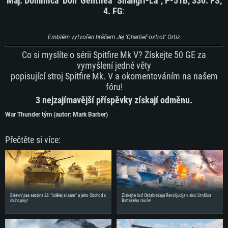
Maj. Dominica ‘Don’ Gentilea "Shangri-La", P-51B, 336. FS,
4. FG
:
Emblém vytvořen hráčem Jej 'CharlieFoxtrot' Ortiz
Co si myslíte o sérii Spitfire Mk V? Získejte 50 GE za
vymyšlení jedné věty
popisující stroj Spitfire Mk. V a okomentováním na našem
fóru!
3 nejzajímavější příspěvky získají odměnu.
War Thunder tým (autor: Mark Barber)
Přečtěte si více:
Bitevní pas sezóna 24: “Udělej si sám” a jeho Obchod s
Získejte loď Okťabrskaja Revoljucija v akci Strážce
dluhopisy!
Baltského moře!