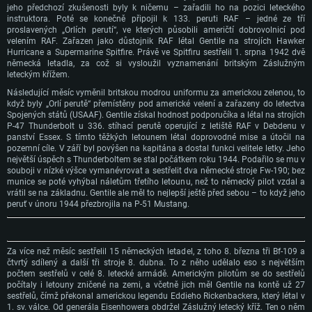
jeho předchozí zkušenosti byly k ničemu – zařadili ho na pozici leteckého
instruktora. Poté se konečně připojil k 133. peruti RAF – jedné ze tří
proslavených „Orlích perutí“, ve kterých působili američtí dobrovolnicí pod
velením RAF. Zařazen jako důstojnik RAF létal Gentile na strojích Hawker
Hurricane a Supermarine Spitfire. Právě ve Spitfiru sestřelil 1. srpna 1942 dvě
německá letadla, za což si vysloužil vyznamenání britským Záslužným
leteckým křížem.
Následující měsíc vyměnil britskou modrou uniformu za americkou zelenou, to
když byly „Orlí perutě“ přemístěny pod americké velení a zařazeny do letectva
Spojených států (USAAF). Gentile získal hodnost podporučíka a létal na strojích
P-47 Thunderbolt u 336. stíhací perutě operující z letiště RAF v Debdenu v
SYSTÉMOVÉ POŽADAVKY
panství Essex. S tímto těžkých letounem létal doprovodné mise a útočil na
pozemní cíle. V září byl povýšen na kapitána a dostal funkci velitele letky. Jeho
největší úspěch s Thunderboltem se stal počátkem roku 1944. Podařilo se mu v
PC
Mac
souboji v nízké výšce vymanévrovat a sestřelit dva německé stroje Fw-190; bez
munice se poté vyhýbal náletům třetího letounu, než to německý pilot vzdal a
Linux
vrátil se na základnu. Gentile ale měl to nejlepší ještě před sebou – to když jeho
peruť v únoru 1944 přezbrojila na P-51 Mustang.
Minimální
Minimální
Minimální
OS: Windows 10 (64bitový)
OS: Mac OS Big Sur 11.0 nebo novější
OS: Většina moderních 64bitových distribucí Linuxu
Za více než měsíc sestřelil 15 německých letadel, z toho 8. března tři Bf-109 a
Procesor: Dual-Core 2.2 GHz
Procesor: Core i5 (Intel Xeon není podporován)
Procesor: Dual-Core 2.4 GHz
čtvrtý sdílený a další tři stroje 8. dubna. To z něho udělalo eso s největším
Operační paměť: 4 GB
Operační paměť: 6 GB
Operační paměť: 4 GB
počtem sestřelů v celé 8. letecké armádě. Americkým pilotům se do sestřelů
počítaly i letouny zničené na zemi, a včetně jich měl Gentile na kontě už 27
Grafická karta podpora DirectX 11: AMD Radeon 77XX / NVIDIA GeForce
Grafická karta: Intel Iris Pro 5200 (Mac) nebo srovnatelně výkonnou kartu
Grafická karta: NVIDIA 660 s nejnovějšími proprietárními ovladači (ne
sestřelů, čímž překonal americkou legendu Eddieho Rickenbackera, který létal v
GTX 660. Minimální podporované rozlišení hry je 720p
od AMD/Nvidia pro Mac. Minimální podporované rozlišení hry je 720p v
staršími, než půl roku) / srovnatelná karta AMD s nejnovějšími
1. sv. válce. Od generála Eisenhowera obdržel Záslužný letecký kříž. Ten o něm
případě použití Metal.
proprietárními ovladači (ne staršími, než půl roku); minimální podporované