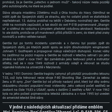
Připojení: Širokopásmové připojení
prohlásil, že je Gentile „Letectvo o jednom muži“ - takový název nesla později
rozlišení hry je 720p) a s podporou Vulcan.
Místo na disku: 22,1 GB
jeho autobiografie, na které se podílel.
Místo na disku: 22,1 GB
Připojení: Širokopásmové připojení
Sláva stoupla mladému 23letému muži z Ohia trochu do hlavy. Odmítnul se
Doporučené
Místo na disku: 22,1 GB
vrátit zpět do Spojených států ze strachu, aby ho ostatní piloti ve statistikách
Doporučené
nepředehnali. 13. dubna probíhal na letišti v Debdenu novinářský den. Gentile
OS: Mac OS Big Sur 11.0 nebo novější
chtěl na novináře zapůsobit, a tak skočil do své P-51B pojmenované „Shangri-
Doporučené
OS: Windows 10/11 (64bitový)
la“ a vzlétnul do vzduchu s úmyslem předvést vzdušnou akrobacii. Nedopadlo
Procesor: Core i7 (Intel Xeon není podporován)
to ale dobře, protože se při manévrech příliš přiblížil k zemi, do které před zraky
Procesor: Intel Core i5 nebo Ryzen 5 3600 a lepší
OS: Ubuntu 20.04 64bit
novinářů a svého velitele narazil.
Operační paměť: 8 GB
Operační paměť: 16 GB
Procesor: Intel Core i7
Gentile byl po tomto incidentu uzemněn a v červnu byl poslán zpět do
Grafická karta: Radeon Vega II nebo výkonnější s podporou Metal.
Grafická karta: podpora DirectX 11: Nvidia GeForce 1060 a lepší, Radeon R
Spojených států, po kterých jezdil spolu se svým dlouhodobým wingmanem
Operační paměť: 16 GB
570 a lepší
Připojení: Širokopásmové připojení
Johnem T. Godfreyem a propagoval nákup válečných dluhopisů. Konec války
Grafická karta: NVIDIA 1060 s nejnovějšími proprietárními ovladači (ne
ho zastihnul na pozici majora a Gentile se rozhodl v letectvu setrvat i po jeho
Připojení: Širokopásmové připojení
Místo na disku: 62,2 GB
staršími, než půl roku) / srovnatelná karta AMD (Radeon RX 570) s
změně na USAF v roce 1947. Byl zaměstnán jako testovací pilot a instruktor
nejnovějšími proprietárními ovladači (ne staršími, než půl roku) a s
střelby, než se v roce 1949 rozhodl z armády odejít a věnovat se studiu
Místo na disku: 62,2 GB
podporou Vulcan.
vojenské historie na univerzitě v Marylandu.
Připojení: Širokopásmové připojení
V lednu 1951 Dominic Gentile tragicky zahynul při pilotáží proudového letounu
T-33, což byla trénovací verze stroje F-80 Shooting Star. Zanechal za sebou
Místo na disku: 62,2 GB
ženu a tři syny. „Don“ Gentile byl od přírody nadaný pilot, který byl díky svému
okázalému chování populární mezi vrstevníky. Jeho celkový počet sestřelů se
zastavil na čísle 19,83 u USAAF, spolu s dalšími 2 sestřely u RAF. V roce 1962
byla na jeho počest pojmenována letecká základna a v roce 1995 byl uveden
do americké letecké Síně slávy.
V jedné z následujících aktualizací přidáme emblém