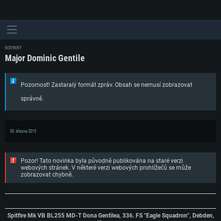
NOVINKY
Major Dominic Gentile
Pozornost! Zastaralý formát zpráv. Obsah se nemusí zobrazovat
správně.
30. března 2015
Pozor! Tato novinka byla původně publikována na staré verzi
webových stránek. V některé verzi webových prohlížečů se může
zobrazovat chybně.
Spitfire Mk VB BL255 MD-T Dona Gentilea, 336. FS "Eagle Squadron", Debden,