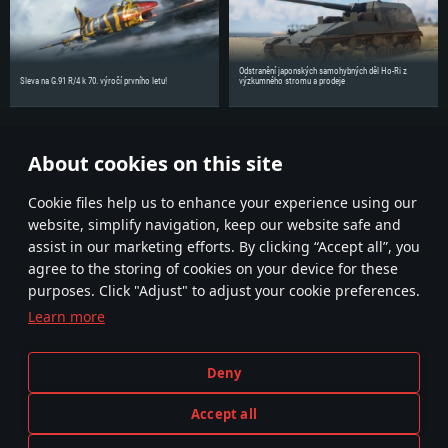
Odstranění japonských samohybných děl Ho-Ri z
Sleva na G.91 R/4 k 70. výročí prvního letu!
výzkumného stromu a prodeje
Sdílejte novinky se svými přáteli!
About cookies on this site
Diskutujte na fóru
Сookie files help us to enhance your experience using our
website, simplify navigation, keep our website safe and
assist in our marketing efforts. By clicking “Accept all”, you
agree to the storing of cookies on your device for these
purposes. Click "Adjust" to adjust your cookie preferences.
Learn more
Smluvní podmínky
Nastavení souborů cookie
Deny
Podmínky používání služby
Zákaznická podpora
Pravidla soukromí
Accept all