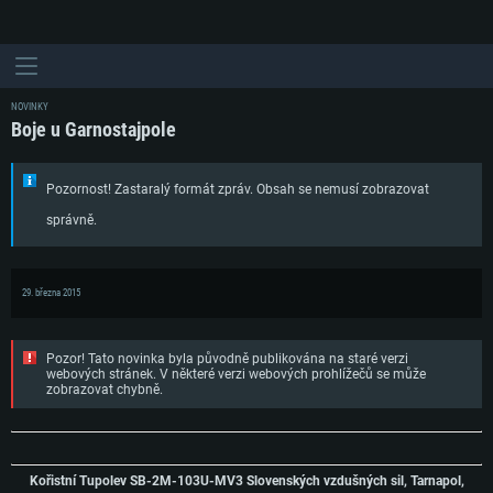
NOVINKY
Boje u Garnostajpole
Pozornost! Zastaralý formát zpráv. Obsah se nemusí zobrazovat
správně.
29. března 2015
Pozor! Tato novinka byla původně publikována na staré verzi
webových stránek. V některé verzi webových prohlížečů se může
zobrazovat chybně.
Kořistní Tupolev SB-2M-103U-MV3 Slovenských vzdušných sil, Tarnapol,