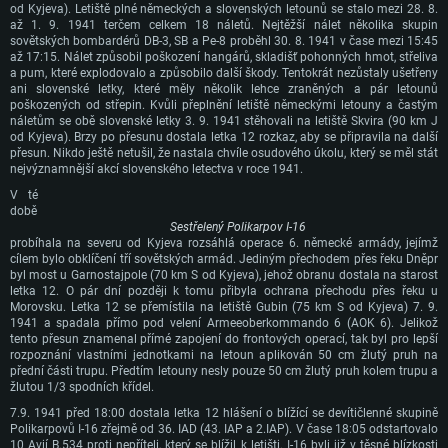
od Kyjeva). Letiště plné německých a slovenských letounů se stalo mezi 28. 8.
až 1. 9. 1941 terčem celkem 18 náletů. Nejtěžší nálet několika skupin
sovětských bombardérů DB-3, SB a Pe-8 proběhl 30. 8. 1941 v čase mezi 15:45
až 17:15. Nálet způsobil poškození hangárů, skladišť pohonných hmot, střeliva
a pum, které explodovalo a způsobilo další škody. Tentokrát nezůstaly ušetřeny
ani slovenské letky, které měly několik lehce zraněných a pár letounů
poškozených od střepin. Kvůli přeplnění letiště německými letouny a častým
náletům se obě slovenské letky 3. 9. 1941 stěhovali na letiště Skvira (90 km J
od Kyjeva). Brzy po přesunu dostala letka 12 rozkaz, aby se připravila na další
přesun. Nikdo ještě netušil, že nastala chvíle osudového úkolu, který se měl stát
nejvýznamnější akcí slovenského letectva v roce 1941.
V té
SYSTÉMOVÉ POŽADAVKY
době
Sestřelený Polikarpov I-16
probíhala na severu od Kyjeva rozsáhlá operace 6. německé armády, jejímž
PC
Mac
cílem bylo obklíčení tří sovětských armád. Jediným přechodem přes řeku Dněpr
byl most u Garnostajpole (70 km S od Kyjeva), jehož obranu dostala na starost
Linux
letka 12. O pár dní později k tomu přibyla ochrana přechodu přes řeku u
Morovsku. Letka 12 se přemístila na letiště Gubin (75 km S od Kyjeva) 7. 9.
Minimální
Minimální
Minimální
1941 a spadala přímo pod velení Armeeoberkommando 6 (AOK 6). Jelikož
tento přesun znamenal přímé zapojení do frontových operací, tak byl pro lepší
OS: Windows 10 (64bitový)
OS: Mac OS Big Sur 11.0 nebo novější
OS: Většina moderních 64bitových distribucí Linuxu
rozpoznání vlastními jednotkami na letoun aplikován 50 cm žlutý pruh na
Procesor: Dual-Core 2.2 GHz
Procesor: Core i5 (Intel Xeon není podporován)
Procesor: Dual-Core 2.4 GHz
přední části trupu. Předtím letouny nesly pouze 50 cm žlutý pruh kolem trupu a
žlutou 1/3 spodních křídel.
Operační paměť: 4 GB
Operační paměť: 6 GB
Operační paměť: 4 GB
7.9. 1941 před 18:00 dostala letka 12 hlášení o blížící se devítičlenné skupině
Grafická karta podpora DirectX 11: AMD Radeon 77XX / NVIDIA GeForce
Grafická karta: Intel Iris Pro 5200 (Mac) nebo srovnatelně výkonnou kartu
Grafická karta: NVIDIA 660 s nejnovějšími proprietárními ovladači (ne
Polikarpovů I-16 zřejmě od 36. IAD (43. IAP a 2.IAP). V čase 18:05 odstartovalo
GTX 660. Minimální podporované rozlišení hry je 720p
od AMD/Nvidia pro Mac. Minimální podporované rozlišení hry je 720p v
staršími, než půl roku) / srovnatelná karta AMD s nejnovějšími
10 Avií B.534 proti nepříteli, který se blížil k letišti. I-16 byli již v těsné blízkosti