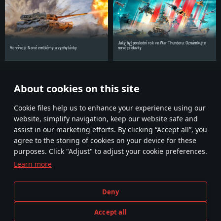
Jaký byl poslední rok ve War Thunderu: Oznámkujte
Ve vývoji: Nové emblémy a vychytávky
nové přídavky
Sdílejte novinky se svými přáteli!
About cookies on this site
Diskutujte na fóru
Сookie files help us to enhance your experience using our
website, simplify navigation, keep our website safe and
assist in our marketing efforts. By clicking “Accept all”, you
agree to the storing of cookies on your device for these
purposes. Click "Adjust" to adjust your cookie preferences.
Learn more
Smluvní podmínky
Nastavení souborů cookie
Deny
Podmínky používání služby
Zákaznická podpora
Pravidla soukromí
Accept all