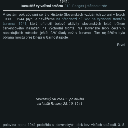
1941;
kamufláž vytvořená hráčem
-313- Paegas
|
stáhnout zde
V šestém pokračování seriálu Historie Slovenských vzdušných zbraní v letech
1939 – 1944 plynule navážeme
na předchozí díl SVZ na východní frontě v
červenci 1941
, který přiblížil bojové aktivity slovenských letců během
červencového nasazení na východní frontě. Na slovenské letky čekaly v
následujících měsících ještě těžší úkoly než v červenci. Tím nejtěžším byla
obrana mostu přes Dněpr u Garnostajpole.
První
Slovenský SB 2M-103 po havárii
na letišti Rzesno, 28. 10. 1941
polovina srpna 1941 proběhla u slovenských letek bez větších událostí. 3. 8.