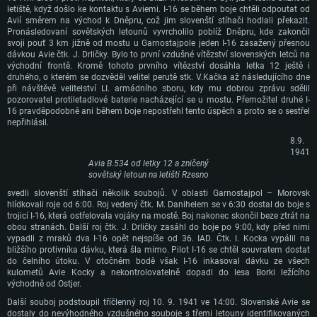
případě použití Metal.
proprietárními ovladači (ne staršími, než půl roku); minimální podporované
letiště, když došlo ke kontaktu s Aviemi. I-16 se během boje chtěli odpoutat od
Připojení: Širokopásmové připojení
rozlišení hry je 720p) a s podporou Vulcan.
Avií směrem na východ k Dněpru, což jim slovenští stíhači hodlali překazit.
Místo na disku: 22,1 GB
Místo na disku: 22,1 GB
Pronásledovaní sovětských letounů vyvrcholilo poblíž Dněpru, kde zakončil
Připojení: Širokopásmové připojení
svoji pouť 3 km jižně od mostu u Garnostajpole jeden I-16 zasažený přesnou
Doporučené
Místo na disku: 22,1 GB
dávkou Avie čtk. J. Drličky. Bylo to první vzdušné vítězství slovenských letců na
Doporučené
východní frontě. Kromě tohoto prvního vítězství dosáhla letka 12 ještě i
OS: Mac OS Big Sur 11.0 nebo novější
druhého, o kterém se dozvěděl velitel perutě stk. V.Kačka až následujícího dne
Doporučené
OS: Windows 10/11 (64bitový)
při návštěvě velitelství LI. armádního sboru, kdy mu dobrou zprávu sdělil
Procesor: Core i7 (Intel Xeon není podporován)
Procesor: Intel Core i5 nebo Ryzen 5 3600 a lepší
pozorovatel protiletadlové baterie nacházející se u mostu. Přemožitel druhé I-
OS: Ubuntu 20.04 64bit
Operační paměť: 8 GB
16 pravděpodobně ani během boje nepostřehl tento úspěch a proto se o sestřel
Operační paměť: 16 GB
Procesor: Intel Core i7
nepřihlásil.
Grafická karta: Radeon Vega II nebo výkonnější s podporou Metal.
Grafická karta: podpora DirectX 11: Nvidia GeForce 1060 a lepší, Radeon R
Operační paměť: 16 GB
8.9.
570 a lepší
Připojení: Širokopásmové připojení
1941
Grafická karta: NVIDIA 1060 s nejnovějšími proprietárními ovladači (ne
Avia B.534 od letky 12 a zničený
Připojení: Širokopásmové připojení
Místo na disku: 62,2 GB
staršími, než půl roku) / srovnatelná karta AMD (Radeon RX 570) s
sovětský letoun na letišti Rzesno
nejnovějšími proprietárními ovladači (ne staršími, než půl roku) a s
Místo na disku: 62,2 GB
podporou Vulcan.
svedli slovenští stíhači několik soubojů. V oblasti Garnostajpol – Morovsk
hlídkovali roje od 6:00. Roj vedený čtk. M. Danihelem se v 6:30 dostal do boje s
Připojení: Širokopásmové připojení
trojicí I-16, která ostřelovala vojáky na mostě. Boj nakonec skončil beze ztrát na
obou stranách. Další roj čtk. J. Drličky zasáhl do boje po 9:00, kdy před nimi
Místo na disku: 62,2 GB
vypadli z mraků dva I-16 opět nejspíše od 36. IAD. Čtk. I. Kocka vypálil na
bližšího protivníka dávku, která šla mimo. Pilot I-16 se chtěl souvratem dostat
do čelního útoku. V otočném bodě však I-16 inkasoval dávku ze všech
kulometů Avie Kocky a nekontrolovatelně dopadl do lesa Borki ležícího
východně od Ostjer.
Další souboj podstoupil tříčlenný roj 10. 9. 1941 ve 14:00. Slovenské Avie se
dostaly do nevýhodného vzdušného souboje s třemi letouny identifikovaných