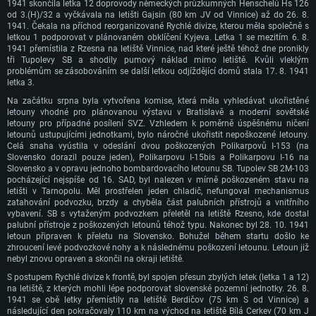
1941 skončila letka 12 doprovody německých průzkumných Henschelů Hs 126
od 3.(H)/32 a vyčkávala na letišti Gajsin (80 km JV od Vinnice) až do 26. 8.
1941. Čekala na příchod reorganizované Rychlé divize, kterou měla společně s
letkou 1 podporovat v plánovaném obklíčení Kyjeva. Letka 1 se mezitím 6. 8.
1941 přemístila z Rzesna na letiště Vinnice, nad které ještě téhož dne pronikly
tři Tupolevy SB a shodily pumový náklad mimo letiště. Kvůli vleklým
problémům se zásobováním se další letkou odjíždějící domů stala 17. 8. 1941
letka 3.
Na začátku srpna byla vytvořena komise, která měla vyhledávat ukořistěné
letouny vhodné pro plánovanou výstavu v Bratislavě a moderní sovětské
letouny pro případné posílení SVZ. Vzhledem k poměrně úspěšnému ničení
letounů ustupujícími jednotkami, bylo náročné ukořistit nepoškozené letouny.
Celá snaha vyústila v odeslání dvou poškozených Polikarpovů I-153 (na
Slovensko dorazil pouze jeden), Polikarpovu I-15bis a Polikarpovu I-16 na
Slovensko a v opravu jednoho bombardovacího letounu SB. Tupolev SB 2M-103
pocházející nejspíše od 16. SAD, byl nalezen v mírně poškozeném stavu na
letišti v Tarnopolu. Měl prostřelen jeden chladič, nefungoval mechanismus
zatahování podvozku, brzdy a chyběla část palubních přístrojů a vnitřního
vybavení. SB s vytaženým podvozkem přeletěl na letiště Rzesno, kde dostal
palubní přístroje z poškozených letounů téhož typu. Nakonec byl 28. 10. 1941
letoun připraven k přeletu na Slovensko. Bohužel během startu došlo ke
zhroucení levé podvozkové nohy a k následnému poškození letounu. Letoun již
nebyl znovu opraven a skončil na okraji letiště.
S postupem Rychlé divize k frontě, byl spojen přesun zbylých letek (letka 1 a 12)
na letiště, z kterých mohli lépe podporovat slovenské pozemní jednotky. 26. 8.
1941 se obě letky přemístily na letiště Berdičov (75 km S od Vinnice) a
následující den pokračovaly 110 km na východ na letiště Bílá Cerkev (70 km J