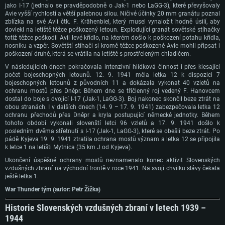
jako I-17 (jednalo se pravděpodobně o Jak-1 nebo LaGG-3), které převyšovaly
Avie vyšší rychlostí a větší palebnou silou. Ničivé účinky 20 mm granátu poznal
zblízka na své Avii čtk. F. Krähenbiel, který musel vynaložit hodně úsilí, aby
dovlekl na letiště těžce poškozený letoun. Explodující granát sovětské stíhačky
totiž těžce poškodil Avii levé křídlo, na kterém došlo k poškození potahu křídla,
nosníku a vzpěr. Sovětští stíhači si kromě těžce poškozené Avie mohli připsat i
poškození druhé, která se vrátila na letiště s prostřeleným chladičem.
V následujících dnech pokračovala intenzivní hlídková činnost i přes klesající
počet bojeschopných letounů. 12. 9. 1941 měla letka 12 k dispozici 7
bojeschopných letounů z původních 11 a dokázala vykonat 40 vzletů na
ochranu mostů přes Dněpr. Během dne se tříčlenný roj vedený F. Hanovcem
dostal do boje s dvojicí I-17 (Jak-1, LaGG-3). Boj nakonec skončil beze ztrát na
obou stranách. I v dalších dnech (14. 9 – 17. 9. 1941) zabezpečovala letka 12
ochranu přechodů přes Dněpr a kryla postupující německé jednotky. Během
tohoto období vykonali slovenští letci 96 vzletů a 17. 9. 1941 došlo k
posledním dvěma střetnutí s I-17 (Jak-1, LaGG-3), které se obešli beze ztrát. Po
pádě Kyjeva 19. 9. 1941 ztratila ochrana mostů význam a letka 12 se připojila
k letce 1 na letišti Mytnica (35 km J od Kyjeva).
Ukončení úspěšné ochrany mostů neznamenalo konec aktivit Slovenských
vzdušných zbraní na východní frontě v roce 1941. Na svoji chvilku slávy čekala
ještě letka 1.
War Thunder tým (autor: Petr Žižka)
Historie Slovenských vzdušných zbraní v letech 1939 –
1944