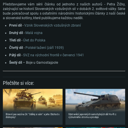
Představujeme vám sérii článku od jednoho z našich autorů - Petra Žižky,
zabývající se historií Slovenských vzdušných sil v dobách 2. světové války. Série
bude pokračovat spolu s ostatními národními historickými články z naší české
a slovenské kotliny, které publikujeme každou neděli.
První díl
-
Vznik Slovenských vzdušných zbraní
Druhý díl
-
Malá vojna
Třetí díl
-
Úlet do Polska
Čtvrtý díl
-
Polské tažení (září 1939)
Pátý díl
-
SVZ na východní frontě v červenci 1941
Šestý díl
– Boje u Garnostajpole
Přečtěte si více:
Bitevní pas sezóna 24: “Udělej si sám” a jeho Obchod s
Odstranění japonských samohybných děl Ho-Ri z
dluhopisy!
výzkumného stromu a prodeje