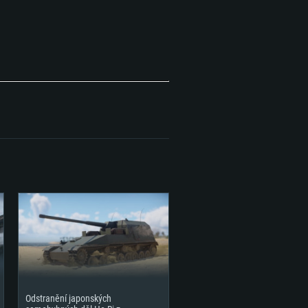
pásmové připojení
2,2 GB
Odstranění japonských