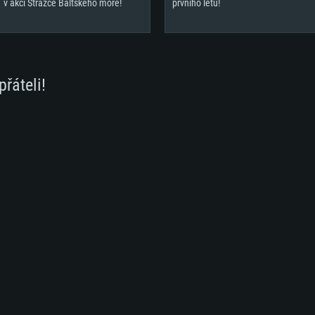
v akci Strážce Baltského moře!
prvního letu!
přáteli!