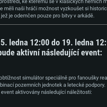
prostředí, ke kterému se v klasických herních
měli naši hráči možnost vyzkoušet si histori
 jež je odemčen pouze pro bitvy v arkádě.
5. ledna 12:00 do 19. ledna 12
bude aktivní následující event:
obtížnost simulátor speciálně pro fanoušky r
TÉMOVÉ POŽAD
binací pozemních jednotek a letecké podpory.
event aktivovány následující náležitosti: