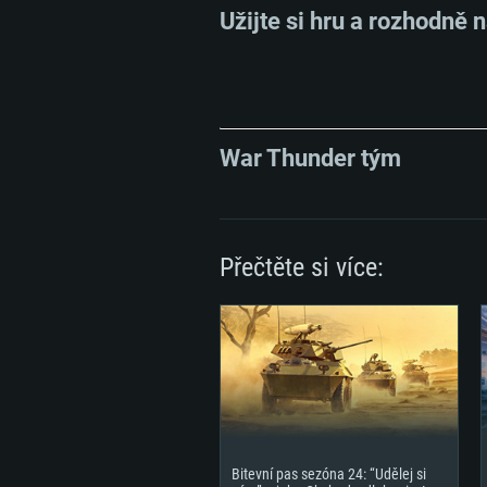
Místo na disku: 22,1 GB
minimální podporované rozlišení 
Užijte si hru a rozhodně
Místo na disku: 22,1 GB
podporou Vulcan.
Připojení: Širokopásmové připoj
War Thunder tým
Místo na disku: 22,1 GB
Přečtěte si více:
Bitevní pas sezóna 24: “Udělej si