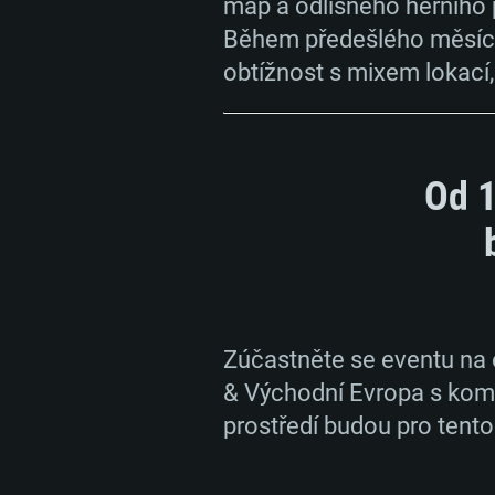
map a odlišného herního 
Během předešlého měsíce 
obtížnost s mixem lokací,
Od 1
Zúčastněte se eventu na 
SYS
& Východní Evropa s kom
prostředí budou pro tento 