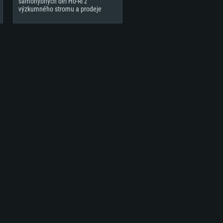
samohybných děl Ho-Ri z
výzkumného stromu a prodeje