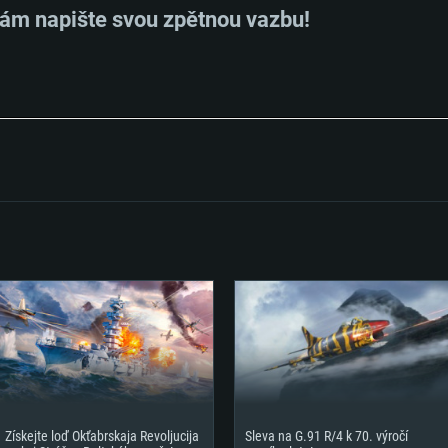
hry je 720p) a s
 nám napište svou zpětnou vazbu!
Připojení: Široko
Místo na disku: 6
ení
Získejte loď Okťabrskaja Revoljucija
Sleva na G.91 R/4 k 70. výročí