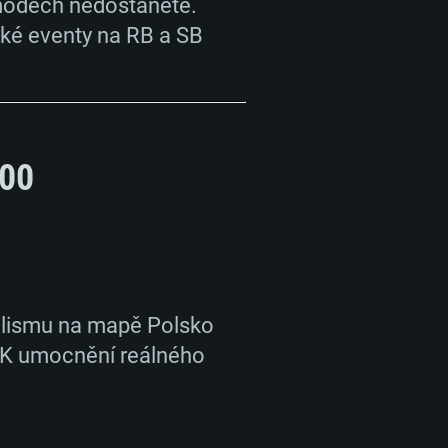
 módech nedostanete.
cké eventy na RB a SB
:00
ealismu na mapě Polsko
AVKY
 K umocnění reálného