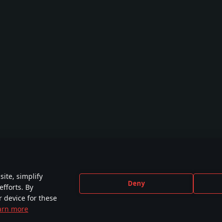
ite, simplify
Deny
efforts. By
r device for these
arn more