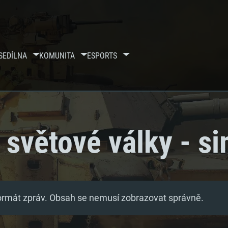
SE
DÍLNA
KOMUNITA
ESPORTS
 světové války - s
formát zpráv. Obsah se nemusí zobrazovat správně.